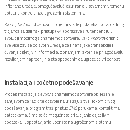
inficirane uređaje, omogućavajući ažuriranja u stvarnom vremenu i
potpunu kontrolu nad ugroženim sistemima.
Razvoj
DeVixor
od osnovnih prijetnji krađe podataka do naprednog
trojanca za daljinski pristup (
RAT
) odražava širu tendenciju u
evoluciji mobilnog zlonamjernog softvera. Kako
Android
korisnici
sve više zavise od svojih uređaja za finansijske transakcije i
čuvanje osjetljivih informacija, zlonamjerni akteri se prilagođavaju
razvijanjem naprednijih alata sposobnih da ugroze te vrijednosti.
Instalacija i početno podešavanje
Proces instalacije
DeVixor
zlonamjernog softvera obilježen je
zahtjevom za različite dozvole na uređaju žrtve. Tokom prvog
podešavanja, program traži pristup
SMS
porukama, kontaktima i
datotekama, čime stiče mogućnost prikupljanja osjetljivih
podataka i uspostavljanja uporišta na ugroženom sistemu.