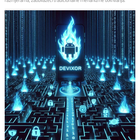
razmjerama, zaobilazeći tradicionalne mehanizme otkrivanja.