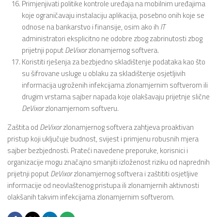
Primjenjivati politike kontrole uređaja na mobilnim uređajima
koje ograničavaju instalaciju aplikacija, posebno onih koje se
odnose na bankarstvo i finansije, osim ako ih
IT
administratori eksplicitno ne odobre zbog zabrinutosti zbog
prijetnji poput
DeVixor
zlonamjernog softvera.
Koristiti rješenja za bezbjedno skladištenje podataka kao što
su šifrovane usluge u oblaku za skladištenje osjetljivih
informacija ugroženih infekcijama zlonamjernim softverom ili
drugim vrstama sajber napada koje olakšavaju prijetnje slične
DeVixor
zlonamjernom softveru.
Zaštita od
DeVixor
zlonamjernog softvera zahtjeva proaktivan
pristup koji uključuje budnost, svijest i primjenu robusnih mjera
sajber bezbjednosti. Prateći navedene preporuke, korisnici i
organizacije mogu značajno smanjiti izloženost riziku od naprednih
prijetnji poput
DeVixor
zlonamjernog softvera i zaštititi osjetljive
informacije od neovlaštenog pristupa ili zlonamjernih aktivnosti
olakšanih takvim infekcijama zlonamjernim softverom.