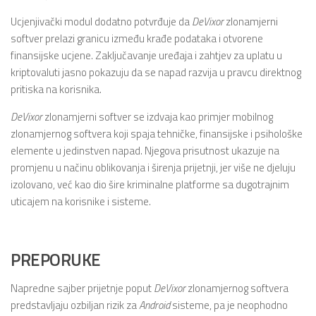
Ucjenjivački modul dodatno potvrđuje da
DeVixor
zlonamjerni
softver prelazi granicu između krađe podataka i otvorene
finansijske ucjene. Zaključavanje uređaja i zahtjev za uplatu u
kriptovaluti jasno pokazuju da se napad razvija u pravcu direktnog
pritiska na korisnika.
DeVixor
zlonamjerni softver se izdvaja kao primjer mobilnog
zlonamjernog softvera koji spaja tehničke, finansijske i psihološke
elemente u jedinstven napad. Njegova prisutnost ukazuje na
promjenu u načinu oblikovanja i širenja prijetnji, jer više ne djeluju
izolovano, već kao dio šire kriminalne platforme sa dugotrajnim
uticajem na korisnike i sisteme.
PREPORUKE
Napredne sajber prijetnje poput
DeVixor
zlonamjernog softvera
predstavljaju ozbiljan rizik za
Android
sisteme, pa je neophodno