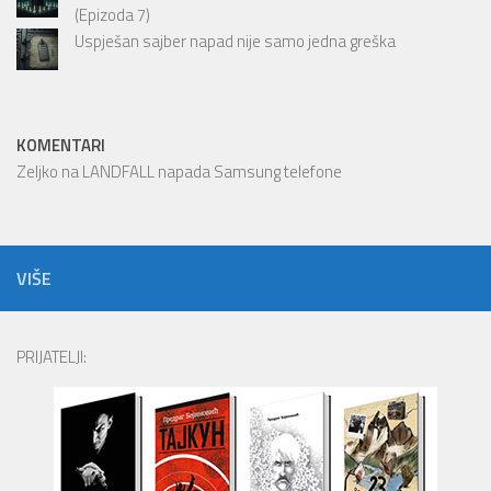
(Epizoda 7)
Uspješan sajber napad nije samo jedna greška
KOMENTARI
Zeljko
na
LANDFALL napada Samsung telefone
VIŠE
PRIJATELJI: