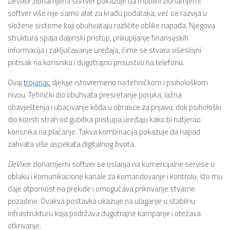
DeVixor
zlonamjerni softver pokazuje da mobilni zlonamjerni
softver više nije samo alat za krađu podataka, već se razvija u
složene sisteme koji obuhvataju različite oblike napada. Njegova
struktura spaja daljinski pristup, prikupljanje finansijskih
informacija i zaključavanje uređaja, čime se stvara višeslojni
pritisak na korisnika i dugotrajno prisustvo na telefonu.
Ovaj
trojanac
djeluje istovremeno na tehničkom i psihološkom
nivou. Tehnički dio obuhvata presretanje poruka, lažna
obavještenja i ubacivanje kôda u obrasce za prijavu, dok psihološki
dio koristi strah od gubitka pristupa uređaju kako bi natjerao
korisnika na plaćanje. Takva kombinacija pokazuje da napad
zahvata više aspekata digitalnog života.
DeVixor
zlonamjerni softver se oslanja na komercijalne servise u
oblaku i komunikacione kanale za komandovanje i kontrolu, što mu
daje otpornost na prekide i omogućava prikrivanje stvarne
pozadine. Ovakva postavka ukazuje na ulaganje u stabilnu
infrastrukturu koja podržava dugotrajne kampanje i otežava
otkrivanje.