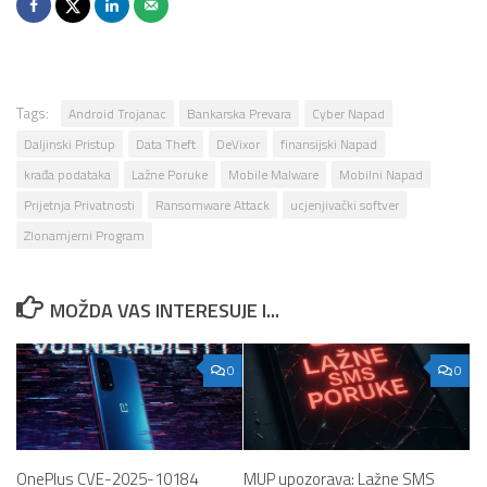
Tags:
Android Trojanac
Bankarska Prevara
Cyber Napad
Daljinski Pristup
Data Theft
DeVixor
finansijski Napad
krađa podataka
Lažne Poruke
Mobile Malware
Mobilni Napad
Prijetnja Privatnosti
Ransomware Attack
ucjenjivački softver
Zlonamjerni Program
MOŽDA VAS INTERESUJE I...
0
0
OnePlus CVE-2025-10184
MUP upozorava: Lažne SMS