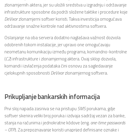
zlonamjernih aktera, jer su uložili sredstva u izgradnju i održavanje
infrastrukture sposobne da podrži složene taktike i procedure koje
DeVixor
zlonamjerni softver koristi. Takva investicija omogućava
održavanje snažne kontrole nad aktivnostima softvera.
Oslanjanje na oba servera dodatno naglašava važnost dozvola
odobrenih tokom instalacije, jer upravo one omogućavaju
neometanu komunikaciju između programa, komandno-kontrolne
(
C2
) infrastrukture i zlonamjernog aktera. Ovaj sklop dozvola,
komandi i izvlačenja podataka čini osnovu za sagledavanje
cjelokupnih sposobnosti
DeVixor
zlonamjernog softvera.
Prikupljanje bankarskih informacija
Prvi sloj napada zasniva se na pristupu
SMS
porukama, gdje
softver skenira veliki broj poruka i izdvaja sadržaj vezan za banke,
stanja na računima i jednokratne kôdove (eng.
one-time passwords
– OTP
). Za prepoznavanje koristi unaprijed definisane oznake i