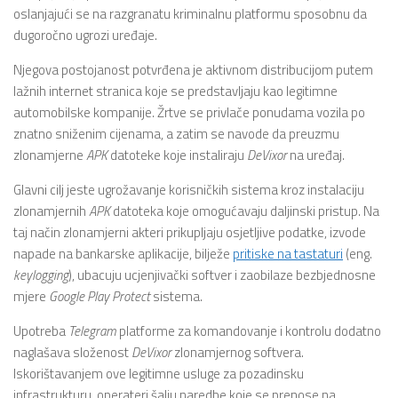
oslanjajući se na razgranatu kriminalnu platformu sposobnu da
dugoročno ugrozi uređaje.
Njegova postojanost potvrđena je aktivnom distribucijom putem
lažnih internet stranica koje se predstavljaju kao legitimne
automobilske kompanije. Žrtve se privlače ponudama vozila po
znatno sniženim cijenama, a zatim se navode da preuzmu
zlonamjerne
APK
datoteke koje instaliraju
DeVixor
na uređaj.
Glavni cilj jeste ugrožavanje korisničkih sistema kroz instalaciju
zlonamjernih
APK
datoteka koje omogućavaju daljinski pristup. Na
taj način zlonamjerni akteri prikupljaju osjetljive podatke, izvode
napade na bankarske aplikacije, bilježe
pritiske na tastaturi
(eng.
keylogging
), ubacuju ucjenjivački softver i zaobilaze bezbjednosne
mjere
Google Play Protect
sistema.
Upotreba
Telegram
platforme za komandovanje i kontrolu dodatno
naglašava složenost
DeVixor
zlonamjernog softvera.
Iskorištavanjem ove legitimne usluge za pozadinsku
infrastrukturu, operateri šalju naredbe koje se prenose na