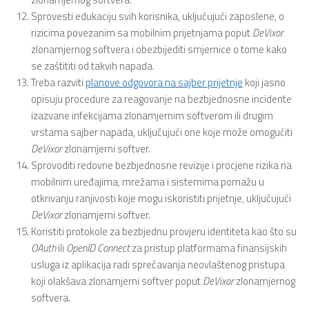
Sprovesti edukaciju svih korisnika, uključujući zaposlene, o
rizicima povezanim sa mobilnim prijetnjama poput
DeVixor
zlonamjernog softvera i obezbijediti smjernice o tome kako
se zaštititi od takvih napada.
Treba razviti
planove odgovora na sajber prijetnje
koji jasno
opisuju procedure za reagovanje na bezbjednosne incidente
izazvane infekcijama zlonamjernim softverom ili drugim
vrstama sajber napada, uključujući one koje može omogućiti
DeVixor
zlonamjerni softver.
Sprovoditi redovne bezbjednosne revizije i procjene rizika na
mobilnim uređajima, mrežama i sistemima pomažu u
otkrivanju ranjivosti koje mogu iskoristiti prijetnje, uključujući
DeVixor
zlonamjerni softver.
Koristiti protokole za bezbjednu provjeru identiteta kao što su
OAuth
ili
OpenID
Connect
za pristup platformama finansijskih
usluga iz aplikacija radi sprečavanja neovlaštenog pristupa
koji olakšava zlonamjerni softver poput
DeVixor
zlonamjernog
softvera.