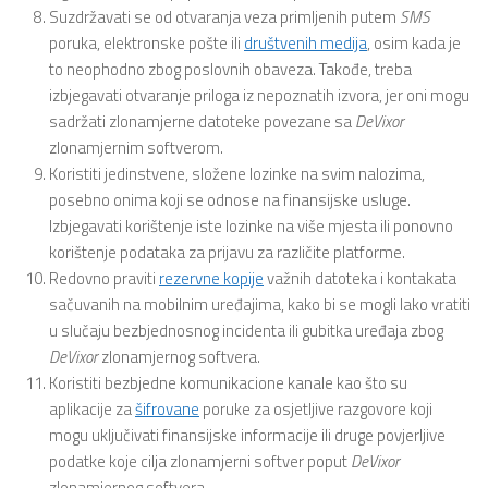
Suzdržavati se od otvaranja veza primljenih putem
SMS
poruka, elektronske pošte ili
društvenih medija
, osim kada je
to neophodno zbog poslovnih obaveza. Takođe, treba
izbjegavati otvaranje priloga iz nepoznatih izvora, jer oni mogu
sadržati zlonamjerne datoteke povezane sa
DeVixor
zlonamjernim softverom.
Koristiti jedinstvene, složene lozinke na svim nalozima,
posebno onima koji se odnose na finansijske usluge.
Izbjegavati korištenje iste lozinke na više mjesta ili ponovno
korištenje podataka za prijavu za različite platforme.
Redovno praviti
rezervne kopije
važnih datoteka i kontakata
sačuvanih na mobilnim uređajima, kako bi se mogli lako vratiti
u slučaju bezbjednosnog incidenta ili gubitka uređaja zbog
DeVixor
zlonamjernog softvera.
Koristiti bezbjedne komunikacione kanale kao što su
aplikacije za
šifrovane
poruke za osjetljive razgovore koji
mogu uključivati finansijske informacije ili druge povjerljive
podatke koje cilja zlonamjerni softver poput
DeVixor
zlonamjernog softvera.