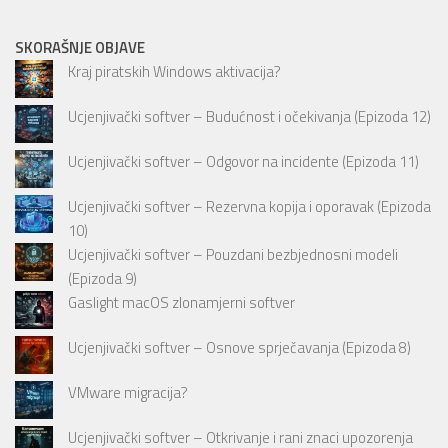
SKORAŠNJE OBJAVE
Kraj piratskih Windows aktivacija?
Ucjenjivački softver – Budućnost i očekivanja (Epizoda 12)
Ucjenjivački softver – Odgovor na incidente (Epizoda 11)
Ucjenjivački softver – Rezervna kopija i oporavak (Epizoda
10)
Ucjenjivački softver – Pouzdani bezbjednosni modeli
(Epizoda 9)
Gaslight macOS zlonamjerni softver
Ucjenjivački softver – Osnove sprječavanja (Epizoda 8)
VMware migracija?
Ucjenjivački softver – Otkrivanje i rani znaci upozorenja