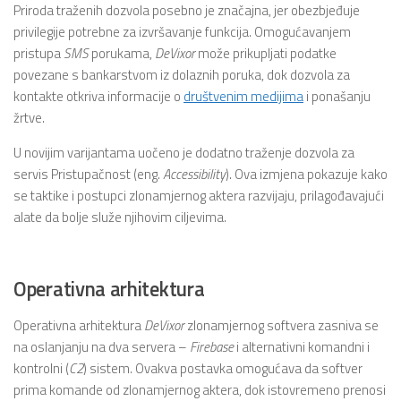
Priroda traženih dozvola posebno je značajna, jer obezbjeđuje
privilegije potrebne za izvršavanje funkcija. Omogućavanjem
pristupa
SMS
porukama,
DeVixor
može prikupljati podatke
povezane s bankarstvom iz dolaznih poruka, dok dozvola za
kontakte otkriva informacije o
društvenim medijima
i ponašanju
žrtve.
U novijim varijantama uočeno je dodatno traženje dozvola za
servis Pristupačnost (eng.
Accessibility
). Ova izmjena pokazuje kako
se taktike i postupci zlonamjernog aktera razvijaju, prilagođavajući
alate da bolje služe njihovim ciljevima.
Operativna arhitektura
Operativna arhitektura
DeVixor
zlonamjernog softvera zasniva se
na oslanjanju na dva servera –
Firebase
i alternativni komandni i
kontrolni (
C2
) sistem. Ovakva postavka omogućava da softver
prima komande od zlonamjernog aktera, dok istovremeno prenosi