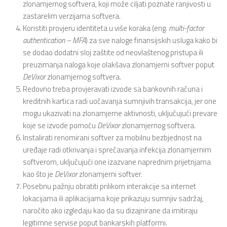
zlonamjernog softvera, koji može ciljati poznate ranjivosti u
zastarelim verzijama softvera.
Koristiti provjeru identiteta u više koraka (eng.
multi-factor
authentication – MFA
) za sve naloge finansijskih usluga kako bi
se dodao dodatni sloj zaštite od neovlaštenog pristupa ili
preuzimanja naloga koje olakšava zlonamjerni softver poput
DeVixor
zlonamjernog softvera.
Redovno treba provjeravati izvode sa bankovnih računa i
kreditnih kartica radi uočavanja sumnjivih transakcija, jer one
mogu ukazivati na zlonamjerne aktivnosti, uključujući prevare
koje se izvode pomoću
DeVixor
zlonamjernog softvera.
Instalirati renomirani softver za mobilnu bezbjednost na
uređaje radi otkrivanja i sprečavanja infekcija zlonamjernim
softverom, uključujući one izazvane naprednim prijetnjama
kao što je
DeVixor
zlonamjerni softver.
Posebnu pažnju obratiti prilikom interakcije sa internet
lokacijama ili aplikacijama koje prikazuju sumnjiv sadržaj,
naročito ako izgledaju kao da su dizajnirane da imitiraju
legitimne servise poput bankarskih platformi.