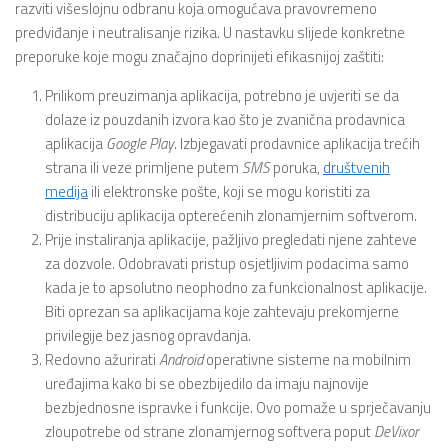
razviti višeslojnu odbranu koja omogućava pravovremeno
predviđanje i neutralisanje rizika. U nastavku slijede konkretne
preporuke koje mogu značajno doprinijeti efikasnijoj zaštiti:
Prilikom preuzimanja aplikacija, potrebno je uvjeriti se da
dolaze iz pouzdanih izvora kao što je zvanična prodavnica
aplikacija
Google
Play
. Izbjegavati prodavnice aplikacija trećih
strana ili veze primljene putem
SMS
poruka,
društvenih
medija
ili elektronske pošte, koji se mogu koristiti za
distribuciju aplikacija opterećenih zlonamjernim softverom.
Prije instaliranja aplikacije, pažljivo pregledati njene zahteve
za dozvole. Odobravati pristup osjetljivim podacima samo
kada je to apsolutno neophodno za funkcionalnost aplikacije.
Biti oprezan sa aplikacijama koje zahtevaju prekomjerne
privilegije bez jasnog opravdanja.
Redovno ažurirati
Android
operativne sisteme na mobilnim
uređajima kako bi se obezbijedilo da imaju najnovije
bezbjednosne ispravke i funkcije. Ovo pomaže u sprječavanju
zloupotrebe od strane zlonamjernog softvera poput
DeVixor