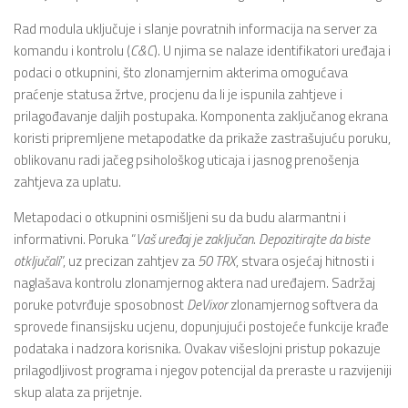
Rad modula uključuje i slanje povratnih informacija na server za
komandu i kontrolu (
C&C
). U njima se nalaze identifikatori uređaja i
podaci o otkupnini, što zlonamjernim akterima omogućava
praćenje statusa žrtve, procjenu da li je ispunila zahtjeve i
prilagođavanje daljih postupaka. Komponenta zaključanog ekrana
koristi pripremljene metapodatke da prikaže zastrašujuću poruku,
oblikovanu radi jačeg psihološkog uticaja i jasnog prenošenja
zahtjeva za uplatu.
Metapodaci o otkupnini osmišljeni su da budu alarmantni i
informativni. Poruka “
Vaš uređaj je zaključan. Depozitirajte da biste
otključali
”, uz precizan zahtjev za
50 TRX
, stvara osjećaj hitnosti i
naglašava kontrolu zlonamjernog aktera nad uređajem. Sadržaj
poruke potvrđuje sposobnost
DeVixor
zlonamjernog softvera da
sprovede finansijsku ucjenu, dopunjujući postojeće funkcije krađe
podataka i nadzora korisnika. Ovakav višeslojni pristup pokazuje
prilagodljivost programa i njegov potencijal da preraste u razvijeniji
skup alata za prijetnje.