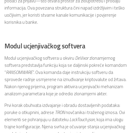
podaci za prijavu—što otvara prostor za zloupotrebu i prodaju
informacija. Ova povezana struktura čini napad izdržljivim i teško
uočljivim, jer koristi stvarne kanale komunikacije i povjerenje
korisnika u banke.
Modul ucjenjivačkog softvera
Modul ucjenjivačkog softvera u okviru
DeVixor
zlonamjernog
softvera predstavlja funkciju koja se daljinski pokreće komandom
“
RANSOMWARE
”. Ova komanda daje instrukciju softveru da
sprovede radnje usmjerene na iznuđivanje kriptovalute od žrtava.
Nakon njenog prijema, program aktivira ucjenjivački mehanizam
analizom parametara koje je odredio zlonamjerni akter.
Prvi korak obuhvata izdvajanje i obradu dostavljenih podataka:
poruke o otkupnini, adrese
TRON
novčanika i traženog iznosa. Ovi
elementi se pohranjuju u datoteku
LockTouch.json
, koja ima ulogu
trajne konfiguracije. Njena svrha je očuvanje stanja ucjenjivačkog