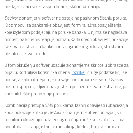
uređaja izvlači širok raspon finansijskih informacija.
DeVixor
zlonamjerni softver ne ostaje na pasivnom čitanju poruka.
Kroz modul za bankarske obavijesti formira lažna obavještenja
koje izgledom podsjećaju na poruke banaka. U njima se naglašava
hitnost, pa korisnik reaguje odmah. Kada otvori obavijest, prikazuje
se stvarna stranica banke unutar ugrađenog prikaza, što stvara
utisak da je sve u redu.
U tom okruženju softver ubacuje zlonamjerne skripte u obrasce za
prijavu. Kod bilježi korisnička imena,
lozinke
i druge podatke koji se
unose, a zatim ih neprimjetno šalje nadzornom serveru. Ovakav
pristup spaja uvjerljive obavijesti sa prikazom stvarne stranice, pa
korisnik teško prepoznaje prevaru.
Kombinacija pristupa
SMS
porukama, lažnih obavijesti i ubacivanja
kôda pokazuje koliko je
DeVixor
zlonamjerni softver prilagodljiv u
mobilnim okruženjima. Iz jednog uređaja može se izvući čitav niz
podataka—stanja, istorija transakcija, kôdovi, brojevi kartica i