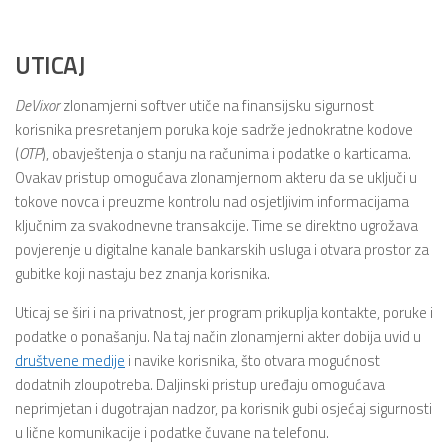
UTICAJ
DeVixor
zlonamjerni softver utiče na finansijsku sigurnost
korisnika presretanjem poruka koje sadrže jednokratne kodove
(
OTP
), obavještenja o stanju na računima i podatke o karticama.
Ovakav pristup omogućava zlonamjernom akteru da se uključi u
tokove novca i preuzme kontrolu nad osjetljivim informacijama
ključnim za svakodnevne transakcije. Time se direktno ugrožava
povjerenje u digitalne kanale bankarskih usluga i otvara prostor za
gubitke koji nastaju bez znanja korisnika.
Uticaj se širi i na privatnost, jer program prikuplja kontakte, poruke i
podatke o ponašanju. Na taj način zlonamjerni akter dobija uvid u
društvene medije
i navike korisnika, što otvara mogućnost
dodatnih zloupotreba. Daljinski pristup uređaju omogućava
neprimjetan i dugotrajan nadzor, pa korisnik gubi osjećaj sigurnosti
u lične komunikacije i podatke čuvane na telefonu.