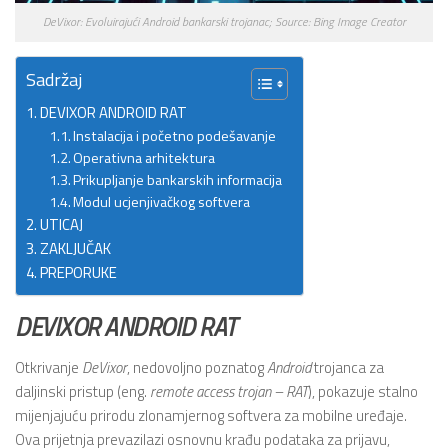
DeVixor: Evoluirajući Android bankarski trojanac; Source: Bing Image Creator
Sadržaj
DEVIXOR ANDROID RAT
Instalacija i početno podešavanje
Operativna arhitektura
Prikupljanje bankarskih informacija
Modul ucjenjivačkog softvera
UTICAJ
ZAKLJUČAK
PREPORUKE
DEVIXOR
ANDROID
RAT
Otkrivanje
DeVixor
, nedovoljno poznatog
Android
trojanca za
daljinski pristup (eng.
remote access trojan – RAT
), pokazuje stalno
mijenjajuću prirodu zlonamjernog softvera za mobilne uređaje.
Ova prijetnja prevazilazi osnovnu krađu podataka za prijavu,