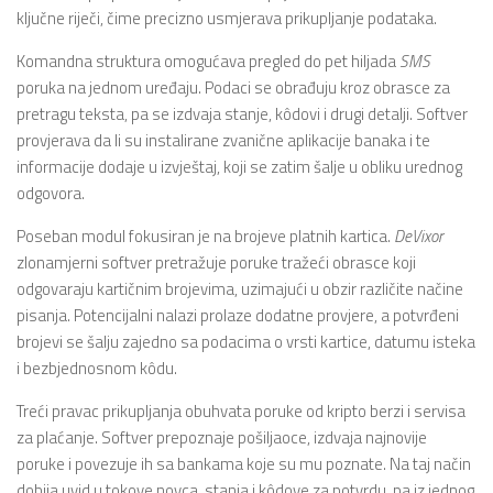
ključne riječi, čime precizno usmjerava prikupljanje podataka.
Komandna struktura omogućava pregled do pet hiljada
SMS
poruka na jednom uređaju. Podaci se obrađuju kroz obrasce za
pretragu teksta, pa se izdvaja stanje, kôdovi i drugi detalji. Softver
provjerava da li su instalirane zvanične aplikacije banaka i te
informacije dodaje u izvještaj, koji se zatim šalje u obliku urednog
odgovora.
Poseban modul fokusiran je na brojeve platnih kartica.
DeVixor
zlonamjerni softver pretražuje poruke tražeći obrasce koji
odgovaraju kartičnim brojevima, uzimajući u obzir različite načine
pisanja. Potencijalni nalazi prolaze dodatne provjere, a potvrđeni
brojevi se šalju zajedno sa podacima o vrsti kartice, datumu isteka
i bezbjednosnom kôdu.
Treći pravac prikupljanja obuhvata poruke od kripto berzi i servisa
za plaćanje. Softver prepoznaje pošiljaoce, izdvaja najnovije
poruke i povezuje ih sa bankama koje su mu poznate. Na taj način
dobija uvid u tokove novca, stanja i kôdove za potvrdu, pa iz jednog