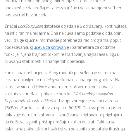
modula i nakon ponovnog pokretanja sistema, čime se
obezbjeđuje da uređaj ostane zaključan i da zlonamjerni softver
nastavi rad bez prekida.
Značaj
LockTouch.json
datoteke ogleda se u održavanju kontinuiteta
na inficiranim uređajima. Ona ne čuva samo podatke o otkupnini,
već i druge ključne informacije potrebne za rad programa, poput
podešavanja,
ključeva za šifrovanje
i parametara za dodatne
funkcije. Njena trajnost tokom restartovanja naglašava ulogu u
očuvanju stabilnosti zlonamjernih operacija.
Funkcionalnost ucjenjivačkog modula potvrđena je snimcima
ekrana objavljenim na
Telegram
kanalu zlonamjernog aktera. Na
njima se vidi da
DeVixor
zlonamjerni softver, nakon aktivacije,
zaključava uređaje i prikazuje poruku: “
Vaš uređaj je zaključan.
Depozitirajte da biste otključali.
” Uz upozorenje se navodi adresa
TRON
novčanika i zahtjev za uplatu
50 TRX
. Ovakva poruka jasno
pokazuje namjeru softvera – iznuđivanje kriptovalute prijetnjom
da će žrtva izgubiti pristup uređaju ukoliko ne plati. Taktika se
oslanja na psihološki pritisak i strah od gubitka podataka ili usluga.