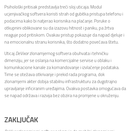
Psihološki pritisak predstavlja treći sloj uticaja. Modul
ucjenjivačkog softvera koristi strah od gubitka pristupa telefonu i
podacima kako bi natjerao korisnika na plaćanje. Poruke o
otkupnini oblikovane su da izazovu hitnost i paniku, pa žrtva
reaguje pod pritiskom. Ovakav pristup pokazuje da napad djeluje i
na emocionalnu stranu korisnika, što dodatno povećava štetu.
Uticaj
DeVixor
zlonamjernog softvera obuhvata i tehničku
dimenziju, jer se oslanja na komercijalne servise u oblaku i
komunikacione kanale za komandovanje i izvlačenje podataka.
Time se otežava otkrivanje i prekid rada programa, dok
zlonamjerni akter dobija stabilnu infrastrukturu za dugotrajno
upravljanje inficiranim uređajima. Ovakva postavka omogućava da
se napad održava i razvija bez obzira na promjene u okruženju.
ZAKLJUČAK