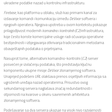
ukradene podatke nazad u kontrolnu infrastrukturu.
Firebase
, kao platforma u oblaku, služi kao primarni kanal za
izdavanje komandi i komunikaciju između
DeVixor
softvera i
njegovih operatera. Njegova upotreba u ovom kontekstu pokazuje
prilagodljivost modernih
komandno i kontrolnih (C2)
infrastruktura,
koje često koriste komercijalne usluge radi očuvanja operativne
bezbjednosti i izbjegavanja otkrivanja tradicionalnim metodama
obavještajnih podataka o prijetnjama.
Nasuprot tome, alternativni komandno-kontrolni (
C2
) server
posvećen je izvlačenju podataka, što predstavlja ključnu
komponentu ukupne misije
DeVixor
zlonamjernog softvera.
Unaprijed podešeni
URL
olakšava prenos osjetljivih informacija sa
ugroženih uređaja nazad operaterima. Prisustvo ovog
sekundarnog servera naglašava značaj redundantnosti i
otpornosti na kvarove u okviru savremenih arhitektura
zlonamjernog softvera.
Podešavanje sa dva servera ukazuje na visok nivo razvijenosti