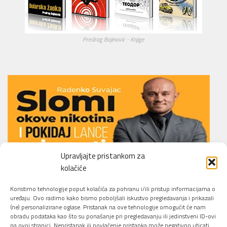
Predrag Bojinovic - Knjige
Upravljajte pristankom za
kolačiće
Li.O.N.S. Smoking Cessation Method
Koristimo tehnologije poput kolačića za pohranu i/ili pristup informacijama o
uređaju. Ovo radimo kako bismo poboljšali iskustvo pregledavanja i prikazali
(ne) personalizirane oglase. Pristanak na ove tehnologije omogućit će nam
obradu podataka kao što su ponašanje pri pregledavanju ili jedinstveni ID-ovi
na ovoj stranici. Nepristanak ili povlačenje pristanka može negativno uticati