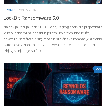
HRONIKE
20/02/2026
LockBit Ransomware 5.0
Najnovija verzija LockBit 5.0 ucjenjivačkog softvera prepoznata
je kao jedna od najopasnijih prijetnji koje trenutno kruže,
pokazuje istraživanje sigurnosnih stručnjaka kompanije Acronis.
Autori ovog zlonamjernog softvera koriste napredne tehnike
izbjegavanja koje su čak i...
0