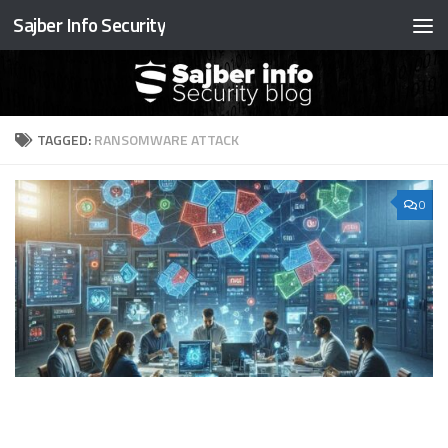
Sajber Info Security
Preskočite na sadržaj
TAGGED:
RANSOMWARE ATTACK
0