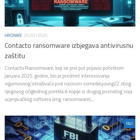
HRONIKE
25/01/2025
Contacto ransomware izbjegava antivirusnu
zaštitu
Contacto Ransomware, koji se prvi put pojavio početkom
januara 2025. godine, bio je predmet interesovanja
sigurnosnog istraživača pod nazivom somedieyoungZZ zbog
njegovog očiglednog porekla ili kopije iz drugog poznatog soja
ucjenjivačkog softvera (eng. ransomware)....
0