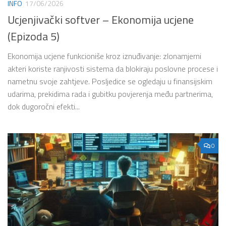
INFO
17/06/2026
Ucjenjivački softver – Ekonomija ucjene
(Epizoda 5)
Ekonomija ucjene funkcioniše kroz iznuđivanje: zlonamjerni
akteri koriste ranjivosti sistema da blokiraju poslovne procese i
nametnu svoje zahtjeve. Posljedice se ogledaju u finansijskim
udarima, prekidima rada i gubitku povjerenja među partnerima,
dok dugoročni efekti...
0