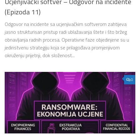
Ucjenjivački softver – Odgovor na incidente
(Epizoda 11)
Odgovor na incidente sa ucjenjivačkim softverom zahtijeva
jasno strukturisan pristup radi ublažavanja štete i što bržeg
obnavljanja radnih procesa. Operativne faze objedinjene su u
jedinstvenu strategiju koja se prilagođava promjenjivom
okruženju prijetnji, dok složenost...
0