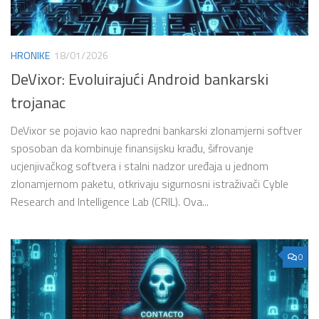
HRONIKE
18/01/2026
DeVixor: Evoluirajući Android bankarski
trojanac
DeVixor se pojavio kao napredni bankarski zlonamjerni softver
sposoban da kombinuje finansijsku krađu, šifrovanje
ucjenjivačkog softvera i stalni nadzor uređaja u jednom
zlonamjernom paketu, otkrivaju sigurnosni istraživači Cyble
Research and Intelligence Lab (CRIL). Ova...
0