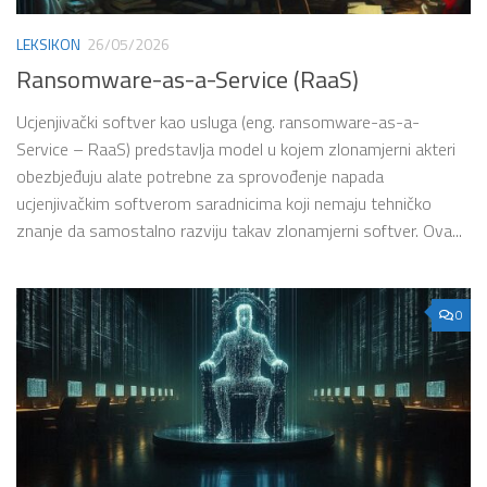
LEKSIKON
26/05/2026
Ransomware-as-a-Service (RaaS)
Ucjenjivački softver kao usluga (eng. ransomware-as-a-
Service – RaaS) predstavlja model u kojem zlonamjerni akteri
obezbjeđuju alate potrebne za sprovođenje napada
ucjenjivačkim softverom saradnicima koji nemaju tehničko
znanje da samostalno razviju takav zlonamjerni softver. Ova...
0