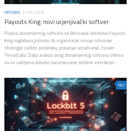
HRONIKE
21/04/2026
Payouts King: novi ucjenjivački softver
Pojava zlonamjernog softvera za šifrovanje datoteka Payouts
King naglašava potrebu da organizacije usvoje robusnije
strategije zaštite podataka, pokazuje istraživanje Zscaler
ThreatLabz. Dalja analiza ovog zlonamjernog softvera otkriva
da on zahtijeva duboko razumijevanje složene interakcije...
0