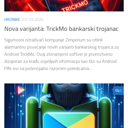
HRONIKE
27/10/2024
Nova varijanta: TrickMo bankarski trojanac
Sigurnosni istraživači kompanije Zimperium su otkrili
alarmantno povećanje novih varijanti bankarskog trojanca za
Android TrickMo. Ovaj zlonamjerni softver je prvenstveno
dizajniran za krađu osjetljivih informacija kao što su Android
PIN-ovi sa potencijalno razornim poledicama...
0