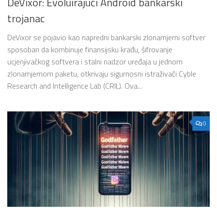
DeVixor: Evoluirajući Android bankarski
trojanac
DeVixor se pojavio kao napredni bankarski zlonamjerni softver
sposoban da kombinuje finansijsku krađu, šifrovanje
ucjenjivačkog softvera i stalni nadzor uređaja u jednom
zlonamjernom paketu, otkrivaju sigurnosni istraživači Cyble
Research and Intelligence Lab (CRIL). Ova...
0