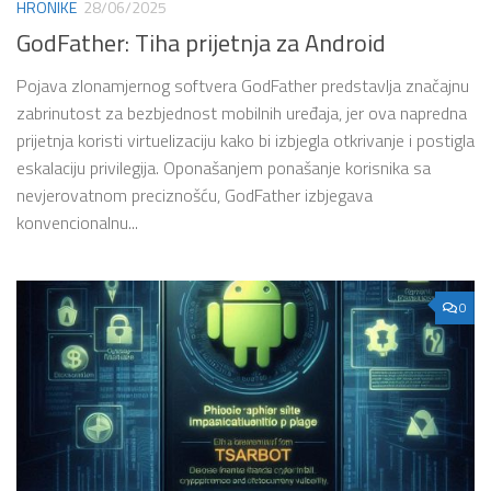
HRONIKE
28/06/2025
GodFather: Tiha prijetnja za Android
Pojava zlonamjernog softvera GodFather predstavlja značajnu
zabrinutost za bezbjednost mobilnih uređaja, jer ova napredna
prijetnja koristi virtuelizaciju kako bi izbjegla otkrivanje i postigla
eskalaciju privilegija. Oponašanjem ponašanje korisnika sa
nevjerovatnom preciznošću, GodFather izbjegava
konvencionalnu...
0