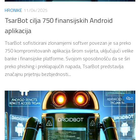
HRONIKE
11/04/2025
TsarBot cilja 750 finansijskih Android
aplikacija
TsarBot sofisticirani zlonamjerni softver povezan je sa preko
750 kompromitovanih aplikacija širom svijeta, uključujući velike
banke i finansijske platforme. Svojom sposobnošću da se širi
preko phishing i preklapajućih napada, TsarBot predstavlja
značajnu prijetnju bezbjednosti...
0