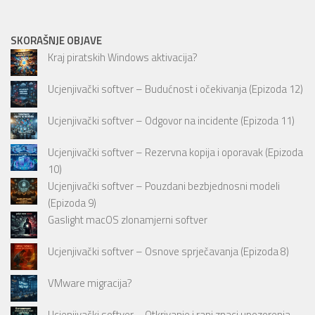
SKORAŠNJE OBJAVE
Kraj piratskih Windows aktivacija?
Ucjenjivački softver – Budućnost i očekivanja (Epizoda 12)
Ucjenjivački softver – Odgovor na incidente (Epizoda 11)
Ucjenjivački softver – Rezervna kopija i oporavak (Epizoda
10)
Ucjenjivački softver – Pouzdani bezbjednosni modeli
(Epizoda 9)
Gaslight macOS zlonamjerni softver
Ucjenjivački softver – Osnove sprječavanja (Epizoda 8)
VMware migracija?
Ucjenjivački softver – Otkrivanje i rani znaci upozorenja