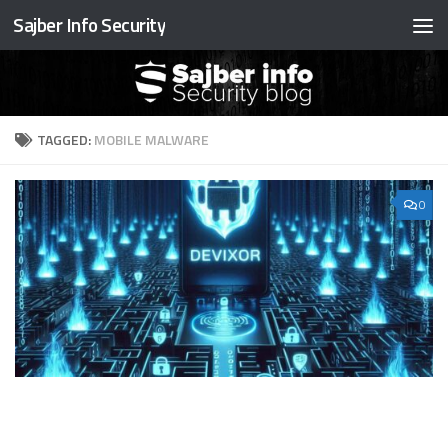
Sajber Info Security
Preskočite na sadržaj
TAGGED:
MOBILE MALWARE
0