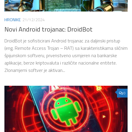
HRONIKE
21/12/2024
Novi Android trojanac: DroidBot
DroidBot je sofisticirani Android trojanac za daljinski pristup
(eng. Remote Access Trojan – RAT) sa karakteristikama sličnim
špijunskom softveru, prvenstveno usmjeren na bankarske
aplikacije, berze kriptovaluta i različite nacionalne entitete.
Zlonamjerni softver je aktivan...
0