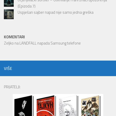
(Epizoda 7)
Uspješan sajber napad nije samo jedna greška
KOMENTARI
Zeljko
na
LANDFALL napada Samsung telefone
VIŠE
PRIJATELJI: