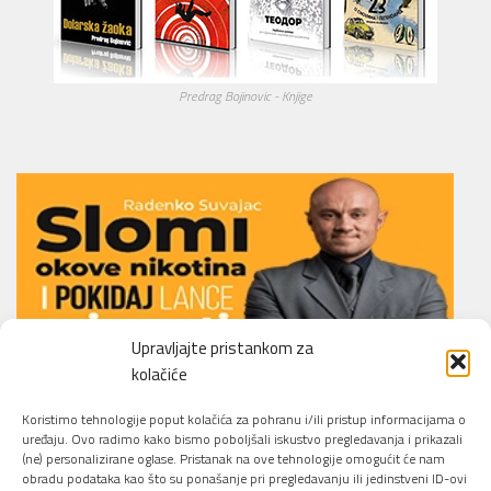
Predrag Bojinovic - Knjige
Upravljajte pristankom za
kolačiće
Li.O.N.S. Smoking Cessation Method
Koristimo tehnologije poput kolačića za pohranu i/ili pristup informacijama o
uređaju. Ovo radimo kako bismo poboljšali iskustvo pregledavanja i prikazali
(ne) personalizirane oglase. Pristanak na ove tehnologije omogućit će nam
obradu podataka kao što su ponašanje pri pregledavanju ili jedinstveni ID-ovi