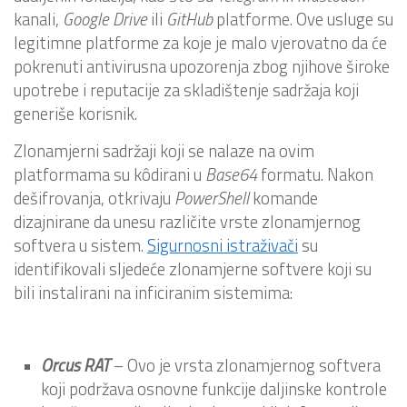
kanali,
Google Drive
ili
GitHub
platforme. Ove usluge su
legitimne platforme za koje je malo vjerovatno da će
pokrenuti antivirusna upozorenja zbog njihove široke
upotrebe i reputacije za skladištenje sadržaja koji
generiše korisnik.
Zlonamjerni sadržaji koji se nalaze na ovim
platformama su kôdirani u
Base64
formatu. Nakon
dešifrovanja, otkrivaju
PowerShell
komande
dizajnirane da unesu različite vrste zlonamjernog
softvera u sistem.
Sigurnosni istraživači
su
identifikovali sljedeće zlonamjerne softvere koji su
bili instalirani na inficiranim sistemima:
Orcus RAT
– Ovo je vrsta zlonamjernog softvera
koji podržava osnovne funkcije daljinske kontrole