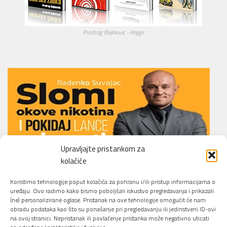
Predrag Bojinovic - Knjige
Upravljajte pristankom za
kolačiće
Li.O.N.S. Smoking Cessation Method
Koristimo tehnologije poput kolačića za pohranu i/ili pristup informacijama o
uređaju. Ovo radimo kako bismo poboljšali iskustvo pregledavanja i prikazali
(ne) personalizirane oglase. Pristanak na ove tehnologije omogućit će nam
obradu podataka kao što su ponašanje pri pregledavanju ili jedinstveni ID-ovi
na ovoj stranici. Nepristanak ili povlačenje pristanka može negativno uticati