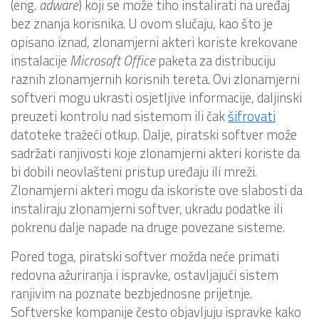
(eng.
adware
) koji se može tiho instalirati na uređaj
bez znanja korisnika. U ovom slučaju, kao što je
opisano iznad, zlonamjerni akteri koriste krekovane
instalacije
Microsoft Office
paketa za distribuciju
raznih zlonamjernih korisnih tereta. Ovi zlonamjerni
softveri mogu ukrasti osjetljive informacije, daljinski
preuzeti kontrolu nad sistemom ili čak
šifrovati
datoteke tražeći otkup. Dalje, piratski softver može
sadržati ranjivosti koje zlonamjerni akteri koriste da
bi dobili neovlašteni pristup uređaju ili mreži.
Zlonamjerni akteri mogu da iskoriste ove slabosti da
instaliraju zlonamjerni softver, ukradu podatke ili
pokrenu dalje napade na druge povezane sisteme.
Pored toga, piratski softver možda neće primati
redovna ažuriranja i ispravke, ostavljajući sistem
ranjivim na poznate bezbjednosne prijetnje.
Softverske kompanije često objavljuju ispravke kako