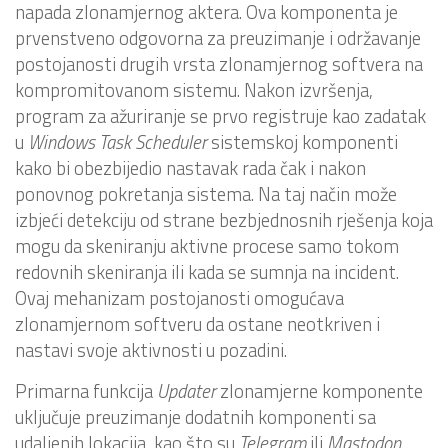
napada zlonamjernog aktera. Ova komponenta je
prvenstveno odgovorna za preuzimanje i održavanje
postojanosti drugih vrsta zlonamjernog softvera na
kompromitovanom sistemu. Nakon izvršenja,
program za ažuriranje se prvo registruje kao zadatak
u
Windows Task Scheduler
sistemskoj komponenti
kako bi obezbijedio nastavak rada čak i nakon
ponovnog pokretanja sistema. Na taj način može
izbjeći detekciju od strane bezbjednosnih rješenja koja
mogu da skeniranju aktivne procese samo tokom
redovnih skeniranja ili kada se sumnja na incident.
Ovaj mehanizam postojanosti omogućava
zlonamjernom softveru da ostane neotkriven i
nastavi svoje aktivnosti u pozadini.
Primarna funkcija
Updater
zlonamjerne komponente
uključuje preuzimanje dodatnih komponenti sa
udaljenih lokacija, kao što su
Telegram
ili
Mastodon