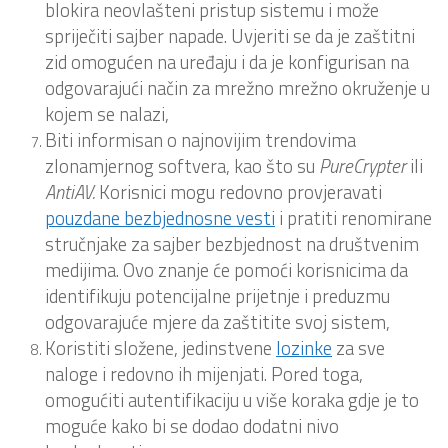
blokira neovlašteni pristup sistemu i može
spriječiti sajber napade. Uvjeriti se da je zaštitni
zid omogućen na uređaju i da je konfigurisan na
odgovarajući način za mrežno mrežno okruženje u
kojem se nalazi,
Biti informisan o najnovijim trendovima
zlonamjernog softvera, kao što su
PureCrypter
ili
AntiAV.
Korisnici mogu redovno provjeravati
pouzdane bezbjednosne vesti
i pratiti renomirane
stručnjake za sajber bezbjednost na društvenim
medijima. Ovo znanje će pomoći korisnicima da
identifikuju potencijalne prijetnje i preduzmu
odgovarajuće mjere da zaštitite svoj sistem,
Koristiti složene, jedinstvene
lozinke
za sve
naloge i redovno ih mijenjati. Pored toga,
omogućiti autentifikaciju u više koraka gdje je to
moguće kako bi se dodao dodatni nivo