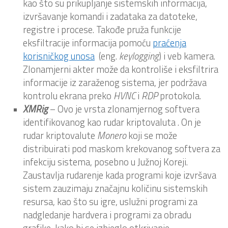
kao što su prikupljanje sistemskih informacija,
izvršavanje komandi i zadataka za datoteke,
registre i procese. Takođe pruža funkcije
eksfiltracije informacija pomoću
praćenja
korisničkog unosa
(eng.
keylogging
) i veb kamera.
Zlonamjerni akter može da kontroliše i eksfiltrira
informacije iz zaraženog sistema, jer podržava
kontrolu ekrana preko
HVNC
i
RDP
protokola.
XMRig
– Ovo je vrsta zlonamjernog softvera
identifikovanog kao rudar kriptovaluta . On je
rudar kriptovalute
Monero
koji se može
distribuirati pod maskom krekovanog softvera za
infekciju sistema, posebno u Južnoj Koreji.
Zaustavlja rudarenje kada programi koje izvršava
sistem zauzimaju značajnu količinu sistemskih
resursa, kao što su igre, uslužni programi za
nadgledanje hardvera i programi za obradu
grafike, kako bi se izbjeglo otkrivanje.