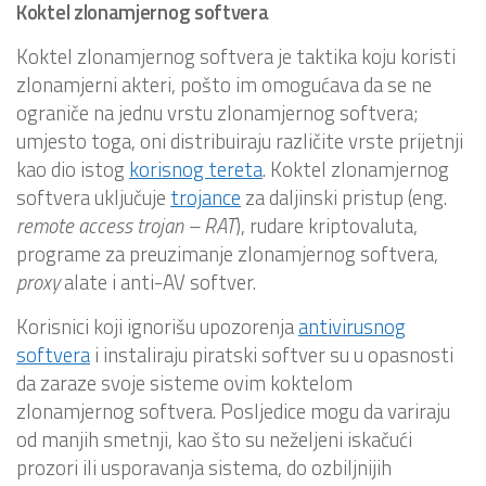
Koktel zlonamjernog softvera
Koktel zlonamjernog softvera je taktika koju koristi
zlonamjerni akteri, pošto im omogućava da se ne
ograniče na jednu vrstu zlonamjernog softvera;
umjesto toga, oni distribuiraju različite vrste prijetnji
kao dio istog
korisnog tereta
. Koktel zlonamjernog
softvera uključuje
trojance
za daljinski pristup (eng.
remote access trojan – RAT
), rudare kriptovaluta,
programe za preuzimanje zlonamjernog softvera,
proxy
alate i anti-AV softver.
Korisnici koji ignorišu upozorenja
antivirusnog
softvera
i instaliraju piratski softver su u opasnosti
da zaraze svoje sisteme ovim koktelom
zlonamjernog softvera. Posljedice mogu da variraju
od manjih smetnji, kao što su neželjeni iskačući
prozori ili usporavanja sistema, do ozbiljnijih