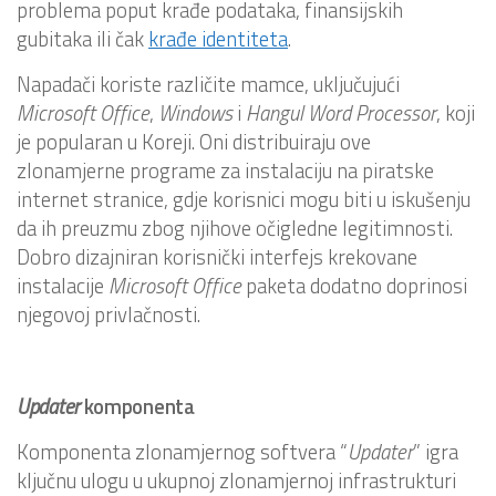
problema poput krađe podataka, finansijskih
gubitaka ili čak
krađe identiteta
.
Napadači koriste različite mamce, uključujući
Microsoft Office
,
Windows
i
Hangul
Word
Processor
, koji
je popularan u Koreji. Oni distribuiraju ove
zlonamjerne programe za instalaciju na piratske
internet stranice, gdje korisnici mogu biti u iskušenju
da ih preuzmu zbog njihove očigledne legitimnosti.
Dobro dizajniran korisnički interfejs krekovane
instalacije
Microsoft Office
paketa dodatno doprinosi
njegovoj privlačnosti.
Updater
komponenta
Komponenta zlonamjernog softvera “
Updater
” igra
ključnu ulogu u ukupnoj zlonamjernoj infrastrukturi