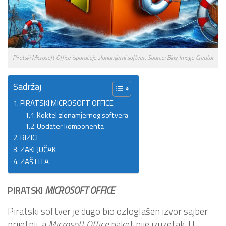
Piratski Microsoft Office isporučuje zlonamjerni softver; Source: Bing Image Creator
Sadržaj
PIRATSKI MICROSOFT OFFICE
Koktel zlonamjernog softvera
Updater komponenta
RIZICI
ZAKLJUČAK
ZAŠTITA
PIRATSKI
MICROSOFT OFFICE
Piratski softver je dugo bio ozloglašen izvor sajber
prijetnji, a
Microsoft Office
paket nije izuzetak. U