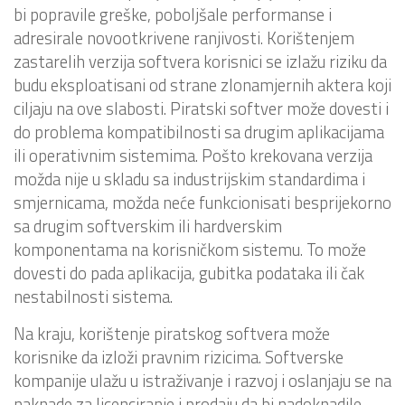
bi popravile greške, poboljšale performanse i
adresirale novootkrivene ranjivosti. Korištenjem
zastarelih verzija softvera korisnici se izlažu riziku da
budu eksploatisani od strane zlonamjernih aktera koji
ciljaju na ove slabosti. Piratski softver može dovesti i
do problema kompatibilnosti sa drugim aplikacijama
ili operativnim sistemima. Pošto krekovana verzija
možda nije u skladu sa industrijskim standardima i
smjernicama, možda neće funkcionisati besprijekorno
sa drugim softverskim ili hardverskim
komponentama na korisničkom sistemu. To može
dovesti do pada aplikacija, gubitka podataka ili čak
nestabilnosti sistema.
Na kraju, korištenje piratskog softvera može
korisnike da izloži pravnim rizicima. Softverske
kompanije ulažu u istraživanje i razvoj i oslanjaju se na
naknade za licenciranje i prodaju da bi nadoknadile