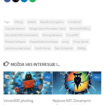
Tags:
3Proxy
AntiAV
Base64 Encryption
CoinMiner
Cracked Version
Hangul Word Processor Crack
Microsoft Office
Microsoft Office Activators
Mining Malware
OrcusRAT
Pirated Software
PowerShellCommands
proxy
Proxy Server
remote access trojan
South Korea
Task Scheduler
XMRig
MOŽDA VAS INTERESUJE I...
0
0
VenomRAT phishing
Neptune RAT: Zlonamjerni