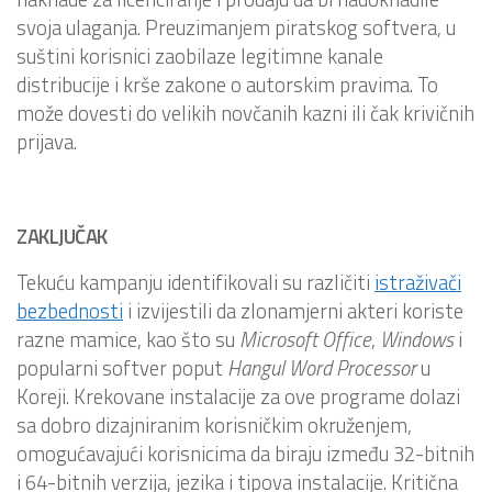
svoja ulaganja. Preuzimanjem piratskog softvera, u
suštini korisnici zaobilaze legitimne kanale
distribucije i krše zakone o autorskim pravima. To
može dovesti do velikih novčanih kazni ili čak krivičnih
prijava.
ZAKLJUČAK
Tekuću kampanju identifikovali su različiti
istraživači
bezbednosti
i izvijestili da zlonamjerni akteri koriste
razne mamice, kao što su
Microsoft Office
,
Windows
i
popularni softver poput
Hangul
Word
Processor
u
Koreji. Krekovane instalacije za ove programe dolazi
sa dobro dizajniranim korisničkim okruženjem,
omogućavajući korisnicima da biraju između 32-bitnih
i 64-bitnih verzija, jezika i tipova instalacije. Kritična