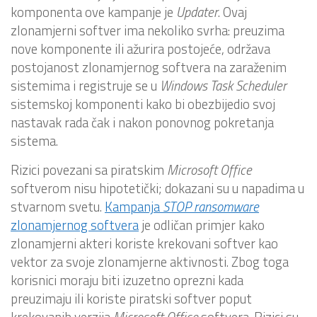
komponenta ove kampanje je
Updater
. Ovaj
zlonamjerni softver ima nekoliko svrha: preuzima
nove komponente ili ažurira postojeće, održava
postojanost zlonamjernog softvera na zaraženim
sistemima i registruje se u
Windows Task Scheduler
sistemskoj komponenti kako bi obezbijedio svoj
nastavak rada čak i nakon ponovnog pokretanja
sistema.
Rizici povezani sa piratskim
Microsoft Office
softverom nisu hipotetički; dokazani su u napadima u
stvarnom svetu.
Kampanja
STOP ransomware
zlonamjernog softvera
je odličan primjer kako
zlonamjerni akteri koriste krekovani softver kao
vektor za svoje zlonamjerne aktivnosti. Zbog toga
korisnici moraju biti izuzetno oprezni kada
preuzimaju ili koriste piratski softver poput
krekovanih verzija
Microsoft Office
softvera. Rizici su