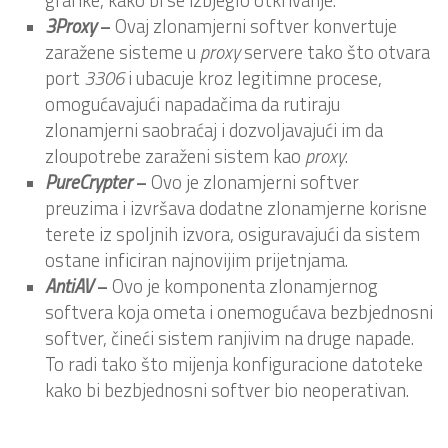
3Proxy
–
Ovaj zlonamjerni softver konvertuje
zaražene sisteme u
proxy
servere tako što otvara
port
3306
i ubacuje kroz legitimne procese,
omogućavajući napadačima da rutiraju
zlonamjerni saobraćaj i dozvoljavajući im da
zloupotrebe zaraženi sistem kao
proxy
.
PureCrypter
–
Ovo je zlonamjerni softver
preuzima i izvršava dodatne zlonamjerne korisne
terete iz spoljnih izvora, osiguravajući da sistem
ostane inficiran najnovijim prijetnjama.
AntiAV
–
Ovo je komponenta zlonamjernog
softvera koja ometa i onemogućava bezbjednosni
softver, čineći sistem ranjivim na druge napade.
To radi tako što mijenja konfiguracione datoteke
kako bi bezbjednosni softver bio neoperativan.