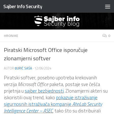
Sajber Info Security
Preskočite na sadržaj
HRONIKE
0
Piratski Microsoft Office isporučuje
zlonamjerni softver
AUTOR
ĐURIĆ SAŠA
·
12/06/2024
Piratski softver, posebno upotreba krekovanih
verzija
Microsoft Office
paketa, postaje sve češća
prijetnja u
sajber bezbjednosti
. Zlonamjerni akteri su
iskoristili ovaj trend, kako
pokazuje istraživanje
sigurnosnih istraživača kompanije
AhnLab Security
Intelligence Center – ASEC
,
tako što su distribuirali