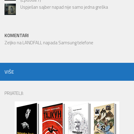
Uspješan sajber napad nije samo jedna greška
KOMENTARI
Zeljko
na
LANDFALL napada Samsung telefone
VIŠE
PRIJATELJI: