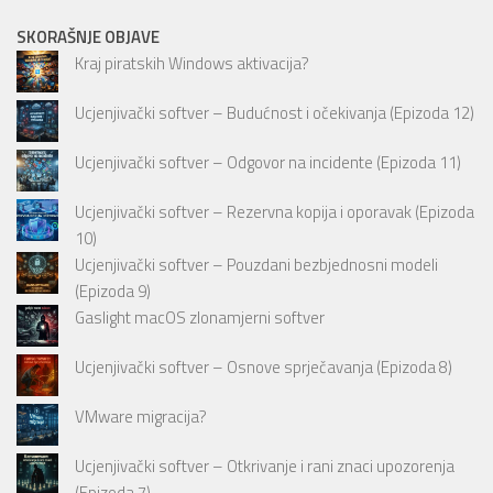
SKORAŠNJE OBJAVE
Kraj piratskih Windows aktivacija?
Ucjenjivački softver – Budućnost i očekivanja (Epizoda 12)
Ucjenjivački softver – Odgovor na incidente (Epizoda 11)
Ucjenjivački softver – Rezervna kopija i oporavak (Epizoda
10)
Ucjenjivački softver – Pouzdani bezbjednosni modeli
(Epizoda 9)
Gaslight macOS zlonamjerni softver
Ucjenjivački softver – Osnove sprječavanja (Epizoda 8)
VMware migracija?
Ucjenjivački softver – Otkrivanje i rani znaci upozorenja
(Epizoda 7)