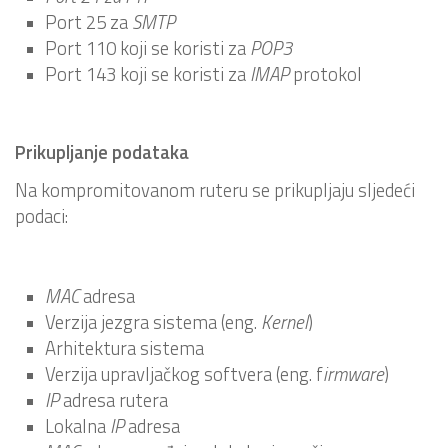
Port 25 za
SMTP
Port 110 koji se koristi za
POP3
Port 143 koji se koristi za
IMAP
protokol
Prikupljanje podataka
Na kompromitovanom ruteru se prikupljaju sljedeći
podaci:
MAC
adresa
Verzija jezgra sistema (eng.
Kernel
)
Arhitektura sistema
Verzija upravljačkog softvera (eng. f
irmware
)
IP
adresa rutera
Lokalna
IP
adresa