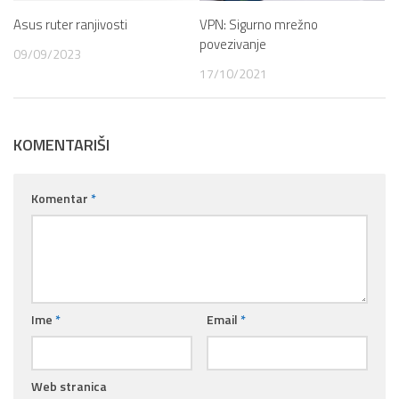
Asus ruter ranjivosti
VPN: Sigurno mrežno
povezivanje
09/09/2023
17/10/2021
KOMENTARIŠI
Komentar
*
Ime
*
Email
*
Web stranica