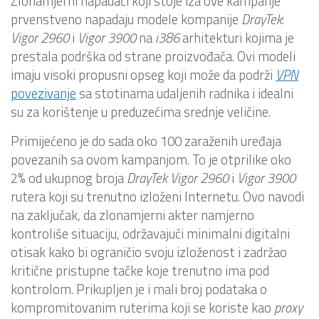
Zlonamjerni napadači koji stoje iza ove kampanje
prvenstveno napadaju modele kompanije
DrayTek
:
Vigor 2960
i
Vigor 3900
na
i386
arhitekturi kojima je
prestala podrška od strane proizvođača. Ovi modeli
imaju visoki propusni opseg koji može da podrži
VPN
povezivanje
sa stotinama udaljenih radnika i idealni
su za korištenje u preduzećima srednje veličine.
Primijećeno je do sada oko 100 zaraženih uređaja
povezanih sa ovom kampanjom. To je otprilike oko
2% od ukupnog broja
DrayTek Vigor 2960
i
Vigor 3900
rutera koji su trenutno izloženi Internetu. Ovo navodi
na zaključak, da zlonamjerni akter namjerno
kontroliše situaciju, održavajući minimalni digitalni
otisak kako bi ograničio svoju izloženost i zadržao
kritične pristupne tačke koje trenutno ima pod
kontrolom. Prikupljen je i mali broj podataka o
kompromitovanim ruterima koji se koriste kao
proxy