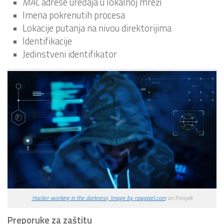
MAC
adrese uređaja u lokalnoj mreži
Imena pokrenutih procesa
Lokacije putanja na nivou direktorijima
Identifikacije
Jedinstveni identifikator
Hacker working in the darkness; Image by rawpixel.com
on Freepik
Preporuke za zaštitu