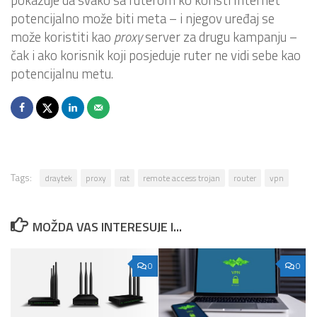
pokazuje da svako sa ruterom ko koristi Internet
potencijalno može biti meta – i njegov uređaj se
može koristiti kao
proxy
server za drugu kampanju –
čak i ako korisnik koji posjeduje ruter ne vidi sebe kao
potencijalnu metu.
Tags:
draytek
proxy
rat
remote access trojan
router
vpn
MOŽDA VAS INTERESUJE I...
0
0