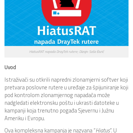
HiatusRAT napada DrayTek rutere; Dizajn: Saša Đurić
Uvod
Istraživači su otkrili napredni zlonamjerni softver koji
pretvara poslovne rutere u uređaje za špijuniranje koji
pod kontrolom zlonamjernog napadača može
nadgledati elektronsku poštu i ukrasti datoteke u
kampanji koja trenutno pogađa Sjevernu i Južnu
Ameriku i Evropu.
Ova kompleksna kampanja je nazvana “
Hiatus
”. U