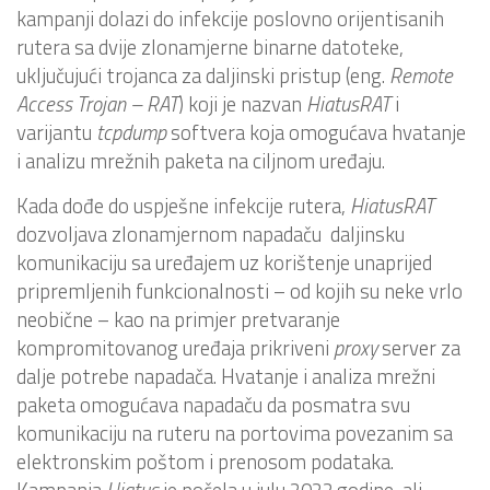
kampanji dolazi do infekcije poslovno orijentisanih
rutera sa dvije zlonamjerne binarne datoteke,
uključujući trojanca za daljinski pristup (eng.
Remote
Access Trojan – RAT
) koji je nazvan
HiatusRAT
i
varijantu
tcpdump
softvera koja omogućava hvatanje
i analizu mrežnih paketa na ciljnom uređaju.
Kada dođe do uspješne infekcije rutera,
HiatusRAT
dozvoljava zlonamjernom napadaču daljinsku
komunikaciju sa uređajem uz korištenje unaprijed
pripremljenih funkcionalnosti – od kojih su neke vrlo
neobične – kao na primjer pretvaranje
kompromitovanog uređaja prikriveni
proxy
server za
dalje potrebe napadača. Hvatanje i analiza mrežni
paketa omogućava napadaču da posmatra svu
komunikaciju na ruteru na portovima povezanim sa
elektronskim poštom i prenosom podataka.
Kampanja
Hiatus
je počela u julu 2022.godine, ali