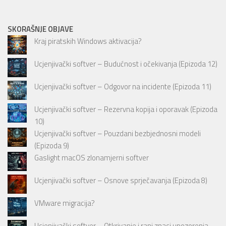
SKORAŠNJE OBJAVE
Kraj piratskih Windows aktivacija?
Ucjenjivački softver – Budućnost i očekivanja (Epizoda 12)
Ucjenjivački softver – Odgovor na incidente (Epizoda 11)
Ucjenjivački softver – Rezervna kopija i oporavak (Epizoda
10)
Ucjenjivački softver – Pouzdani bezbjednosni modeli
(Epizoda 9)
Gaslight macOS zlonamjerni softver
Ucjenjivački softver – Osnove sprječavanja (Epizoda 8)
VMware migracija?
Ucjenjivački softver – Otkrivanje i rani znaci upozorenja