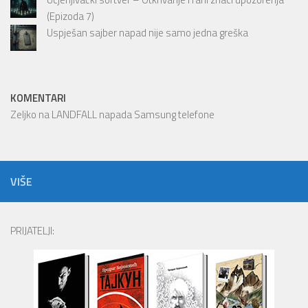
(Epizoda 7)
Uspješan sajber napad nije samo jedna greška
KOMENTARI
Zeljko
na
LANDFALL napada Samsung telefone
VIŠE
PRIJATELJI: