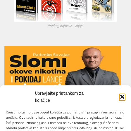
Predrag Bojinovic - Knjige
Upravljajte pristankom za
kolačiće
Li.O.N.S. Smoking Cessation Method
Koristimo tehnologije poput kolačića za pohranu i/ili pristup informacijama o
uređaju. Ovo radimo kako bismo poboljšali iskustvo pregledavanja i prikazali
(ne) personalizirane oglase. Pristanak na ove tehnologije omogućit će nam
obradu podataka kao što su ponašanje pri pregledavanju ili jedinstveni ID-ovi