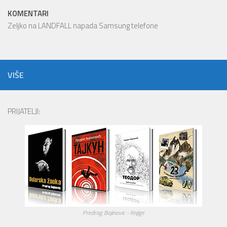
KOMENTARI
Zeljko
na
LANDFALL napada Samsung telefone
VIŠE
PRIJATELJI:
Predrag Bojinovic - Knjige