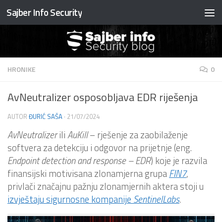
Sajber Info Security
Preskočite na sadržaj
HRONIKE
0
AvNeutralizer osposobljava EDR riješenja
AUTOR
ĐURIĆ SAŠA
·
21/07/2024
AvNeutralizer
ili
AuKill
– rješenje za zaobilaženje
softvera za detekciju i odgovor na prijetnje (eng.
Endpoint detection and response – EDR
) koje je razvila
finansijski motivisana zlonamjerna grupa
FIN7
,
privlači značajnu pažnju zlonamjernih aktera stoji u
izvještaju sigurnosne kompanije
SentinelLabs
.