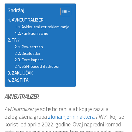
Sadržaj
AVNEUTRALIZER
AvNeutralizer reklamiranje
Funkcionisanje
FIN7
Powertrash
Diceloader
Core Impact
SSH-based Backdoor
ZAKLJUČAK
ZAŠTITA
AVNEUTRALIZER
AvNeutralizer
je sofisticirani alat koji je razvila
ozloglašena grupa
zlonamjernih aktera
FIN7
i koji se
koristi od aprila 2022. godine. Ovaj napredni komad
softvera se nudio na raznim forumima za hakovanje