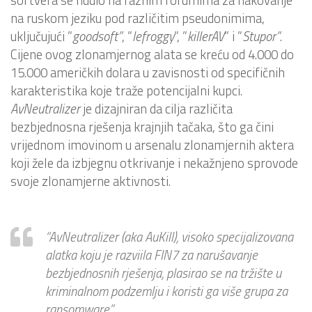
na ruskom jeziku pod različitim pseudonimima,
uključujući ”
goodsoft”
, ”
lefroggy
”, ”
killerAV
” i ”
Stupor”
.
Cijene ovog zlonamjernog alata se kreću od 4.000 do
15.000 američkih dolara u zavisnosti od specifičnih
karakteristika koje traže potencijalni kupci.
AvNeutralizer
je dizajniran da cilja različita
bezbjednosna rješenja krajnjih tačaka, što ga čini
vrijednom imovinom u arsenalu zlonamjernih aktera
koji žele da izbjegnu otkrivanje i nekažnjeno sprovode
svoje zlonamjerne aktivnosti.
“AvNeutralizer (aka AuKill), visoko specijalizovana
alatka koju je razviila FIN7 za narušavanje
bezbjednosnih rješenja, plasirao se na tržište u
kriminalnom podzemlju i koristi ga više grupa za
ransomware”