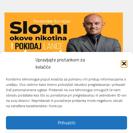
Upravljajte pristankom za
kolačiće
Li.O.N.S. Smoking Cessation Method
Koristimo tehnologije poput kolačića za pohranu i/ili pristup informacijama o
uređaju. Ovo radimo kako bismo poboljšali iskustvo pregledavanja i prikazali
(ne) personalizirane oglase. Pristanak na ove tehnologije omogućit će nam
obradu podataka kao što su ponašanje pri pregledavanju ili jedinstveni ID-ovi
na ovoj stranici. Nepristanak ili povlačenje pristanka može negativno uticati
na određene karakteristike i funkcije.
Prihvatiti
Sajber Info Security © 2026. All Rights Reserved.