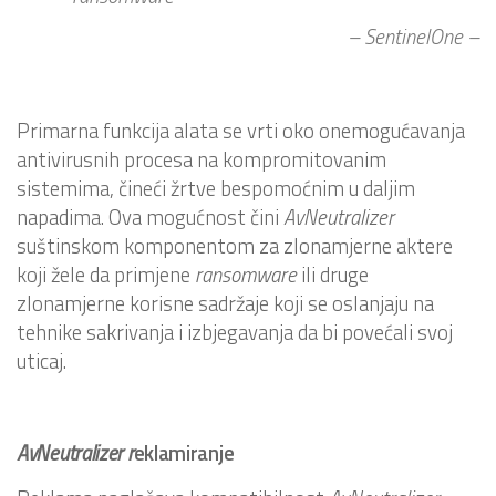
– SentinelOne –
Primarna funkcija alata se vrti oko onemogućavanja
antivirusnih procesa na kompromitovanim
sistemima, čineći žrtve bespomoćnim u daljim
napadima. Ova mogućnost čini
AvNeutralizer
suštinskom komponentom za zlonamjerne aktere
koji žele da primjene
ransomware
ili druge
zlonamjerne korisne sadržaje koji se oslanjaju na
tehnike sakrivanja i izbjegavanja da bi povećali svoj
uticaj.
AvNeutralizer r
eklamiranje