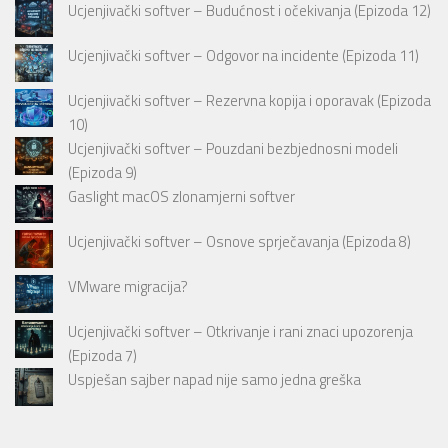
Ucjenjivački softver – Budućnost i očekivanja (Epizoda 12)
Ucjenjivački softver – Odgovor na incidente (Epizoda 11)
Ucjenjivački softver – Rezervna kopija i oporavak (Epizoda
10)
Ucjenjivački softver – Pouzdani bezbjednosni modeli
(Epizoda 9)
Gaslight macOS zlonamjerni softver
Ucjenjivački softver – Osnove sprječavanja (Epizoda 8)
VMware migracija?
Ucjenjivački softver – Otkrivanje i rani znaci upozorenja
(Epizoda 7)
Uspješan sajber napad nije samo jedna greška