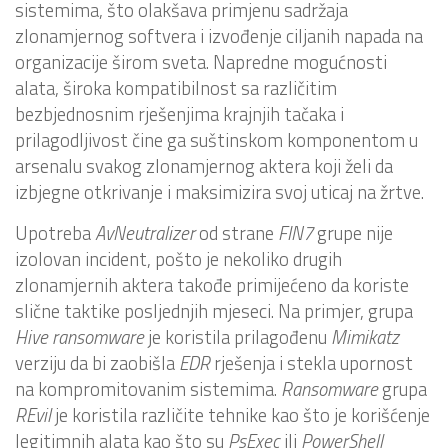
sistemima, što olakšava primjenu sadržaja
zlonamjernog softvera i izvođenje ciljanih napada na
organizacije širom sveta. Napredne mogućnosti
alata, široka kompatibilnost sa različitim
bezbjednosnim rješenjima krajnjih tačaka i
prilagodljivost čine ga suštinskom komponentom u
arsenalu svakog zlonamjernog aktera koji želi da
izbjegne otkrivanje i maksimizira svoj uticaj na žrtve.
Upotreba
AvNeutralizer
od strane
FIN7
grupe nije
izolovan incident, pošto je nekoliko drugih
zlonamjernih aktera takođe primijećeno da koriste
slične taktike posljednjih mjeseci. Na primjer, grupa
Hive
ransomware
je koristila prilagođenu
Mimikatz
verziju da bi zaobišla
EDR
rješenja i stekla upornost
na kompromitovanim sistemima.
Ransomware
grupa
REvil
je koristila različite tehnike kao što je korišćenje
legitimnih alata kao što su
PsExec
ili
PowerShell