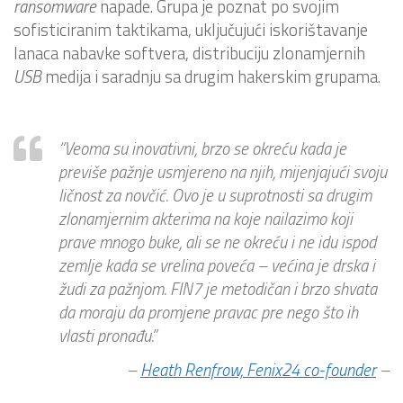
ransomware
napade. Grupa je poznat po svojim
sofisticiranim taktikama, uključujući iskorištavanje
lanaca nabavke softvera, distribuciju zlonamjernih
USB
medija i saradnju sa drugim hakerskim grupama.
“Veoma su inovativni, brzo se okreću kada je
previše pažnje usmjereno na njih, mijenjajući svoju
ličnost za novčić. Ovo je u suprotnosti sa drugim
zlonamjernim akterima na koje nailazimo koji
prave mnogo buke, ali se ne okreću i ne idu ispod
zemlje kada se vrelina poveća – većina je drska i
žudi za pažnjom. FIN7 je metodičan i brzo shvata
da moraju da promjene pravac pre nego što ih
vlasti pronađu.”
–
Heath Renfrow, Fenix24 co-founder
–