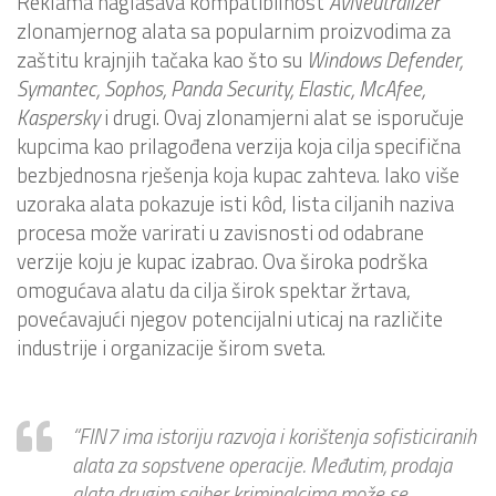
Reklama naglašava kompatibilnost
AvNeutralizer
zlonamjernog alata sa popularnim proizvodima za
zaštitu krajnjih tačaka kao što su
Windows Defender,
Symantec, Sophos, Panda Security, Elastic, McAfee,
Kaspersky
i drugi. Ovaj zlonamjerni alat se isporučuje
kupcima kao prilagođena verzija koja cilja specifična
bezbjednosna rješenja koja kupac zahteva. Iako više
uzoraka alata pokazuje isti kôd, lista ciljanih naziva
procesa može varirati u zavisnosti od odabrane
verzije koju je kupac izabrao. Ova široka podrška
omogućava alatu da cilja širok spektar žrtava,
povećavajući njegov potencijalni uticaj na različite
industrije i organizacije širom sveta.
“FIN7 ima istoriju razvoja i korištenja sofisticiranih
alata za sopstvene operacije. Međutim, prodaja
alata drugim sajber kriminalcima može se