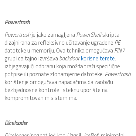
Powertrash
Powertrash
je jako zamagljena
PowerShell
skripta
dizajnirana za refleksivno učitavanje ugrađene
PE
datoteke u memoriju. Ova tehnika omogućava
FIN7
grupi da tajno izvršava
backdoor
korisne terete
,
izbjegavajući odbranu koja možda traži specifične
potpise ili poznate zlonamjerne datoteke.
Powertrash
korištenje omogućava napadačima da zaobiđu
bezbjednosne kontrole i steknu uporište na
kompromitovanim sistemima.
Diceloader
Diceloader
(poznat još kao
Lizar
ili
IceBot
) minimalni