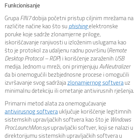
Funkcionisanje
Grupa
FIN7
dobija početni pristup ciljnim mrežama na
različite načine kao što su
phishing
elektronske
poruke koje sadrže zlonamjerne priloge,
iskorišćavanje ranjivosti u izloženim uslugama kao
što je protokol za udaljenu radnu površinu (
Remote
Desktop Protocol – RDP
) i korišćenje zaraženih
USB
medija. Jednom u mreži, oni primjenjuju
AvNeutralizer
da bi onemogućili bezbjednosne procese i omogućili
izvršavanje svog sadržaja
zlonamjernog softvera
uz
minimalnu detekciju ili ometanje antivirusnih rješenja.
Primarni metod alata za onemogućavanje
antivirusnog softvera
uključuje korišćenje legitimnih
sistemskih upravljačkih softvera kao što je
Windows
ProcLaunchMon.sys
upravljački softver, koji se nalazi u
direktorijumu sistemskih upravljačkih softvera u