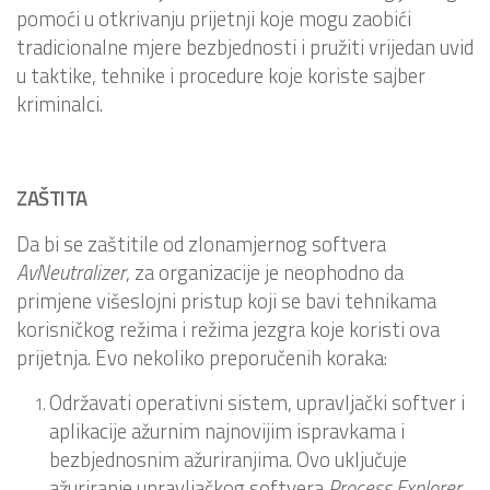
pomoći u otkrivanju prijetnji koje mogu zaobići
tradicionalne mjere bezbjednosti i pružiti vrijedan uvid
u taktike, tehnike i procedure koje koriste sajber
kriminalci.
ZAŠTITA
Da bi se zaštitile od zlonamjernog softvera
AvNeutralizer
, za organizacije je neophodno da
primjene višeslojni pristup koji se bavi tehnikama
korisničkog režima i režima jezgra koje koristi ova
prijetnja. Evo nekoliko preporučenih koraka:
Održavati operativni sistem, upravljački softver i
aplikacije ažurnim najnovijim ispravkama i
bezbjednosnim ažuriranjima. Ovo uključuje
ažuriranje upravljačkog softvera
Process Explorer