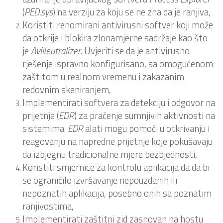
(
PED.sys
) na verziju za koju se ne zna da je ranjiva,
Koristiti renomirani antivirusni softver koji može
da otkrije i blokira zlonamjerne sadržaje kao što
je
AvNeutralizer
. Uvjeriti se da je antivirusno
rješenje ispravno konfigurisano, sa omogućenom
zaštitom u realnom vremenu i zakazanim
redovnim skeniranjem,
Implementirati softvera za detekciju i odgovor na
prijetnje (
EDR
) za praćenje sumnjivih aktivnosti na
sistemima.
EDR
alati mogu pomoći u otkrivanju i
reagovanju na napredne prijetnje koje pokušavaju
da izbjegnu tradicionalne mjere bezbjednosti,
Koristiti smjernice za kontrolu aplikacija da da bi
se ograničilo izvršavanje nepouzdanih ili
nepoznatih aplikacija, posebno onih sa poznatim
ranjivostima,
Implementirati zaštitni zid zasnovan na hostu