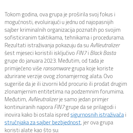
Tokom godina, ova grupa je proširila svoj fokus i
mogućnosti, evoluirajući u jednu od najopasnijih
sajber kriminalnih organizacija poznatih po svojim
sofisticiranim taktikama, tehnikama i procedurama.
Rezultati istraživanja pokazuju da su
AvNeutralizer
šest mjeseci koristili isključivo
FIN7
i
Black Basta
grupe do januara 2023. Međutim, od tada je
primijećeno više
ransomware
grupa koje koriste
ažurirane verzije ovog zlonamjernog alata. Ovo
sugeriše da je ili izvorni kôd procurio ili prodat drugim
zlonamjernim entitetima na podzemnim forumima.
Međutim,
AvNeutralizer
je samo jedan primjer
kontinuiranih napora
FIN7
grupe da se prilagodi i
inovira kako bi ostala ispred
sigurnosnih istraživača
i
stručnjaka za sajber bezbjednost
, jer ova grupa
koristi alate kao što su: