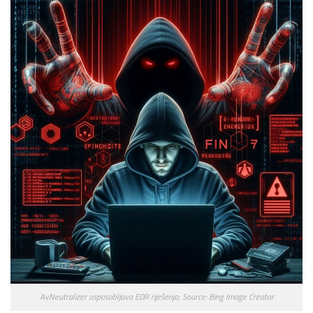
AvNeutralizer osposobljava EDR riješenja; Source: Bing Image Creator