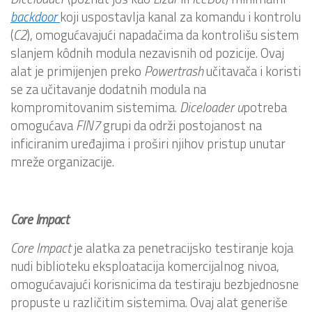
backdoor
koji uspostavlja kanal za komandu i kontrolu
(
C2
), omogućavajući napadačima da kontrolišu sistem
slanjem kôdnih modula nezavisnih od pozicije. Ovaj
alat je primijenjen preko
Powertrash
učitavača i koristi
se za učitavanje dodatnih modula na
kompromitovanim sistemima.
Diceloader u
potreba
omogućava
FIN7
grupi da održi postojanost na
inficiranim uređajima i proširi njihov pristup unutar
mreže organizacije.
Core Impact
Core
Impact
je alatka za penetracijsko testiranje koja
nudi biblioteku eksploatacija komercijalnog nivoa,
omogućavajući korisnicima da testiraju bezbjednosne
propuste u različitim sistemima. Ovaj alat generiše