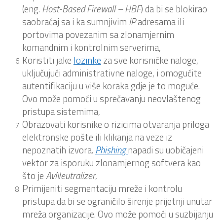
(eng.
Host-Based Firewall – HBF
) da bi se blokirao
saobraćaj sa i ka sumnjivim
IP
adresama ili
portovima povezanim sa zlonamjernim
komandnim i kontrolnim serverima,
Koristiti jake
lozinke
za sve korisničke naloge,
uključujući administrativne naloge, i omogućite
autentifikaciju u više koraka gdje je to moguće.
Ovo može pomoći u sprečavanju neovlaštenog
pristupa sistemima,
Obrazovati korisnike o rizicima otvaranja priloga
elektronske pošte ili klikanja na veze iz
nepoznatih izvora.
Phishing
napadi su uobičajeni
vektor za isporuku zlonamjernog softvera kao
što je
AvNeutralizer
,
Primijeniti segmentaciju mreže i kontrolu
pristupa da bi se ograničilo širenje prijetnji unutar
mreža organizacije. Ovo može pomoći u suzbijanju