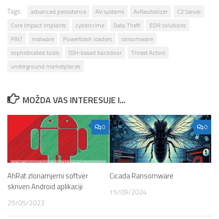
Tags:
advanced persistence
AV systems
AvNeutralizer
C2 Server
Core Impact implants
cybercrime
Data Theft
EDR solutions
FIN7
malware
Powertrash loaders
ransomware
sophisticated tools
SSH-based backdoor
Threat Actors
underground marketplaces
MOŽDA VAS INTERESUJE I...
0
0
AhRat zlonamjerni softver
Cicada Ransomware
skriven Android aplikaciji
15/09/2024
29/05/2023