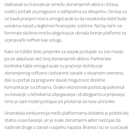
olakšavali su transakcije između zlonamjernih aktera i žrtava,
nudeći portale za pregovore o zahtjevima za otkupninu. Oni koji su
se bavili pranjem novca omogućavali su da nezakonita dobit bude
uvedena nazad u legitimne finansijske sisteme. Na taj način se
formirala složena mreža uloga koja je ubrzala širenje platformi za
ucjenjivački softver kao uslugu.
Kako se tržište širilo, prepreke za ulazak postajale su sve manje,
pa se uključivao veći broj zlonamjernih aktera. Partnerske
kontrolne table omogućavale su praćenje distribucije
zlonamjernog softvera i ostvarene zarade u stvarnom vremenu,
dok su portali za pregovore davali mogućnost direktne
komunikacije sa žrtvama. Ovakvi ekonomski podsticaji pokrenuli
su inovacije u tehnikama izbjegavanja i strategijama ucjenjivanja,
čime je cijeli model postajao još privlačniji za nove učesnike.
Unutrašnja konkurencija među platformama dodatno je podsticala
stalno usavršavanje, jer je svaki zlonamjerni akter nastojao da
nadmaši druge u zaradi i uspjehu napada. Branioci su se suočavali