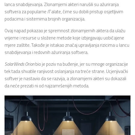
lanca snabdijevanja. Zlonamjerni akteri narušili su ažuriranja
softvera za popularne
IT
alate, čime su dobili pristup osjetljivim
podacima i sistemima brojnih organizacija.
Ovaj napad pokazao je spremnost zlonamjernih aktera da ulažu
vrijeme i resurse u složene metode koje izbjegavaju uobičajene
mjere zaštite. Takođe je istakao značaj upravljanja rizicima u lancu
snabdijevanja i redovnih ažuriranja softvera.
SolarWinds Orion
bio je poziv na buđenje, jer su mnoge organizacije
tek tada shvatile ranjivost oslanjanja na treće strane. Ucjenjivački
softver je nastavio da se razvija, a zlonamjerni akteri su dokazali
da neće prezati ni od najzamršenijih metoda.