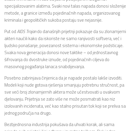
specijalizovanim alatima. Svaki novi talas napada donosi složenije
metode, a granice između pojedinačnih napada, organizovanog
kriminala i geopolitičkih sukoba postaju sve nejasnije.
Put od
AIDS Trojan
do današnjih prijetnji pokazuje da su zlonamjerni
akteri naučili kako da iskoriste ne samo ranjivosti softvera, već i
ljudsko ponašanje, povezanost sistema i ekonomske podsticaje.
Svaka nova generacija donosi nove taktike – od jednostavnog
šifrovanja do dvostruke iznude, od pojedinačnih ciljeva do
masovnog pogađanja lanaca snabdijevanja.
Posebno zabrinjava činjenica da je napade postalo lakše izvoditi.
Modeli koji nude gotova rješenja smanjuju potrebnu stručnost, pa
sve veći broj zlonamjernih aktera može učestvovati u ovakvom
djelovanju. Prijetnja se zato više ne može posmatrati kao niz
izolovanih incidenata, već kao stalno prisutan tok koji se preliva sa
jednog područja na drugo.
Bezbjednosna industrija pokušava da uhvati korak, ali sama