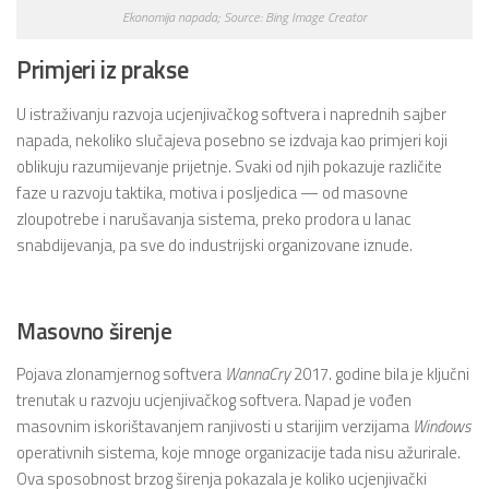
Ekonomija napada; Source: Bing Image Creator
Primjeri iz prakse
U istraživanju razvoja ucjenjivačkog softvera i naprednih sajber
napada, nekoliko slučajeva posebno se izdvaja kao primjeri koji
oblikuju razumijevanje prijetnje. Svaki od njih pokazuje različite
faze u razvoju taktika, motiva i posljedica — od masovne
zloupotrebe i narušavanja sistema, preko prodora u lanac
snabdijevanja, pa sve do industrijski organizovane iznude.
Masovno širenje
Pojava zlonamjernog softvera
WannaCry
2017. godine bila je ključni
trenutak u razvoju ucjenjivačkog softvera. Napad je vođen
masovnim iskorištavanjem ranjivosti u starijim verzijama
Windows
operativnih sistema, koje mnoge organizacije tada nisu ažurirale.
Ova sposobnost brzog širenja pokazala je koliko ucjenjivački