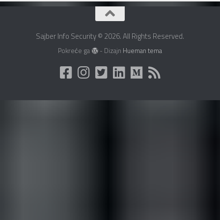
Sajber Info Security © 2026. All Rights Reserved.
Pokreće ga
- Dizajn
Hueman tema