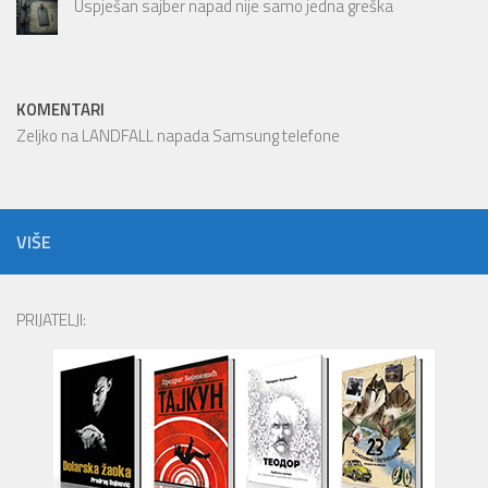
Uspješan sajber napad nije samo jedna greška
KOMENTARI
Zeljko
na
LANDFALL napada Samsung telefone
VIŠE
PRIJATELJI: