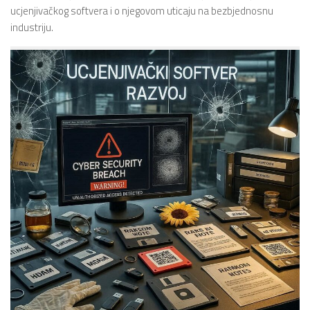
ucjenjivačkog softvera i o njegovom uticaju na bezbjednosnu
industriju.