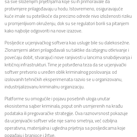
sa sve složenijim prijetnjama koje su ih primoravale da
protivmjere prilagođavaju u hodu. Istovremeno, osiguravajuće
kuće imale su poteškoće da precizno odrede nivo izloženosti riziku
u promjenljivom okruženju, dok su se regulatori borili sa pitanjem
kako najbolje odgovoriti na nove izazove.
Posljedice ucjenjivačkog softvera kao usluge bile su dalekosežne.
Zlonamjerni akteri prilagođavali su taktike da izbjegnu otkrivanje i
povećaju dobit, stvarajući nove ranjivosti u lancima snabdijevanja i
kritičnoj infrastrukturi. Time je potvrđena teza da se ucjenjivački
softver pretvorio u uređen oblik kriminalnog poslovanja: od
izolovanih tehničkih eksperimenata razvio se u organizovanu,
industrijalizovanu kriminalnu organizaciju.
Platforme su omogućile i pojavu posebnih uloga unutar
ekosistema sajber kriminala, poput onih usmjerenih na krađu
podataka ili pregovaračke strategije. Ova raznovrsnost pokazuje
da ucjenjivački softver više nije samo smetnja, već ozbiljna
operativna, materijalna i ugledna prijetnja sa posljedicama koje
pogađaju i branioce i žrtve.