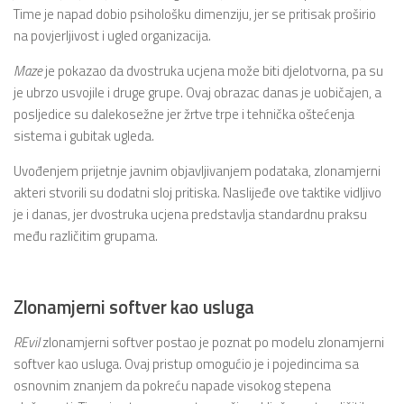
Time je napad dobio psihološku dimenziju, jer se pritisak proširio
na povjerljivost i ugled organizacija.
Maze
je pokazao da dvostruka ucjena može biti djelotvorna, pa su
je ubrzo usvojile i druge grupe. Ovaj obrazac danas je uobičajen, a
posljedice su dalekosežne jer žrtve trpe i tehnička oštećenja
sistema i gubitak ugleda.
Uvođenjem prijetnje javnim objavljivanjem podataka, zlonamjerni
akteri stvorili su dodatni sloj pritiska. Naslijeđe ove taktike vidljivo
je i danas, jer dvostruka ucjena predstavlja standardnu praksu
među različitim grupama.
Zlonamjerni softver kao usluga
REvil
zlonamjerni softver postao je poznat po modelu zlonamjerni
softver kao usluga. Ovaj pristup omogućio je i pojedincima sa
osnovnim znanjem da pokreću napade visokog stepena