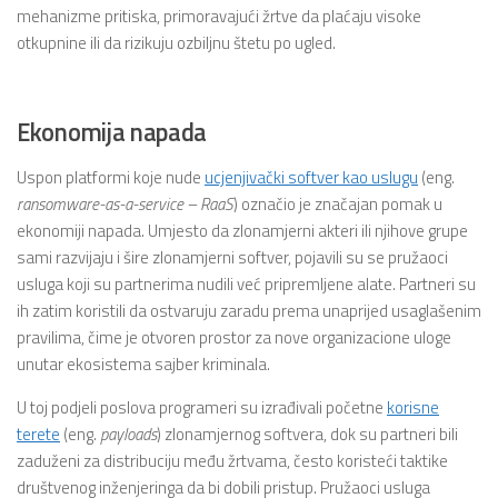
mehanizme pritiska, primoravajući žrtve da plaćaju visoke
otkupnine ili da rizikuju ozbiljnu štetu po ugled.
Ekonomija napada
Uspon platformi koje nude
ucjenjivački softver kao uslugu
(eng.
ransomware-as-a-service – RaaS
) označio je značajan pomak u
ekonomiji napada. Umjesto da zlonamjerni akteri ili njihove grupe
sami razvijaju i šire zlonamjerni softver, pojavili su se pružaoci
usluga koji su partnerima nudili već pripremljene alate. Partneri su
ih zatim koristili da ostvaruju zaradu prema unaprijed usaglašenim
pravilima, čime je otvoren prostor za nove organizacione uloge
unutar ekosistema sajber kriminala.
U toj podjeli poslova programeri su izrađivali početne
korisne
terete
(eng.
payloads
) zlonamjernog softvera, dok su partneri bili
zaduženi za distribuciju među žrtvama, često koristeći taktike
društvenog inženjeringa da bi dobili pristup. Pružaoci usluga