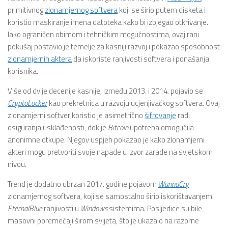
primitivnog
zlonamjernog softvera
koji se širio putem disketa i
koristio maskiranje imena datoteka kako bi izbjegao otkrivanje.
Iako ograničen obimom i tehničkim mogućnostima, ovaj rani
pokušaj postavio je temelje za kasniji razvoj i pokazao sposobnost
zlonamjernih aktera
da iskoriste ranjivosti softvera i ponašanja
korisnika.
Više od dvije decenije kasnije, između 2013. i 2014. pojavio se
CryptoLocker
kao prekretnica u razvoju ucjenjivačkog softvera. Ovaj
zlonamjerni softver koristio je asimetrično
šifrovanje
radi
osiguranja usklađenosti, dok je
Bitcoin
upotreba omogućila
anonimne otkupe. Njegov uspjeh pokazao je kako zlonamjerni
akteri mogu pretvoriti svoje napade u izvor zarade na svjetskom
nivou.
Trend je dodatno ubrzan 2017. godine pojavom
WannaCry
zlonamjernog softvera, koji se samostalno širio iskorištavanjem
EternalBlue
ranjivosti u
Windows
sistemima. Posljedice su bile
masovni poremećaji širom svijeta, što je ukazalo na razorne