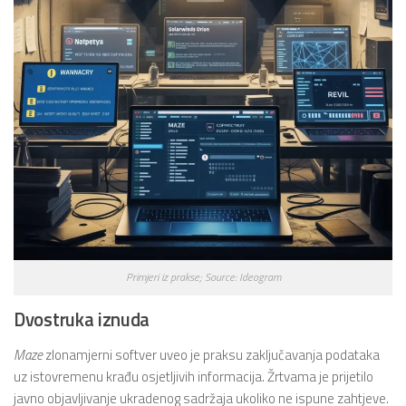
Primjeri iz prakse; Source: Ideogram
Dvostruka iznuda
Maze
zlonamjerni softver uveo je praksu zaključavanja podataka
uz istovremenu krađu osjetljivih informacija. Žrtvama je prijetilo
javno objavljivanje ukradenog sadržaja ukoliko ne ispune zahtjeve.