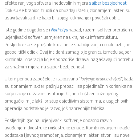
efekte ranjivog softvera i nedovoljnih mjera
sajber bezbjednosti
.
Dok su se branioci trudili da obuzdaju štetu, zlonamjerni akteri su
usavršavali taktike kako bi izbjegli otkrivanje i povećali dobit.
Iste godine dogodio se i
NotPetya
napad, razorni softver prerušen u
ucjenjivački softver, usmjeren na ukrajinsku infrastrukturu.
Posljedice su se proširile kroz lance snabdijevanja i imale ozbiljan
geopolitički odjek. Ovaj incident zamaglio je granicu između sajber
kriminala i operacija koje sponzoriše država, naglašavajući potrebu
za snažnim mjerama sajber bezbjednosti.
U tom periodu započelo je i takozvano “
lovljenje krupne divljači
”, kada
su zlonamjerni akteri pažnju prebacili sa pojedinačnih korisnika na
korporacije i državne institucije. Ciljani društveni inženjering
omogućio im je lakši pristup osjetljivim sistemima, a uspjeh ovih
operacija podstakao je razvoj još naprednijih taktika.
Posljednjih godina ucjenjivački softver je dodatno razvio
uvođenjem dvostruke i višestruke iznude. Kombinovanjem krađe
podataka i javnog sramoćenja, zlonamjerni akteri stvorili su nove