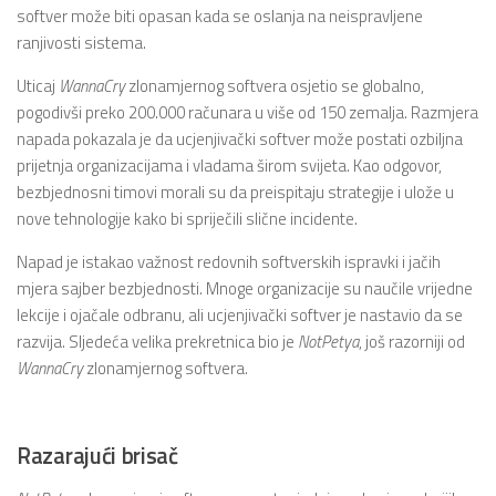
softver može biti opasan kada se oslanja na neispravljene
ranjivosti sistema.
Uticaj
WannaCry
zlonamjernog softvera osjetio se globalno,
pogodivši preko 200.000 računara u više od 150 zemalja. Razmjera
napada pokazala je da ucjenjivački softver može postati ozbiljna
prijetnja organizacijama i vladama širom svijeta. Kao odgovor,
bezbjednosni timovi morali su da preispitaju strategije i ulože u
nove tehnologije kako bi spriječili slične incidente.
Napad je istakao važnost redovnih softverskih ispravki i jačih
mjera sajber bezbjednosti. Mnoge organizacije su naučile vrijedne
lekcije i ojačale odbranu, ali ucjenjivački softver je nastavio da se
razvija. Sljedeća velika prekretnica bio je
NotPetya
, još razorniji od
WannaCry
zlonamjernog softvera.
Razarajući brisač