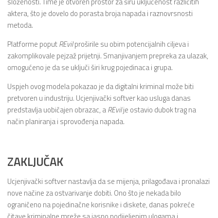
složenosti. Time je otvoren prostor za širu uključenost različitih
aktera, što je dovelo do porasta broja napada i raznovrsnosti
metoda.
Platforme poput
REvil
proširile su obim potencijalnih ciljeva i
zakomplikovale pejzaž prijetnji. Smanjivanjem prepreka za ulazak,
omogućeno je da se uključi širi krug pojedinaca i grupa.
Uspjeh ovog modela pokazao je da digitalni kriminal može biti
pretvoren u industriju. Ucjenjivački softver kao usluga danas
predstavlja uobičajen obrazac, a
REvil
je ostavio dubok trag na
način planiranja i sprovođenja napada.
ZAKLJUČAK
Ucjenjivački softver nastavlja da se mijenja, prilagođava i pronalazi
nove načine za ostvarivanje dobiti. Ono što je nekada bilo
ograničeno na pojedinačne korisnike i diskete, danas pokreće
čitave kriminalne mreže sa jasno podijeljenim ulogama i