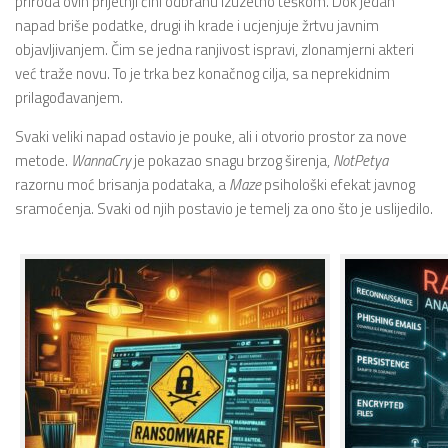
priroda ovih prijetnji čini odbranu izuzetno teškom. Dok jedan
napad briše podatke, drugi ih krade i ucjenjuje žrtvu javnim
objavljivanjem. Čim se jedna ranjivost ispravi, zlonamjerni akteri
već traže novu. To je trka bez konačnog cilja, sa neprekidnim
prilagođavanjem.
Svaki veliki napad ostavio je pouke, ali i otvorio prostor za nove
metode.
WannaCry
je pokazao snagu brzog širenja,
NotPetya
razornu moć brisanja podataka, a
Maze
psihološki efekat javnog
sramoćenja. Svaki od njih postavio je temelj za ono što je uslijedilo.