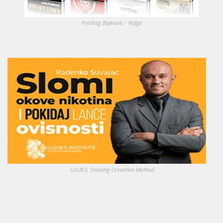
Predrag Bojinovic - Knjige
Li.O.N.S. Smoking Cessation Method