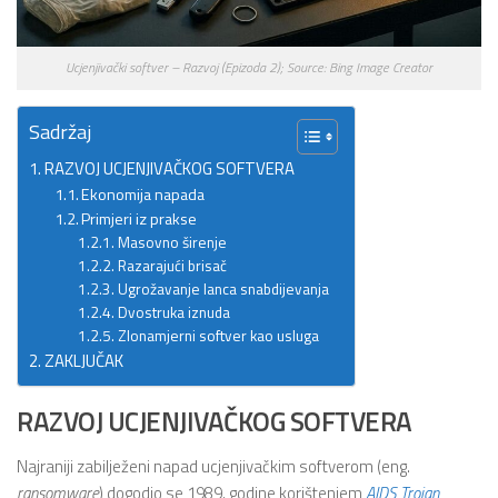
Ucjenjivački softver – Razvoj (Epizoda 2); Source: Bing Image Creator
Sadržaj
RAZVOJ UCJENJIVAČKOG SOFTVERA
Ekonomija napada
Primjeri iz prakse
Masovno širenje
Razarajući brisač
Ugrožavanje lanca snabdijevanja
Dvostruka iznuda
Zlonamjerni softver kao usluga
ZAKLJUČAK
RAZVOJ UCJENJIVAČKOG SOFTVERA
Najraniji zabilježeni napad ucjenjivačkim softverom (eng.
ransomware
) dogodio se 1989. godine korištenjem
AIDS Trojan
,