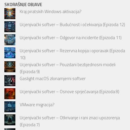
SKORAŠNJE OBJAVE
Kraj piratskih Windows aktivacija?
Ucjenjivački softver – Budućnost i očekivanja (Epizoda 12)
Ucjenjivački softver – Odgovor na incidente (Epizoda 11)
Ucjenjivački softver – Rezervna kopija i oporavak (Epizoda
10)
Ucjenjivački softver – Pouzdani bezbjednosni modeli
(Epizoda 9)
Gaslight macOS zlonamjerni softver
Ucjenjivački softver – Osnove sprječavanja (Epizoda 8)
VMware migracija?
Ucjenjivački softver – Otkrivanje i rani znaci upozorenja
(Epizoda 7)