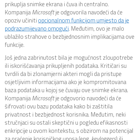
prikuplja snimke ekrana i čuva ih centralno.
Kompanija
Microsoft
je odgovorila navodeći da će
opoziv učiniti
opcionalnom funkcijom umjesto da je
podrazumijevano omogući
. Međutim, ovo je malo
ublažilo strahove o bezbjednosnim implikacijama ove
funkcije.
Još jedna zabrinutost bila je mogućnost zloupotrebe
ili iskorišćavanja prikupljenih podataka. Kritičari su
tvrdili da bi zlonamjerni akteri mogli da pristupe
osjetljivim informacijama ako je kompromitovana
baza podataka u kojoj se čuvaju ove snimke ekrana.
Kompanija
Microsoft
je odgovorio navodeći da će
šifrovati ovu bazu podataka kako bi zaštitila
privatnost i bezbjednost korisnika. Međutim, neki
stručnjaci su ostali skeptični u pogledu efikasnosti
enkripcije u ovom kontekstu, s obzirom na potencijal
za praćenje korisničkog unosa (eng.
keyloggers
) ili