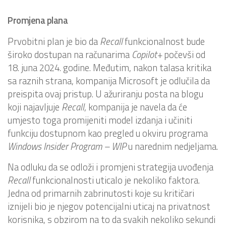
Promjena plana
Prvobitni plan je bio da
Recall
funkcionalnost bude
široko dostupan na računarima
Copilot+
počevši od
18. juna 2024. godine. Međutim, nakon talasa kritika
sa raznih strana, kompanija Microsoft je odlučila da
preispita ovaj pristup. U ažuriranju posta na blogu
koji najavljuje
Recall
, kompanija je navela da će
umjesto toga promijeniti model izdanja i učiniti
funkciju dostupnom kao pregled u okviru programa
Windows Insider Program – WIP
u narednim nedjeljama.
Na odluku da se odloži i promjeni strategija uvođenja
Recall
funkcionalnosti uticalo je nekoliko faktora.
Jedna od primarnih zabrinutosti koje su kritičari
iznijeli bio je njegov potencijalni uticaj na privatnost
korisnika, s obzirom na to da svakih nekoliko sekundi