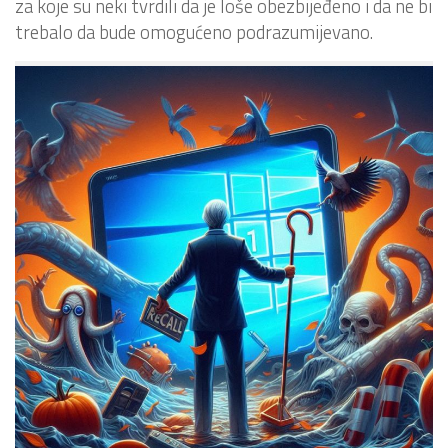
za koje su neki tvrdili da je loše obezbijeđeno i da ne bi
trebalo da bude omogućeno podrazumijevano.