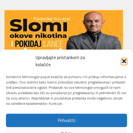
Upravljajte pristankom za
kolačiće
Li.O.N.S. Smoking Cessation Method
Koristimo tehnologije poput kolačića za pohranu i/ili pristup informacijama o
uređaju. Ovo radimo kako bismo poboljšali iskustvo pregledavanja i prikazali
(ne) personalizirane oglase. Pristanak na ove tehnologije omogućit će nam
obradu podataka kao što su ponašanje pri pregledavanju ili jedinstveni ID-ovi
na ovoj stranici. Nepristanak ili povlačenje pristanka može negativno uticati
na određene karakteristike i funkcije.
Prihvatiti
Sajber Info Security © 2026. All Rights Reserved.