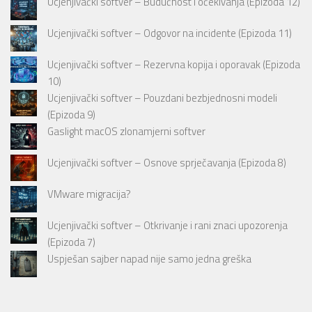
Ucjenjivački softver – Budućnost i očekivanja (Epizoda 12)
Ucjenjivački softver – Odgovor na incidente (Epizoda 11)
Ucjenjivački softver – Rezervna kopija i oporavak (Epizoda
10)
Ucjenjivački softver – Pouzdani bezbjednosni modeli
(Epizoda 9)
Gaslight macOS zlonamjerni softver
Ucjenjivački softver – Osnove sprječavanja (Epizoda 8)
VMware migracija?
Ucjenjivački softver – Otkrivanje i rani znaci upozorenja
(Epizoda 7)
Uspješan sajber napad nije samo jedna greška