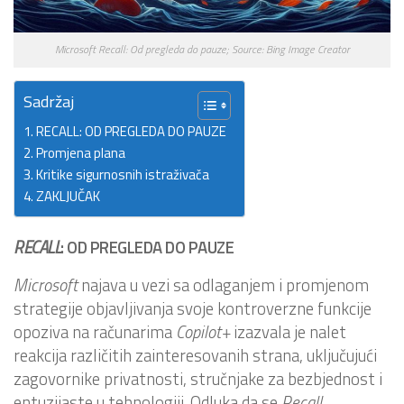
Microsoft Recall: Od pregleda do pauze; Source: Bing Image Creator
Sadržaj
RECALL: OD PREGLEDA DO PAUZE
Promjena plana
Kritike sigurnosnih istraživača
ZAKLJUČAK
RECALL
: OD PREGLEDA DO PAUZE
Microsoft
najava u vezi sa odlaganjem i promjenom
strategije objavljivanja svoje kontroverzne funkcije
opoziva na računarima
Copilot+
izazvala je nalet
reakcija različitih zainteresovanih strana, uključujući
zagovornike privatnosti, stručnjake za bezbjednost i
entuzijaste u tehnologiji. Odluka da se
Recall