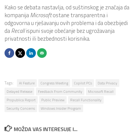
Kako se debata nastavlja, od suštinskog je značaja da
kompanija
Microsoft
ostane transparentna i
odgovorna u rješavanju ovih problema i da obezbijedi
da
Recall
ispuni svoje obećanje bez ugrožavanja
privatnosti ili bezbednosti korisnika.
Tags:
AI Feature
Congress Meeting
Copilot PCs
Data Privacy
Delayed Release
Feedback From Community
Microsoft Recall
Propublica Report
Public Preview
Recall Functionality
Security Concerns
Windows Insider Program
MOŽDA VAS INTERESUJE I...