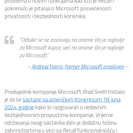
problema u novim funkcijama kao što je
Recall
i
pokrenulo je pitanja o Microsoft posvećenosti
privatnosti i bezbednosti korisnika.
“Odluke se ne zasnivaju na onome što je najbolje
za Microsoft kupce, već na onome što je najbolje
za Microsoft.”
–
Andrew Harris, former Microsoft employee
–
Predsjednik kompanije Microsoft
Brad
Smith
trebalo
je da se
sastane sa američkim Kongresom 18. juna
2024. godine
kako bi razgovarali o nedavnim
bezbjednosnim propustima kompanije. Vrijeme
održavanja ovog sastanka dalo je dodatnu težinu
zabrinutostima u vezi sa
Recall
funkcionalnošću i