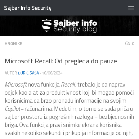
Sajber Info Security
Preskočite na sadržaj
HRONIKE
0
Microsoft Recall: Od pregleda do pauze
AUTOR
ĐURIĆ SAŠA
·
18/06/2024
Microsoft
nova funkcija
Recall
, trebalo je da napravi
odjek kao alat za produktivnost koji bi mogao pomoći
korisnicima da brzo pronađu informacije na svojim
Copilot+
računarima. Međutim, o tome se sada priča u
sajber prostoru iz pogrešnih razloga – bezbjednosnih
briga. Ova funkcija pravi snimke ekrana korisnika
svakih nekoliko sekundi i prikuplja informacije od njih,