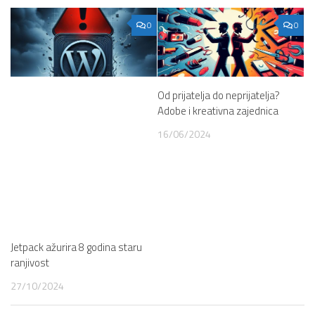
0
0
Od prijatelja do neprijatelja?
Adobe i kreativna zajednica
16/06/2024
Jetpack ažurira 8 godina staru
ranjivost
27/10/2024