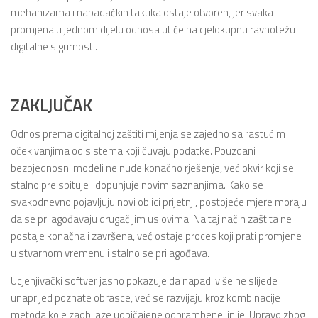
mehanizama i napadačkih taktika ostaje otvoren, jer svaka
promjena u jednom dijelu odnosa utiče na cjelokupnu ravnotežu
digitalne sigurnosti.
ZAKLJUČAK
Odnos prema digitalnoj zaštiti mijenja se zajedno sa rastućim
očekivanjima od sistema koji čuvaju podatke. Pouzdani
bezbjednosni modeli ne nude konačno rješenje, već okvir koji se
stalno preispituje i dopunjuje novim saznanjima. Kako se
svakodnevno pojavljuju novi oblici prijetnji, postojeće mjere moraju
da se prilagođavaju drugačijim uslovima. Na taj način zaštita ne
postaje konačna i završena, već ostaje proces koji prati promjene
u stvarnom vremenu i stalno se prilagođava.
Ucjenjivački softver jasno pokazuje da napadi više ne slijede
unaprijed poznate obrasce, već se razvijaju kroz kombinacije
metoda koje zaobilaze uobičajene odbrambene linije. Upravo zbog