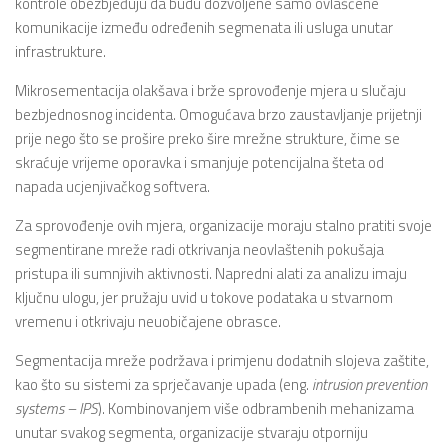
kontrole obezbjeđuju da budu dozvoljene samo ovlašćene
komunikacije između određenih segmenata ili usluga unutar
infrastrukture.
Mikrosementacija olakšava i brže sprovođenje mjera u slučaju
bezbjednosnog incidenta. Omogućava brzo zaustavljanje prijetnji
prije nego što se prošire preko šire mrežne strukture, čime se
skraćuje vrijeme oporavka i smanjuje potencijalna šteta od
napada ucjenjivačkog softvera.
Za sprovođenje ovih mjera, organizacije moraju stalno pratiti svoje
segmentirane mreže radi otkrivanja neovlaštenih pokušaja
pristupa ili sumnjivih aktivnosti. Napredni alati za analizu imaju
ključnu ulogu, jer pružaju uvid u tokove podataka u stvarnom
vremenu i otkrivaju neuobičajene obrasce.
Segmentacija mreže podržava i primjenu dodatnih slojeva zaštite,
kao što su sistemi za sprječavanje upada (eng.
intrusion prevention
systems – IPS
). Kombinovanjem više odbrambenih mehanizama
unutar svakog segmenta, organizacije stvaraju otporniju