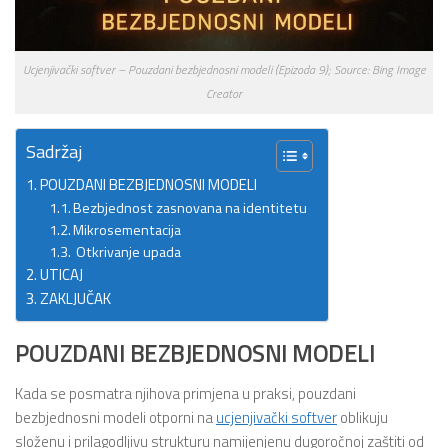
Ucjenjivački softver – Pouzdani bezbjednosni modeli (Epizoda 9); Source: Bing Image
Creator
Sadržaj
POUZDANI BEZBJEDNOSNI MODELI
Bezbjednost zasnovana na identitetu
Mikrosementacija
Otkrivanje upada
UTICAJ
ZAKLJUČAK
POUZDANI BEZBJEDNOSNI MODELI
Kada se posmatra njihova primjena u praksi, pouzdani
bezbjednosni modeli otporni na
ucjenjivački softver
oblikuju
složenu i prilagodljivu strukturu namijenjenu dugoročnoj zaštiti od