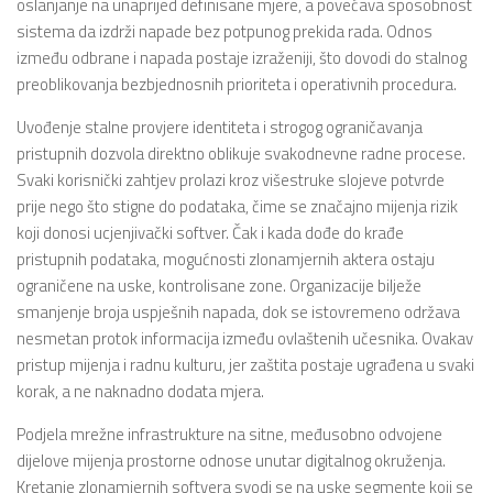
oslanjanje na unaprijed definisane mjere, a povećava sposobnost
sistema da izdrži napade bez potpunog prekida rada. Odnos
između odbrane i napada postaje izraženiji, što dovodi do stalnog
preoblikovanja bezbjednosnih prioriteta i operativnih procedura.
Uvođenje stalne provjere identiteta i strogog ograničavanja
pristupnih dozvola direktno oblikuje svakodnevne radne procese.
Svaki korisnički zahtjev prolazi kroz višestruke slojeve potvrde
prije nego što stigne do podataka, čime se značajno mijenja rizik
koji donosi ucjenjivački softver. Čak i kada dođe do krađe
pristupnih podataka, mogućnosti zlonamjernih aktera ostaju
ograničene na uske, kontrolisane zone. Organizacije bilježe
smanjenje broja uspješnih napada, dok se istovremeno održava
nesmetan protok informacija između ovlaštenih učesnika. Ovakav
pristup mijenja i radnu kulturu, jer zaštita postaje ugrađena u svaki
korak, a ne naknadno dodata mjera.
Podjela mrežne infrastrukture na sitne, međusobno odvojene
dijelove mijenja prostorne odnose unutar digitalnog okruženja.
Kretanje zlonamjernih softvera svodi se na uske segmente koji se