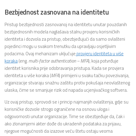
Bezbjednost zasnovana na identitetu
Pristup bezbjednosti zasnovanoj na identitetu unutar pouzdanih
bezbjednosnih modela naglašava stalnu provjeru korisničkih
identiteta i dozvola za pristup, obezbjeđujući da samo ovlašteni
pojedinci mogu u svakom trenutku da upravljaju osjetljivim
podacima. Ovaj mehanizam uključuje
provjeru identiteta u više
koraka
(eng.
multi-factor authentication – MFA
), koja potvrđuje
identitet korisnika prije odobravanja pristupa. Kada se provjera
identiteta u više koraka (
MFA
) primijeni u svaku tačku povezivanja,
organizacije stvaraju snažnu zaštitu protiv pokušaja neovlaštenog
ulaska, čime se smanjuje rizik od napada ucjenjivačkog softvera.
Uz ovaj pristup, sprovodi se i princip najmanjih ovlaštenja, gdje su
korisničke dozvole strogo ograničene na osnovu uloga i
odgovornosti unutar organizacije. Time se obezbjeđuje da, čak i
ako zlonamjerni akter dođe do ukradenih podataka za prijavu,
njegove mogućnosti da izazove veću štetu ostaju veoma