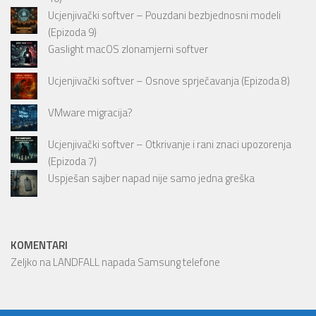
Ucjenjivački softver – Pouzdani bezbjednosni modeli
(Epizoda 9)
Gaslight macOS zlonamjerni softver
Ucjenjivački softver – Osnove sprječavanja (Epizoda 8)
VMware migracija?
Ucjenjivački softver – Otkrivanje i rani znaci upozorenja
(Epizoda 7)
Uspješan sajber napad nije samo jedna greška
KOMENTARI
Zeljko
na
LANDFALL napada Samsung telefone