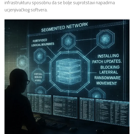
infrastrukturu sposobnu da se bolje suprotstavi napadima
ucjenjivačkog softvera.