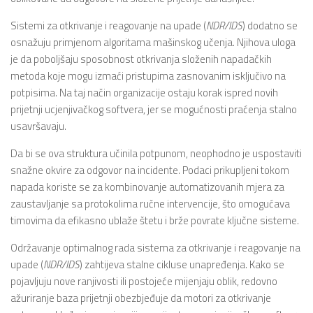
Sistemi za otkrivanje i reagovanje na upade (
NDR/IDS
) dodatno se
osnažuju primjenom algoritama mašinskog učenja. Njihova uloga
je da poboljšaju sposobnost otkrivanja složenih napadačkih
metoda koje mogu izmaći pristupima zasnovanim isključivo na
potpisima. Na taj način organizacije ostaju korak ispred novih
prijetnji ucjenjivačkog softvera, jer se mogućnosti praćenja stalno
usavršavaju.
Da bi se ova struktura učinila potpunom, neophodno je uspostaviti
snažne okvire za odgovor na incidente. Podaci prikupljeni tokom
napada koriste se za kombinovanje automatizovanih mjera za
zaustavljanje sa protokolima ručne intervencije, što omogućava
timovima da efikasno ublaže štetu i brže povrate ključne sisteme.
Održavanje optimalnog rada sistema za otkrivanje i reagovanje na
upade (
NDR/IDS
) zahtijeva stalne cikluse unapređenja. Kako se
pojavljuju nove ranjivosti ili postojeće mijenjaju oblik, redovno
ažuriranje baza prijetnji obezbjeđuje da motori za otkrivanje