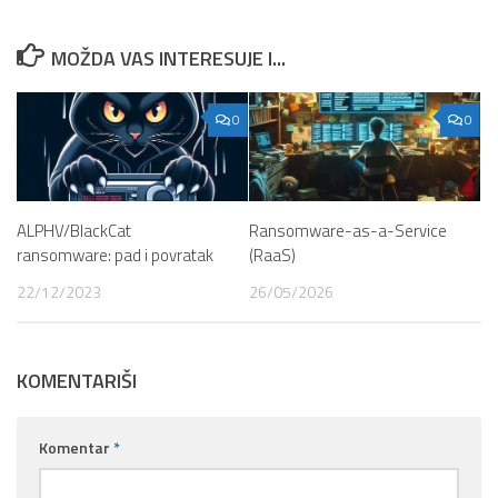
MOŽDA VAS INTERESUJE I...
0
0
ALPHV/BlackCat
Ransomware-as-a-Service
ransomware: pad i povratak
(RaaS)
22/12/2023
26/05/2026
KOMENTARIŠI
Komentar
*