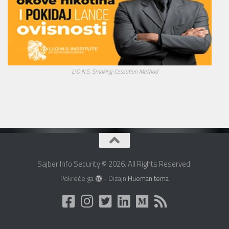
Li.O.N.S. Smoking Cessation Method
Sajber Info Security © 2026. All Rights Reserved.
Pokreće ga
- Dizajn
Hueman tema