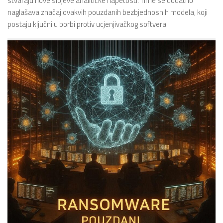
stvaraju nove slojeve analitičke napetosti. Time se dodatno
naglašava značaj ovakvih pouzdanih bezbjednosnih modela, koji
postaju ključni u borbi protiv ucjenjivačkog softvera.