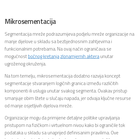
Mikrosementacija
Segmentacija mreže podrazumijeva podjelu mreže organizacije na
manje dijelove u skladu sa bezbjednosnim zahtjevima i
funkcionalnim potrebama. Na ovaj način ograničava se
mogućnost
bočnog kretanja
zlonamjernih aktera
unutar
ugroženog okruženja.
Na tom temelju, mikrosementacija dodatno razvija koncept
segmentacije stvaranjem logičnih granica između različitih
komponenti ili usluga unutar svakog segmenta. Ovakav pristup
smanjuje obim štete u slučaju napada, jer odvaja ključne resurse
od manje osjetljivih dijelova mreže.
Organizacije mogu da primijene detaljne politike upravljanja
pristupom na fizičkom i virtuelnom nivou kako bi ograničile tok
podataka u skladu sa unaprijed definisanim pravilima. Ove