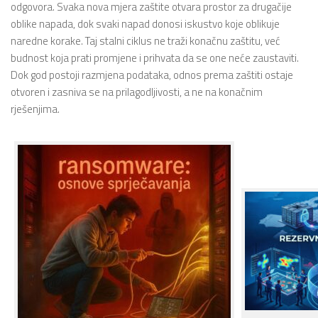
odgovora. Svaka nova mjera zaštite otvara prostor za drugačije
oblike napada, dok svaki napad donosi iskustvo koje oblikuje
naredne korake. Taj stalni ciklus ne traži konačnu zaštitu, već
budnost koja prati promjene i prihvata da se one neće zaustaviti.
Dok god postoji razmjena podataka, odnos prema zaštiti ostaje
otvoren i zasniva se na prilagodljivosti, a ne na konačnim
rješenjima.