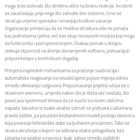
mogu brzo izolovati, što direktno utiče na brzinu reakcije. Incidenti
se zaustavljaju prije nego što zahvate šire sisteme, čime se
skraćuje vrijeme oporavka i smanjuju troškovi sanacije.
Organizacije primjećuju da se mrežna struktura više ne ponaša
kao jedinstvena cjelina, već kao skup nezavisnih modula koji mogu
da funkcionišu i pod opterećenjem. Ovakav pomak u dizajnu
oblikuje otpornost na širenje zlonamjernih softvera, pretvarajući
potpuni kolaps u kontrolisani događaj.
Primjena naprednih mehanizama za praćenje saobraćaja i
automatsko reagovanje na neuobičajene pojave mijenja odnos
između otkrivanja i odgovora. Prepoznavanje prijetnji odvija se u
stvarnom vremenu, umjesto nakon što je šteta već nastala, što
povećava spremnost timova da se suoče sa novim oblicima
napada. Iskustvo iz svake analize odmah se pretvara u ažurirana
pravila zaštite, pa pouzdani bezbjednosni modeli postaju okosnica
koja povezuje tehnološke alate sa ljudskom procjenom. Tako se
stvara okruženje u kojem se odbrana stalno prilagođava, bez
čekanja na spoljne smjernice. Ipak, odnos između zaštitnih