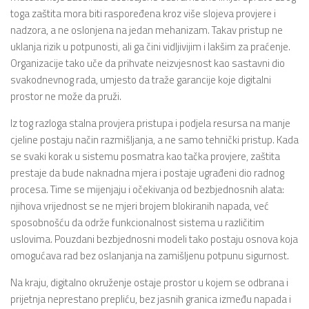
toga zaštita mora biti raspoređena kroz više slojeva provjere i
nadzora, a ne oslonjena na jedan mehanizam. Takav pristup ne
uklanja rizik u potpunosti, ali ga čini vidljivijim i lakšim za praćenje.
Organizacije tako uče da prihvate neizvjesnost kao sastavni dio
svakodnevnog rada, umjesto da traže garancije koje digitalni
prostor ne može da pruži.
Iz tog razloga stalna provjera pristupa i podjela resursa na manje
cjeline postaju način razmišljanja, a ne samo tehnički pristup. Kada
se svaki korak u sistemu posmatra kao tačka provjere, zaštita
prestaje da bude naknadna mjera i postaje ugrađeni dio radnog
procesa. Time se mijenjaju i očekivanja od bezbjednosnih alata:
njihova vrijednost se ne mjeri brojem blokiranih napada, već
sposobnošću da održe funkcionalnost sistema u različitim
uslovima. Pouzdani bezbjednosni modeli tako postaju osnova koja
omogućava rad bez oslanjanja na zamišljenu potpunu sigurnost.
Na kraju, digitalno okruženje ostaje prostor u kojem se odbrana i
prijetnja neprestano prepliću, bez jasnih granica između napada i