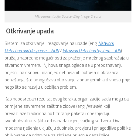
Mikrosementacija; Source: Bing Image Creator
Otkrivanje upada
Sistemi za otkrivanje i reagovanje na upade (eng.
Network
Detection and Response – NDR
/
Intrusion Detection System – IDS
)
pružaju napredne mogućnosti za praćenje mrežnog saobraćaja u
stvarnom vremenu. Njihova snaga ogleda se u prepoznavanju
prijetnji na osnovu unaprijed definisanih potpisa ili obrazaca
ponašanja, što omogućava otkrivanje zlonamjernih aktivnosti prije
nego što se razviju u ozbiljan problem.
Kao neposredan rezultat ovog koraka, organizacije sada mogu da
primijene savremene zaštitne zidove (eng.
firewalls
) koji
prevazilaze tradicionalno filtriranje paketa i obezbjeđuju
sveobuhvatnu zaštitu od napada ucjenjivačkog softvera. Ova
moderna rješenja uključuju dubinsku provjeru i prilagodljive politike
oblikovane da odgovore na složene prijetnje današnjice.