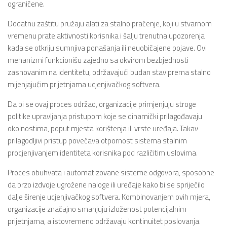
ograničene.
Dodatnu zaštitu pružaju alati za stalno praćenje, koji u stvarnom
vremenu prate aktivnosti korisnika i šalju trenutna upozorenja
kada se otkriju sumnjiva ponašanja ili neuobičajene pojave. Ovi
mehanizmi funkcionišu zajedno sa okvirom bezbjednosti
zasnovanim na identitetu, održavajući budan stav prema stalno
mijenjajućim prijetnjama ucjenjivačkog softvera.
Da bi se ovaj proces održao, organizacije primjenjuju stroge
politike upravljanja pristupom koje se dinamički prilagođavaju
okolnostima, poput mjesta korištenja ili vrste uređaja. Takav
prilagodljivi pristup povećava otpornost sistema stalnim
procjenjivanjem identiteta korisnika pod različitim uslovima.
Proces obuhvata i automatizovane sisteme odgovora, sposobne
da brzo izdvoje ugrožene naloge ili uređaje kako bi se spriječilo
dalje širenje ucjenjivačkog softvera. Kombinovanjem ovih mjera,
organizacije značajno smanjuju izloženost potencijalnim
prijetnjama, a istovremeno održavaju kontinuitet poslovanja.