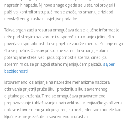
naprednih napada. Njihova snaga ogleda se u stalnoj provjeri i
pažljivoj kontroli pristupa, čime se značajno smanjuje rizik od
neovlaštenog ulaska u osjetljive podatke.
Takva organizacija resursa omogućava da se ključne informacije
drže pod strogim nadzorom i raspoređuju u manje cjeline, što
povećava sposobnost da se prijetnje zadrže i neutrališu prije nego
što se prošire. Ovakav pristup ne samo da smanjuje obim
potencijalne štete, već i jača otpornost sistema, čineći ga
spremnim da se prilagodi stalno mijenjajućem pejzažu
sajber
bezbjednosti
.
Istovremeno, oslanjanje na napredne mehanizme nadzora i
otkrivanja prijetnji pruža širu i precizniju sliku savremenog
digitalnog okruženja. Time se omogućava pravovremeno
prepoznavanje i ublažavanje novih vektora ucjenjivačkog softvera,
dok se istovremeno gradi povjerenje u bezbjednosne modele kao
ključne temelje zaštite u savremenom društvu.