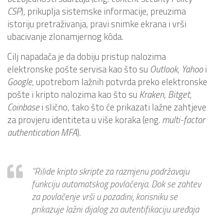
CSP
), prikuplja sistemske informacije, preuzima
istoriju pretraživanja, pravi snimke ekrana i vrši
ubacivanje zlonamjernog kôda.
Cilj napadača je da dobiju pristup nalozima
elektronske pošte servisa kao što su
Outlook
,
Yahoo
i
Google
, upotrebom lažnih potvrda preko elektronske
pošte i kripto nalozima kao što su
Kraken
,
Bitget
,
Coinbase
i slično, tako što će prikazati lažne zahtjeve
za provjeru identiteta u više koraka (eng.
multi-factor
authentication MFA
).
“
Rilide kripto skripte za razmjenu podržavaju
funkciju automatskog povlačenja. Dok se zahtev
za povlačenje vrši u pozadini, korisniku se
prikazuje lažni dijalog za autentifikaciju uređaja