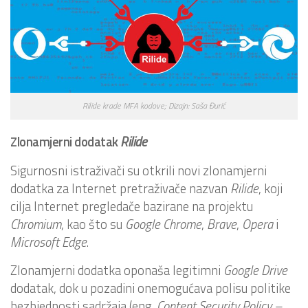
Rilide krade MFA kodove; Dizajn: Saša Đurić
Zlonamjerni dodatak
Rilide
Sigurnosni istraživači su otkrili novi zlonamjerni
dodatka za Internet pretraživače nazvan
Rilide
, koji
cilja Internet pregledače bazirane na projektu
Chromium
, kao što su
Google
Chrome
,
Brave
,
Opera
i
Microsoft
Edge
.
Zlonamjerni dodatka oponaša legitimni
Google
Drive
dodatak, dok u pozadini onemogućava polisu politike
bezbjednosti sadržaja (eng.
Content Security Policy –