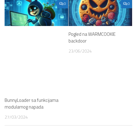
0
0
Pogled na WARMCOOKIE
backdoor
23/06/2024
BunnyLoader sa funkcijama
modularnog napada
27/03/2024