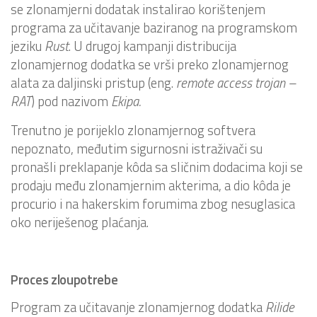
se zlonamjerni dodatak instalirao korištenjem
programa za učitavanje baziranog na programskom
jeziku
Rust
. U drugoj kampanji distribucija
zlonamjernog dodatka se vrši preko zlonamjernog
alata za daljinski pristup (eng.
remote access trojan –
RAT
) pod nazivom
Ekipa.
Trenutno je porijeklo zlonamjernog softvera
nepoznato, međutim sigurnosni istraživači su
pronašli preklapanje kôda sa sličnim dodacima koji se
prodaju među zlonamjernim akterima, a dio kôda je
procurio i na hakerskim forumima zbog nesuglasica
oko neriješenog plaćanja.
Proces zloupotrebe
Program za učitavanje zlonamjernog dodatka
Rilide