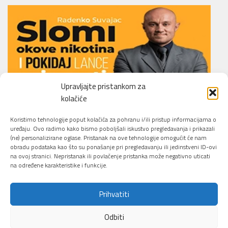
Upravljajte pristankom za
kolačiće
Li.O.N.S. Smoking Cessation Method
Koristimo tehnologije poput kolačića za pohranu i/ili pristup informacijama o
uređaju. Ovo radimo kako bismo poboljšali iskustvo pregledavanja i prikazali
(ne) personalizirane oglase. Pristanak na ove tehnologije omogućit će nam
obradu podataka kao što su ponašanje pri pregledavanju ili jedinstveni ID-ovi
na ovoj stranici. Nepristanak ili povlačenje pristanka može negativno uticati
na određene karakteristike i funkcije.
Prihvatiti
Sajber Info Security © 2026. All Rights Reserved.
Odbiti
Pokreće ga
- Dizajn
Hueman tema