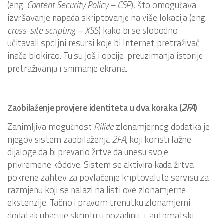
(eng.
Content Security Policy – CSP
), što omogućava
izvršavanje napada skriptovanje na više lokacija (eng.
cross-site scripting – XSS
) kako bi se slobodno
učitavali spoljni resursi koje bi Internet pretraživač
inače blokirao. Tu su još i opcije preuzimanja istorije
pretraživanja i snimanje ekrana.
Zaobilaženje provjere identiteta u dva koraka (
2FA
)
Zanimljiva mogućnost
Rilide
zlonamjernog dodatka je
njegov sistem zaobilaženja
2FA
, koji koristi lažne
dijaloge da bi prevario žrtve da unesu svoje
privremene kôdove. Sistem se aktivira kada žrtva
pokrene zahtev za povlačenje kriptovalute servisu za
razmjenu koji se nalazi na listi ove zlonamjerne
ekstenzije. Tačno i pravom trenutku zlonamjerni
dodatak ubacuje skriptu u pozadinu i automatski