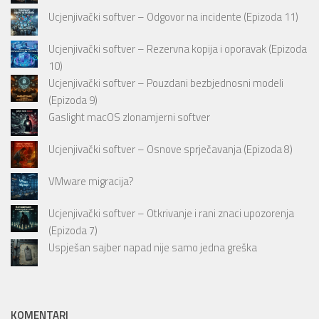
Ucjenjivački softver – Odgovor na incidente (Epizoda 11)
Ucjenjivački softver – Rezervna kopija i oporavak (Epizoda
10)
Ucjenjivački softver – Pouzdani bezbjednosni modeli
(Epizoda 9)
Gaslight macOS zlonamjerni softver
Ucjenjivački softver – Osnove sprječavanja (Epizoda 8)
VMware migracija?
Ucjenjivački softver – Otkrivanje i rani znaci upozorenja
(Epizoda 7)
Uspješan sajber napad nije samo jedna greška
KOMENTARI