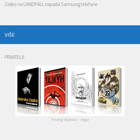
Zeljko
na
LANDFALL napada Samsung telefone
VIŠE
PRIJATELJI:
Predrag Bojinovic - Knjige