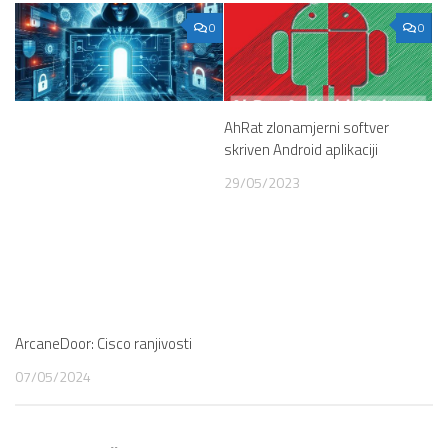
0
0
AhRat zlonamjerni softver
skriven Android aplikaciji
29/05/2023
ArcaneDoor: Cisco ranjivosti
07/05/2024