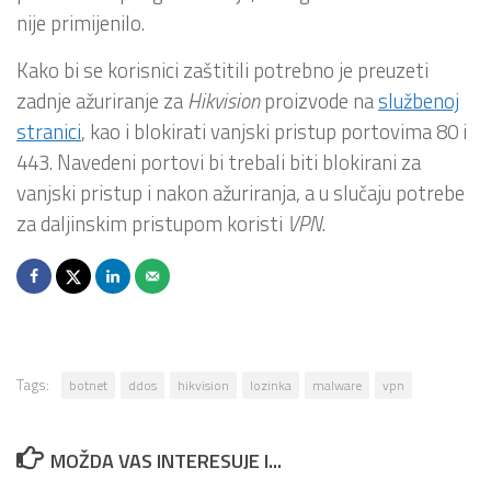
nije primijenilo.
Kako bi se korisnici zaštitili potrebno je preuzeti
zadnje ažuriranje za
Hikvision
proizvode na
službenoj
stranici
, kao i blokirati vanjski pristup portovima 80 i
443. Navedeni portovi bi trebali biti blokirani za
vanjski pristup i nakon ažuriranja, a u slučaju potrebe
za daljinskim pristupom koristi
VPN
.
Tags:
botnet
ddos
hikvision
lozinka
malware
vpn
MOŽDA VAS INTERESUJE I...