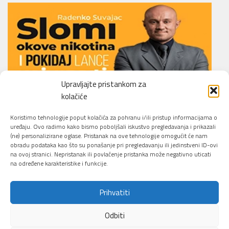
Upravljajte pristankom za
kolačiće
Li.O.N.S. Smoking Cessation Method
Koristimo tehnologije poput kolačića za pohranu i/ili pristup informacijama o
uređaju. Ovo radimo kako bismo poboljšali iskustvo pregledavanja i prikazali
(ne) personalizirane oglase. Pristanak na ove tehnologije omogućit će nam
obradu podataka kao što su ponašanje pri pregledavanju ili jedinstveni ID-ovi
na ovoj stranici. Nepristanak ili povlačenje pristanka može negativno uticati
na određene karakteristike i funkcije.
Prihvatiti
Sajber Info Security © 2026. All Rights Reserved.
Odbiti
Pokreće ga
- Dizajn
Hueman tema