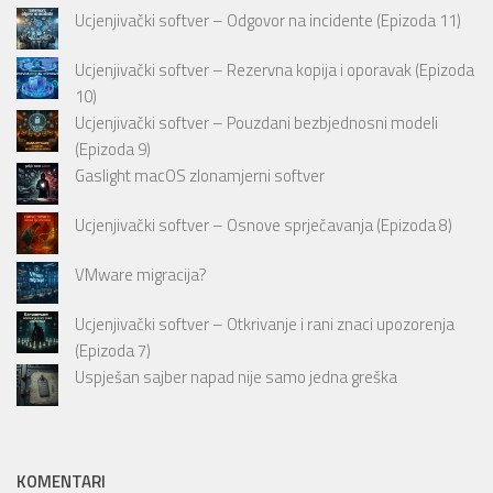
Ucjenjivački softver – Odgovor na incidente (Epizoda 11)
Ucjenjivački softver – Rezervna kopija i oporavak (Epizoda
10)
Ucjenjivački softver – Pouzdani bezbjednosni modeli
(Epizoda 9)
Gaslight macOS zlonamjerni softver
Ucjenjivački softver – Osnove sprječavanja (Epizoda 8)
VMware migracija?
Ucjenjivački softver – Otkrivanje i rani znaci upozorenja
(Epizoda 7)
Uspješan sajber napad nije samo jedna greška
KOMENTARI