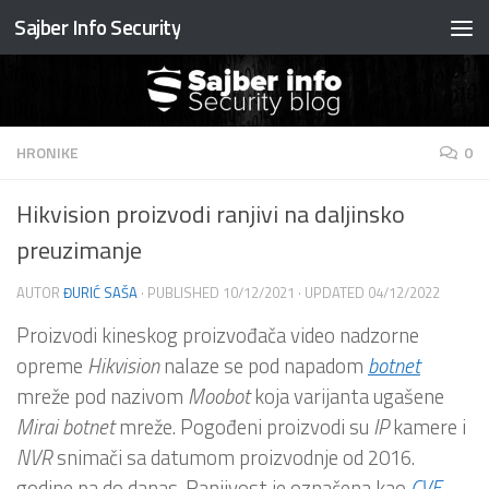
Sajber Info Security
Preskočite na sadržaj
HRONIKE
0
Hikvision proizvodi ranjivi na daljinsko
preuzimanje
AUTOR
ĐURIĆ SAŠA
· PUBLISHED
10/12/2021
· UPDATED
04/12/2022
Proizvodi kineskog proizvođača video nadzorne
opreme
Hikvision
nalaze se pod napadom
botnet
mreže pod nazivom
Moobot
koja varijanta ugašene
Mirai botnet
mreže. Pogođeni proizvodi su
IP
kamere i
NVR
snimači sa datumom proizvodnje od 2016.
godine pa do danas. Ranjivost je označena kao
CVE-