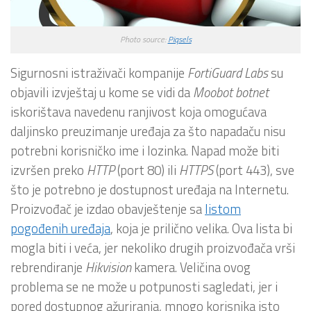
Photo source:
Piqsels
Sigurnosni istraživači kompanije
FortiGuard Labs
su
objavili izvještaj u kome se vidi da
Moobot botnet
iskorištava navedenu ranjivost koja omogućava
daljinsko preuzimanje uređaja za što napadaču nisu
potrebni korisničko ime i lozinka. Napad može biti
izvršen preko
HTTP
(port 80) ili
HTTPS
(port 443), sve
što je potrebno je dostupnost uređaja na Internetu.
Proizvođač je izdao obavještenje sa
listom
pogođenih uređaja
, koja je prilično velika. Ova lista bi
mogla biti i veća, jer nekoliko drugih proizvođača vrši
rebrendiranje
Hikvision
kamera. Veličina ovog
problema se ne može u potpunosti sagledati, jer i
pored dostupnog ažuriranja, mnogo korisnika isto