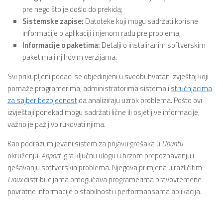
pre nego što je došlo do prekida;
Sistemske zapise:
Datoteke koji mogu sadržati korisne
informacije o aplikaciji i njenom radu pre problema;
Informacije o paketima:
Detalji o instaliranim softverskim
paketima i njihovim verzijama.
Svi prikupljeni podaci se objedinjeni u sveobuhvatan izvještaj koji
pomaže programerima, administratorima sistema i
stručnjacima
za sajber bezbjednost
da analiziraju uzrok problema. Pošto ovi
izvještaji ponekad mogu sadržati lične ili osjetljive informacije,
važno je pažljivo rukovati njima.
Kao podrazumijevani sistem za prijavu grešaka u
Ubuntu
okruženju,
Apport
igra ključnu ulogu u brzom prepoznavanju i
rješavanju softverskih problema. Njegova primjena u različitim
Linux
distribucijama omogućava programerima pravovremene
povratne informacije o stabilnosti i performansama aplikacija.