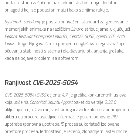
podaci ostanu zaštićeni. Ipak, administratori mogu dodatno
prilagoditi koji se podaci snimaju i kako se njima rukuje.
Systemd
–
coredump
je postao prihvaćeni standard za generisanje
memorijskih snimaka na različitim
Linux
distribucijama, uključujući
Fedora
,
Red Hat Enterprise Linux
8+
,
CentOS
,
SUSE
,
openSUSE
,
Arch
Linux
i druge. Njegova široka primjena naglašava njegov značaj u
očuvanju stabilnosti sistema i olakšavanju otklanjanja grešaka
kada se pojave problemi sa softverom.
Ranjivost
CVE-2025-5054
CVE-2025-5054
(
CVSS
ocjena:
4.7
) je greška konkurentnih uslova
koja utiče na
Canonical
Ubuntu Apport
paket do verzije
2.32.0
uključujući i nju. Ova ranjivost omogućava lokalnom zlonamjernom
akteru da procure osjetljive informacije putem ponovne
PID
upotrebe (ponovna upotreba
ID
procesa), koristeći izolovane
prostore procesa. Jednostavnije rečeno, zlonamjerni akter može