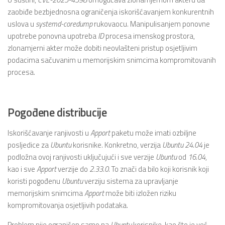
zaobiđe bezbjednosna ograničenja iskorišćavanjem konkurentnih
uslova u
systemd-coredump
rukovaocu. Manipulisanjem ponovne
upotrebe ponovna upotreba
ID
procesa imenskog prostora,
zlonamjerni akter može dobiti neovlašteni pristup osjetljivim
podacima sačuvanim u memorijskim snimcima kompromitovanih
procesa.
Pogođene distribucije
Iskorišćavanje ranjivosti u
Apport
paketu može imati ozbiljne
posljedice za
Ubuntu
korisnike. Konkretno, verzija
Ubuntu
24.04
je
podložna ovoj ranjivosti uključujući i sve verzije
Ubuntu
od
16.04
,
kao i sve
Apport
verzije do
2.33.0
. To znači da bilo koji korisnik koji
koristi pogođenu
Ubuntu
verziju sistema za upravljanje
memorijskim snimcima
Apport
može biti izložen riziku
kompromitovanja osjetljivih podataka.
Problem nije ograničen samo na
Ubuntu
korisnike, kao što je već