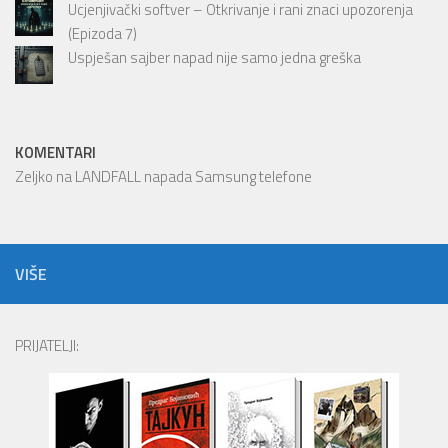
Ucjenjivački softver – Otkrivanje i rani znaci upozorenja
(Epizoda 7)
Uspješan sajber napad nije samo jedna greška
KOMENTARI
Zeljko
na
LANDFALL napada Samsung telefone
VIŠE
PRIJATELJI: