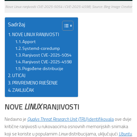
Nove Linux ranjivosti: CVE-2025-5054 i CVE-2025-4598; Source: Bing Image Creator
Sadržaj
NOVE LINUX RANJIVOSTI
Apport
Systemd-coredump
Ranjivost CVE-2025-5054
Ranjivost CVE-2025-4598
Pogođene distribucije
UTICAJ
PRIVREMENO RIJEŠENJE
ZAKLJUČAK
NOVE
LINUX
RANJIVOSTI
Nedavno je
Qualys Threat Research Unit (TRU)
identifikovala
ove dvije
kritične ranjivosti u rukovaocima osnovnih memorijskih snimaka
koji se koriste u popularnim
Linux
distribucijama, uključujući
Ubuntu
,