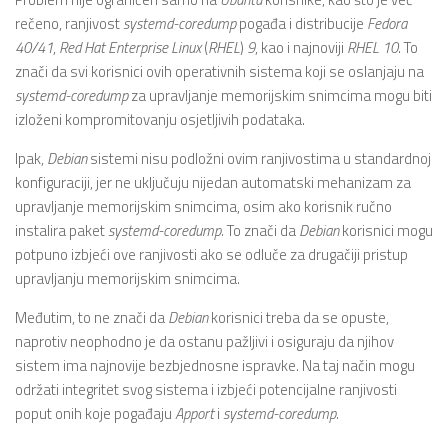
rečeno, ranjivost
systemd-coredump
pogađa i distribucije
Fedora
40/41
,
Red Hat Enterprise Linux
(
RHEL
)
9
, kao i najnoviji
RHEL
10
. To
znači da svi korisnici ovih operativnih sistema koji se oslanjaju na
systemd-coredump
za upravljanje memorijskim snimcima mogu biti
izloženi kompromitovanju osjetljivih podataka.
Ipak,
Debian
sistemi nisu podložni ovim ranjivostima u standardnoj
konfiguraciji, jer ne uključuju nijedan automatski mehanizam za
upravljanje memorijskim snimcima, osim ako korisnik ručno
instalira paket
systemd-coredump
. To znači da
Debian
korisnici mogu
potpuno izbjeći ove ranjivosti ako se odluče za drugačiji pristup
upravljanju memorijskim snimcima.
Međutim, to ne znači da
Debian
korisnici treba da se opuste,
naprotiv neophodno je da ostanu pažljivi i osiguraju da njihov
sistem ima najnovije bezbjednosne ispravke. Na taj način mogu
održati integritet svog sistema i izbjeći potencijalne ranjivosti
poput onih koje pogađaju
Apport
i
systemd-coredump
.