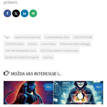
problemi.
Tags:
Apport Vulnerability
Confidentiality Risk
CVE20254598
CVE20255054
Fedora
Linux Flaws
Password Hash Leakage
Red Hat Enterprise Linux
SUID Executable Compromise
SystemdCoredump Exploit
Ubuntu
MOŽDA VAS INTERESUJE I...
0
0