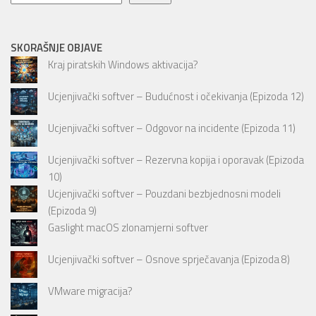
SKORAŠNJE OBJAVE
Kraj piratskih Windows aktivacija?
Ucjenjivački softver – Budućnost i očekivanja (Epizoda 12)
Ucjenjivački softver – Odgovor na incidente (Epizoda 11)
Ucjenjivački softver – Rezervna kopija i oporavak (Epizoda
10)
Ucjenjivački softver – Pouzdani bezbjednosni modeli
(Epizoda 9)
Gaslight macOS zlonamjerni softver
Ucjenjivački softver – Osnove sprječavanja (Epizoda 8)
VMware migracija?