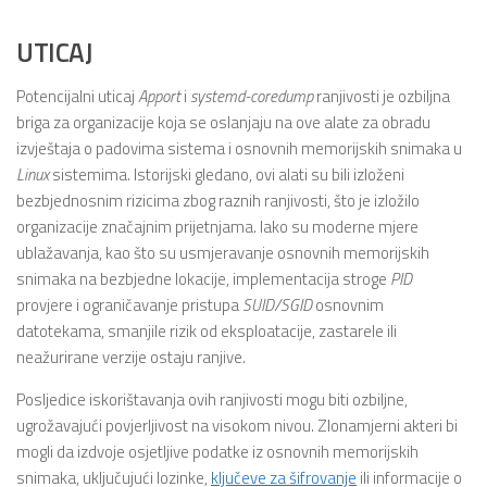
UTICAJ
Potencijalni uticaj
Apport
i
systemd-coredump
ranjivosti je ozbiljna
briga za organizacije koja se oslanjaju na ove alate za obradu
izvještaja o padovima sistema i osnovnih memorijskih snimaka u
Linux
sistemima. Istorijski gledano, ovi alati su bili izloženi
bezbjednosnim rizicima zbog raznih ranjivosti, što je izložilo
organizacije značajnim prijetnjama. Iako su moderne mjere
ublažavanja, kao što su usmjeravanje osnovnih memorijskih
snimaka na bezbjedne lokacije, implementacija stroge
PID
provjere i ograničavanje pristupa
SUID/SGID
osnovnim
datotekama, smanjile rizik od eksploatacije, zastarele ili
neažurirane verzije ostaju ranjive.
Posljedice iskorištavanja ovih ranjivosti mogu biti ozbiljne,
ugrožavajući povjerljivost na visokom nivou. Zlonamjerni akteri bi
mogli da izdvoje osjetljive podatke iz osnovnih memorijskih
snimaka, uključujući lozinke,
ključeve za šifrovanje
ili informacije o