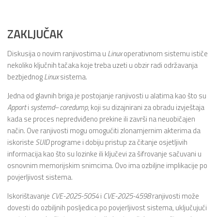
ZAKLJUČAK
Diskusija o novim ranjivostima u
Linux
operativnom sistemu ističe
nekoliko ključnih tačaka koje treba uzeti u obzir radi održavanja
bezbjednog
Linux
sistema.
Jedna od glavnih briga je postojanje ranjivosti u alatima kao što su
Apport
i
systemd
–
coredump
, koji su dizajnirani za obradu izvještaja
kada se proces nepredviđeno prekine ili završi na neuobičajen
način. Ove ranjivosti mogu omogućiti zlonamjernim akterima da
iskoriste
SUID
programe i dobiju pristup za čitanje osjetljivih
informacija kao što su lozinke ili ključevi za šifrovanje sačuvani u
osnovnim memorijskim snimcima. Ovo ima ozbiljne implikacije po
povjerljivost sistema.
Iskorištavanje
CVE-2025-5054
i
CVE-2025-4598
ranjivosti može
dovesti do ozbiljnih posljedica po povjerljivost sistema, uključujući