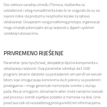
Ovo zahteva saradnju između
IT
timova, službenika za
usklađenost i višeg menadžmenta kako bi se osiguralo da su svi
svjesni rizika i da preduzmu neophodne korake za njihovo
ublažavanje. Usvajanjem ovog proaktivnog pristupa, organizacije
mogu smanjiti potencijalni uticaj ranjivosti u
Apport
i
systemd-
coredump
rukovaocima.
PRIVREMENO RIJEŠENJE
Parametar
/proc/sys/fs/suid_dumpable
je ključna komponenta u
ublažavanju ranjivosti. Ovaj parametar određuje da li
SUID
programi, binarne datoteke sa postavljenim
set-user-ID-on-execute
bitom, koje omogućavaju korisnicima da ih pokreću sa povišenim
privilegijama—mogu generisati memorijske snimke u slučaju
pada. Ako je omogućen, zlonamjerni akter može namjerno izazvati
pad procesa i snimiti osjetljive podatke iz memorije na disk, čime
povećava rizik od neovlaštenog pristupa kritičnim informacijama.