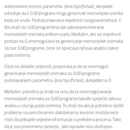
Jednostavno rečeno, parametar
/proc/sys/fs/suid_dumpable
određuje da li
SUID
programi mogu generisati memorijske snimke
kada se sruše. Podrazumijevana vrijednost ovog parametra je
1
,
što znači da
SUID
programima nije zabranjeno kreiranje
memorijskih snimaka prilikom pada. Međutim, ako se vrijednost
postavi na
0
, onemogućava se generisanje memorijskih snimaka
za sve
SUID
programe, čime se sprečava njihova analiza nakon
pada sistema.
Da bi se ublažile ranjivosti, preporuka je da se onemogući
generisanje memorijskih snimaka za
SUID
programe
podešavanjem parametra
/proc/sys/fs/suid_dumpable
na
0
.
Međutim, potrebno je imati na umu da će onemogućavanje
memorijskih snimaka za
SUID
programe takođe spriječiti njihovu
analizu u slučaju pada sistema. To znači da ako je potrebno riješiti
probleme sa ovim binarnim datotekama, korisnici možda neće
moći da prikupite vrijedne informacije o prekidima procesa. Tako
da je ovo privremeno riješenje , ako ispravke nisu dostupne.