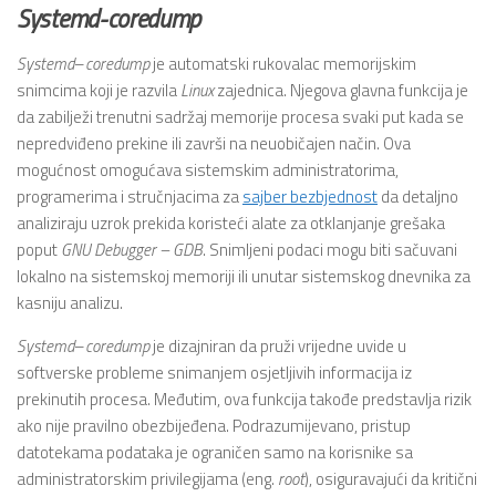
Systemd-coredump
Systemd
–
coredump
je automatski rukovalac memorijskim
snimcima koji je razvila
Linux
zajednica. Njegova glavna funkcija je
da zabilježi trenutni sadržaj memorije procesa svaki put kada se
nepredviđeno prekine ili završi na neuobičajen način. Ova
mogućnost omogućava sistemskim administratorima,
programerima i stručnjacima za
sajber bezbjednost
da detaljno
analiziraju uzrok prekida koristeći alate za otklanjanje grešaka
poput
GNU Debugger –
GDB
. Snimljeni podaci mogu biti sačuvani
lokalno na sistemskoj memoriji ili unutar sistemskog dnevnika za
kasniju analizu.
Systemd
–
coredump
je dizajniran da pruži vrijedne uvide u
softverske probleme snimanjem osjetljivih informacija iz
prekinutih procesa. Međutim, ova funkcija takođe predstavlja rizik
ako nije pravilno obezbijeđena. Podrazumijevano, pristup
datotekama podataka je ograničen samo na korisnike sa
administratorskim privilegijama (eng.
root
), osiguravajući da kritični