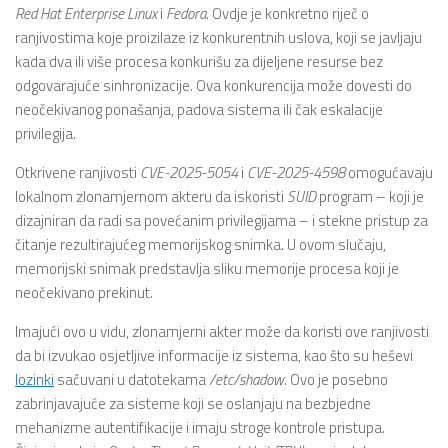
Red
Hat
Enterprise
Linux
i
Fedora
. Ovdje je konkretno riječ o
ranjivostima koje proizilaze iz konkurentnih uslova, koji se javljaju
kada dva ili više procesa konkurišu za dijeljene resurse bez
odgovarajuće sinhronizacije. Ova konkurencija može dovesti do
neočekivanog ponašanja, padova sistema ili čak eskalacije
privilegija.
Otkrivene ranjivosti
CVE-2025-5054
i
CVE-2025-4598
omogućavaju
lokalnom zlonamjernom akteru da iskoristi
SUID
program – koji je
dizajniran da radi sa povećanim privilegijama – i stekne pristup za
čitanje rezultirajućeg memorijskog snimka. U ovom slučaju,
memorijski snimak predstavlja sliku memorije procesa koji je
neočekivano prekinut.
Imajući ovo u vidu, zlonamjerni akter može da koristi ove ranjivosti
da bi izvukao osjetljive informacije iz sistema, kao što su heševi
lozinki
sačuvani u datotekama
/etc/shadow
. Ovo je posebno
zabrinjavajuće za sisteme koji se oslanjaju na bezbjedne
mehanizme autentifikacije i imaju stroge kontrole pristupa.