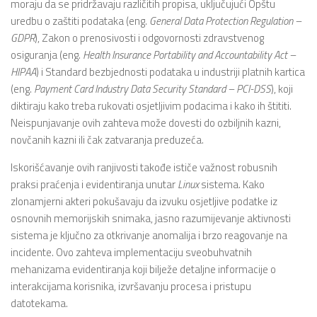
moraju da se pridržavaju različitih propisa, uključujući Opštu
uredbu o zaštiti podataka (eng.
General Data Protection Regulation –
GDPR
), Zakon o prenosivosti i odgovornosti zdravstvenog
osiguranja (eng.
Health Insurance Portability and Accountability Act –
HIPAA
) i Standard bezbjednosti podataka u industriji platnih kartica
(eng.
Payment Card Industry Data Security Standard – PCI-DSS
), koji
diktiraju kako treba rukovati osjetljivim podacima i kako ih štititi.
Neispunjavanje ovih zahteva može dovesti do ozbiljnih kazni,
novčanih kazni ili čak zatvaranja preduzeća.
Iskorišćavanje ovih ranjivosti takođe ističe važnost robusnih
praksi praćenja i evidentiranja unutar
Linux
sistema. Kako
zlonamjerni akteri pokušavaju da izvuku osjetljive podatke iz
osnovnih memorijskih snimaka, jasno razumijevanje aktivnosti
sistema je ključno za otkrivanje anomalija i brzo reagovanje na
incidente. Ovo zahteva implementaciju sveobuhvatnih
mehanizama evidentiranja koji bilježe detaljne informacije o
interakcijama korisnika, izvršavanju procesa i pristupu
datotekama.