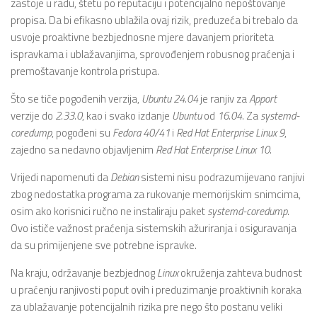
zastoje u radu, štetu po reputaciju i potencijalno nepoštovanje
propisa. Da bi efikasno ublažila ovaj rizik, preduzeća bi trebalo da
usvoje proaktivne bezbjednosne mjere davanjem prioriteta
ispravkama i ublažavanjima, sprovođenjem robusnog praćenja i
premoštavanje kontrola pristupa.
Što se tiče pogođenih verzija,
Ubuntu
24.04
je ranjiv za
Apport
verzije do
2.33.0
, kao i svako izdanje
Ubuntu
od
16.04
. Za
systemd-
coredump
, pogođeni su
Fedora 40/41
i
Red Hat Enterprise Linux 9
,
zajedno sa nedavno objavljenim
Red Hat Enterprise Linux
10
.
Vrijedi napomenuti da
Debian
sistemi nisu podrazumijevano ranjivi
zbog nedostatka programa za rukovanje memorijskim snimcima,
osim ako korisnici ručno ne instaliraju paket
systemd-coredump
.
Ovo ističe važnost praćenja sistemskih ažuriranja i osiguravanja
da su primijenjene sve potrebne ispravke.
Na kraju, održavanje bezbjednog
Linux
okruženja zahteva budnost
u praćenju ranjivosti poput ovih i preduzimanje proaktivnih koraka
za ublažavanje potencijalnih rizika pre nego što postanu veliki