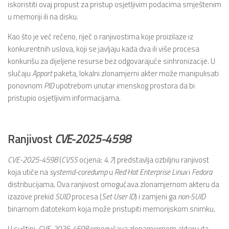
iskoristiti ovaj propust za pristup osjetljivim podacima smještenim
u memoriji ili na disku.
Kao što je već rečeno, riječ o ranjivostima koje proizilaze iz
konkurentnih uslova, koji se javljaju kada dva ili više procesa
konkurišu za dijeljene resurse bez odgovarajuće sinhronizacije. U
slučaju
Apport
paketa, lokalni zlonamjerni akter može manipulisati
ponovnom
PID
upotrebom unutar imenskog prostora da bi
pristupio osjetljivim informacijama.
Ranjivost
CVE-2025-4598
CVE-2025-4598
(
CVSS
ocjena:
4.7
) predstavlja ozbiljnu ranjivost
koja utiče na
systemd-coredump
u
Red Hat Enterprise Linux
i
Fedora
distribucijama. Ova ranjivost omogućava zlonamjernom akteru da
izazove prekid
SUID
procesa (
Set User ID
) i zamjeni ga
non-SUID
binarnom datotekom koja može pristupiti memorijskom snimku.
U suštini,
CVE-2025-4598
omogućava zlonamjernom akteru da