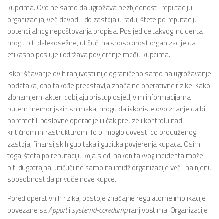
kupcima. Ovo ne samo da ugrožava bezbjednost i reputaciju
organizacija, već dovodi i do zastoja u radu, štete po reputaciju i
potencijalnog nepoštovanja propisa. Posljedice takvog incidenta
mogu biti dalekosežne, utičući na sposobnost organizacije da
efikasno posluje i održava povjerenje među kupcima.
Iskorišćavanje ovih ranjivosti nije ograničeno samo na ugrožavanje
podataka, ono takođe predstavlja značajne operativne rizike. Kako
zlonamjerni akteri dobijaju pristup osjetljivim informacijama
putem memorijskih snimaka, mogu da iskoriste ovo znanje da bi
poremetili poslovne operacije ili čak preuzeli kontrolu nad
kritičnom infrastrukturom. To bi moglo dovesti do produženog
zastoja, finansijskih gubitaka i gubitka povjerenja kupaca. Osim
toga, šteta po reputaciju koja sledi nakon takvog incidenta može
biti dugotrajna, utičući ne samo na imidž organizacije već i na njenu
sposobnost da privuče nove kupce.
Pored operativnih rizika, postoje značajne regulatorne implikacije
povezane sa
Apport
i
systemd-coredump
ranjivostima. Organizacije