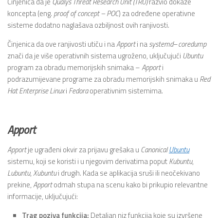
Činjenica da je
Qualys Threat Research Unit (TRU)
razvio dokaze
koncepta (eng.
proof of concept – POC
) za određene operativne
sisteme dodatno naglašava ozbiljnost ovih ranjivosti.
Činjenica da ove ranjivosti utiču i na
Apport
i na
systemd
–
coredump
znači da je više operativnih sistema ugroženo, uključujući
Ubuntu
program za obradu memorijskih snimaka –
Apport
i
podrazumijevane programe za obradu memorijskih snimaka u
Red
Hat Enterprise Linux
i
Fedora
operativnim sistemima.
Apport
Apport
je ugrađeni okvir za prijavu grešaka u
Canonical
Ubuntu
sistemu, koji se koristi i u njegovim derivatima poput
Kubuntu
,
Lubuntu
,
Xubuntu
i drugih. Kada se aplikacija sruši ili neočekivano
prekine,
Apport
odmah stupa na scenu kako bi prikupio relevantne
informacije, uključujući:
Trag poziva funkcija:
Detaljan niz funkcija koje su izvršene