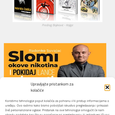
Predrag Bojinovic - Knjige
Upravljajte pristankom za
kolačiće
Li.O.N.S. Smoking Cessation Method
Koristimo tehnologije poput kolačića za pohranu i/ili pristup informacijama o
uređaju. Ovo radimo kako bismo poboljšali iskustvo pregledavanja i prikazali
(ne) personalizirane oglase. Pristanak na ove tehnologije omogućit će nam
obradu podataka kao što su ponašanje pri pregledavanju ili jedinstveni ID-ovi