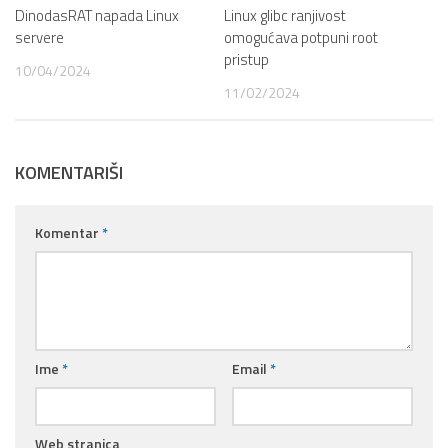
DinodasRAT napada Linux
Linux glibc ranjivost
servere
omogućava potpuni root
pristup
10/04/2024
11/02/2024
KOMENTARIŠI
Komentar
*
Ime
*
Email
*
Web stranica