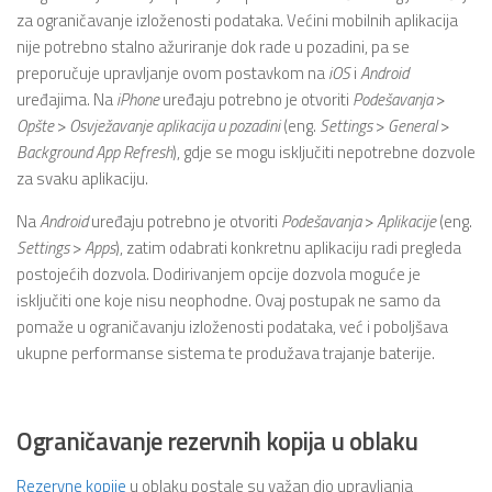
za ograničavanje izloženosti podataka. Većini mobilnih aplikacija
nije potrebno stalno ažuriranje dok rade u pozadini, pa se
preporučuje upravljanje ovom postavkom na
iOS
i
Android
uređajima. Na
iPhone
uređaju potrebno je otvoriti
Podešavanja
>
Opšte
>
Osvježavanje aplikacija u pozadini
(eng.
Settings
>
General
>
Background App Refresh
), gdje se mogu isključiti nepotrebne dozvole
za svaku aplikaciju.
Na
Android
uređaju potrebno je otvoriti
Podešavanja
>
Aplikacije
(eng.
Settings
>
Apps
), zatim odabrati konkretnu aplikaciju radi pregleda
postojećih dozvola. Dodirivanjem opcije dozvola moguće je
isključiti one koje nisu neophodne. Ovaj postupak ne samo da
pomaže u ograničavanju izloženosti podataka, već i poboljšava
ukupne performanse sistema te produžava trajanje baterije.
Ograničavanje rezervnih kopija u oblaku
Rezervne kopije
u oblaku postale su važan dio upravljanja