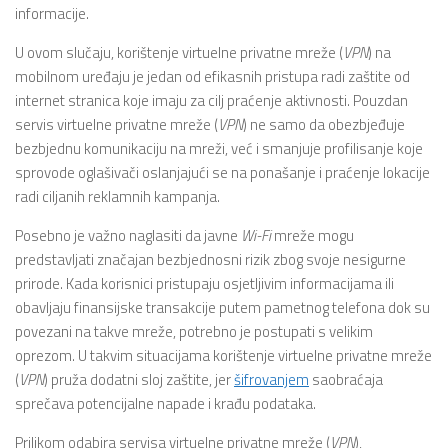
informacije.
U ovom slučaju, korištenje virtuelne privatne mreže (
VPN
) na
mobilnom uređaju je jedan od efikasnih pristupa radi zaštite od
internet stranica koje imaju za cilj praćenje aktivnosti. Pouzdan
servis virtuelne privatne mreže (
VPN
) ne samo da obezbjeđuje
bezbjednu komunikaciju na mreži, već i smanjuje profilisanje koje
sprovode oglašivači oslanjajući se na ponašanje i praćenje lokacije
radi ciljanih reklamnih kampanja.
Posebno je važno naglasiti da javne
Wi-Fi
mreže mogu
predstavljati značajan bezbjednosni rizik zbog svoje nesigurne
prirode. Kada korisnici pristupaju osjetljivim informacijama ili
obavljaju finansijske transakcije putem pametnog telefona dok su
povezani na takve mreže, potrebno je postupati s velikim
oprezom. U takvim situacijama korištenje virtuelne privatne mreže
(
VPN
) pruža dodatni sloj zaštite, jer
šifrovanjem
saobraćaja
sprečava potencijalne napade i krađu podataka.
Prilikom odabira servisa virtuelne privatne mreže (
VPN
),