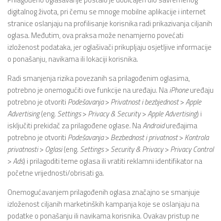
digitalnog života, pri čemu se mnoge mobilne aplikacije i internet
stranice oslanjaju na profilisanje korisnika radi prikazivanja ciljanih
oglasa. Međutim, ova praksa može nenamjerno povećati
izloženost podataka, jer oglašivači prikupljaju osjetljive informacije
o ponašanju, navikama ili lokaciji korisnika.
Radi smanjenja rizika povezanih sa prilagođenim oglasima,
potrebno je onemogućiti ove funkcije na uređaju. Na
iPhone
uređaju
potrebno je otvoriti
Podešavanja
>
Privatnost i bezbjednost
>
Apple
Advertising
(eng.
Settings
>
Privacy & Security
>
Apple Advertising
) i
isključiti prekidač za prilagođene oglase. Na
Android
uređajima
potrebno je otvoriti
Podešavanja
>
Bezbednost i privatnost
>
Kontrola
privatnosti
>
Oglasi
(eng.
Settings
>
Security & Privacy
>
Privacy Control
>
Ads
) i prilagoditi teme oglasa ili vratiti reklamni identifikator na
početne vrijednosti/obrisati ga.
Onemogućavanjem prilagođenih oglasa značajno se smanjuje
izloženost ciljanih marketinških kampanja koje se oslanjaju na
podatke o ponašanju ili navikama korisnika. Ovakav pristup ne