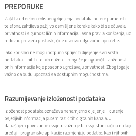
PREPORUKE
Zaštita od nekontrolisanog dijeljenja podataka putem pametnih
telefona zahtijeva pažljivo osmišljene korake kako bi se očuvala
privatnost i sigurnost ličnih informacija. Jasna pravila korištenja, uz
redovnu provjeru postavki, čine osnovu odgovorne upotrebe.
Iako korisnici ne mogu potpuno spriječiti dijeljenje svih vrsta
podataka – niti bi to bilo nužno – moguće je ograničiti izloženost
onih informacija koje posebno ugrožavaju privatnost. Zbog toga je
važno da budu upoznati sa dostupnim mogućnostima.
Razumijevanje izloženosti podataka
Izloženost podataka označava nenamjerno dijeljenje ili curenje
osjetljivih informacija putem različitih digitalnih kanala. U
današnjem povezanom svijetu važno je biti svjestan načina na koji
uređaji i programske aplikacije razmjenjuju podatke, kao i njihovih