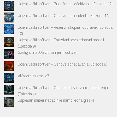
Ucjenjivački softver – Budućnost i očekivanja (Epizoda 12)
Ucjenjivački softver – Odgovor na incidente (Epizoda 11)
Ucjenjivački softver – Rezervna kopija i oporavak (Epizoda
10)
Ucjenjivački softver – Pouzdani bezbjednosni modeli
(Epizoda 9)
Gaslight macOS zlonamjerni softver
Ucjenjivački softver – Osnove sprječavanja (Epizoda 8)
VMware migracija?
Ucjenjivački softver – Otkrivanje i rani znaci upozorenja
(Epizoda 7)
Uspješan sajber napad nije samo jedna greška