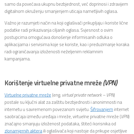
samo da povećava ukupnu bezbjednost, već doprinosi i zdravijem
digitalnom okruženju smanjenjem uticaja nametljivih oglasa.
Važno je razumjeti način na koji oglašivači prikupljaju i koriste lične
podatke radi prikazivanja ciljanih oglasa. Svjesnost o ovim
postupcima omogućava donošenje informisanih odluka o
aplikacijama i servisima koje se koriste, kao i preduzimanje koraka
radi ograničavanja izloženosti neželjenim reklamnim
kampanjama.
Korištenje virtuelne privatne mreže
(VPN)
Virtuelne privatne mreže
(eng.
virtual private network – VPN
)
postale su ključni alat za zaštitu bezbjednosti i anonimnosti na
internetu u savremenom povezanom svijetu.
Šifrovanjem
internet
saobraćaja između uređaja i mreže, virtuelne privatne mreže (
VPN
)
značajno smanjuju izloženost podataka, štiteći korisnika od
zlonamjernih aktera
ili oglašivača koji nastoje da prikupe osjetljive