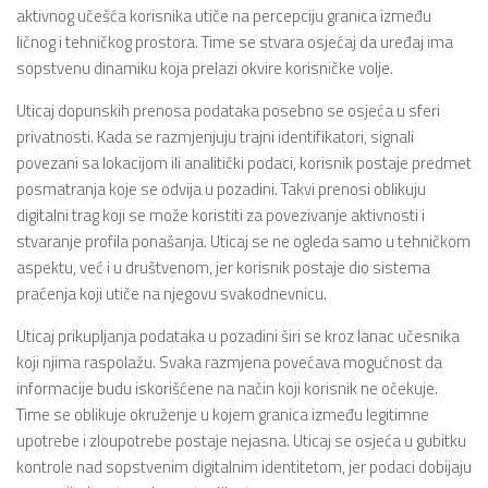
aktivnog učešća korisnika utiče na percepciju granica između
ličnog i tehničkog prostora. Time se stvara osjećaj da uređaj ima
sopstvenu dinamiku koja prelazi okvire korisničke volje.
Uticaj dopunskih prenosa podataka posebno se osjeća u sferi
privatnosti. Kada se razmjenjuju trajni identifikatori, signali
povezani sa lokacijom ili analitički podaci, korisnik postaje predmet
posmatranja koje se odvija u pozadini. Takvi prenosi oblikuju
digitalni trag koji se može koristiti za povezivanje aktivnosti i
stvaranje profila ponašanja. Uticaj se ne ogleda samo u tehničkom
aspektu, već i u društvenom, jer korisnik postaje dio sistema
praćenja koji utiče na njegovu svakodnevnicu.
Uticaj prikupljanja podataka u pozadini širi se kroz lanac učesnika
koji njima raspolažu. Svaka razmjena povećava mogućnost da
informacije budu iskorišćene na način koji korisnik ne očekuje.
Time se oblikuje okruženje u kojem granica između legitimne
upotrebe i zloupotrebe postaje nejasna. Uticaj se osjeća u gubitku
kontrole nad sopstvenim digitalnim identitetom, jer podaci dobijaju