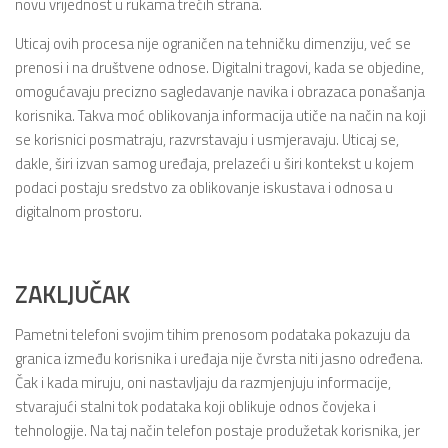
novu vrijednost u rukama trećih strana.
Uticaj ovih procesa nije ograničen na tehničku dimenziju, već se
prenosi i na društvene odnose. Digitalni tragovi, kada se objedine,
omogućavaju precizno sagledavanje navika i obrazaca ponašanja
korisnika. Takva moć oblikovanja informacija utiče na način na koji
se korisnici posmatraju, razvrstavaju i usmjeravaju. Uticaj se,
dakle, širi izvan samog uređaja, prelazeći u širi kontekst u kojem
podaci postaju sredstvo za oblikovanje iskustava i odnosa u
digitalnom prostoru.
ZAKLJUČAK
Pametni telefoni svojim tihim prenosom podataka pokazuju da
granica između korisnika i uređaja nije čvrsta niti jasno određena.
Čak i kada miruju, oni nastavljaju da razmjenjuju informacije,
stvarajući stalni tok podataka koji oblikuje odnos čovjeka i
tehnologije. Na taj način telefon postaje produžetak korisnika, jer