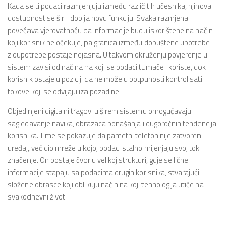
Kada se ti podaci razmjenjuju između različitih učesnika, njihova
dostupnost se širi i dobija novu funkciju. Svaka razmjena
povećava vjerovatnoću da informacije budu iskorištene na način
koji korisnik ne očekuje, pa granica između dopuštene upotrebe i
zloupotrebe postaje nejasna. U takvom okruženju povjerenje u
sistem zavisi od načina na koji se podaci tumače i koriste, dok
korisnik ostaje u poziciji da ne može u potpunosti kontrolisati
tokove koji se odvijaju iza pozadine.
Objedinjeni digitalni tragovi u širem sistemu omogućavaju
sagledavanje navika, obrazaca ponašanja i dugoročnih tendencija
korisnika. Time se pokazuje da pametni telefon nije zatvoren
uređaj, već dio mreže u kojoj podaci stalno mijenjaju svoj tok i
značenje. On postaje čvor u velikoj strukturi, gdje se lične
informacije stapaju sa podacima drugih korisnika, stvarajući
složene obrasce koji oblikuju način na koji tehnologija utiče na
svakodnevni život.