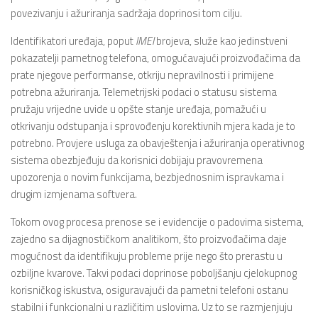
povezivanju i ažuriranja sadržaja doprinosi tom cilju.
Identifikatori uređaja, poput
IMEI
brojeva, služe kao jedinstveni
pokazatelji pametnog telefona, omogućavajući proizvođačima da
prate njegove performanse, otkriju nepravilnosti i primijene
potrebna ažuriranja. Telemetrijski podaci o statusu sistema
pružaju vrijedne uvide u opšte stanje uređaja, pomažući u
otkrivanju odstupanja i sprovođenju korektivnih mjera kada je to
potrebno. Provjere usluga za obavještenja i ažuriranja operativnog
sistema obezbjeđuju da korisnici dobijaju pravovremena
upozorenja o novim funkcijama, bezbjednosnim ispravkama i
drugim izmjenama softvera.
Tokom ovog procesa prenose se i evidencije o padovima sistema,
zajedno sa dijagnostičkom analitikom, što proizvođačima daje
mogućnost da identifikuju probleme prije nego što prerastu u
ozbiljne kvarove. Takvi podaci doprinose poboljšanju cjelokupnog
korisničkog iskustva, osiguravajući da pametni telefoni ostanu
stabilni i funkcionalni u različitim uslovima. Uz to se razmjenjuju