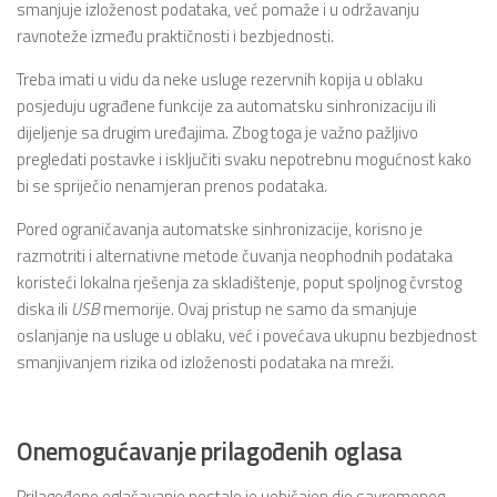
smanjuje izloženost podataka, već pomaže i u održavanju
ravnoteže između praktičnosti i bezbjednosti.
Treba imati u vidu da neke usluge rezervnih kopija u oblaku
posjeduju ugrađene funkcije za automatsku sinhronizaciju ili
dijeljenje sa drugim uređajima. Zbog toga je važno pažljivo
pregledati postavke i isključiti svaku nepotrebnu mogućnost kako
bi se spriječio nenamjeran prenos podataka.
Pored ograničavanja automatske sinhronizacije, korisno je
razmotriti i alternativne metode čuvanja neophodnih podataka
koristeći lokalna rješenja za skladištenje, poput spoljnog čvrstog
diska ili
USB
memorije. Ovaj pristup ne samo da smanjuje
oslanjanje na usluge u oblaku, već i povećava ukupnu bezbjednost
smanjivanjem rizika od izloženosti podataka na mreži.
Onemogućavanje prilagođenih oglasa
Prilagođeno oglašavanje postalo je uobičajen dio savremenog