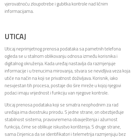
vjerovatnoću zloupotrebe i gubitka kontrole nad ličnim
informacijama.
UTICAJ
Uticaj neprimjetnog prenosa podataka sa pametnih telefona
ogleda se u stalnom oblikovanju odnosa između korisnika i
digitalnog okruženja. Kada uređaj nastavlja da razmjenjuje
informacije i u trenucima mirovanja, stvara se nevidljiva veza koja
utiče na način na koji se privatnost doživljava. Korisnik, iako
nesvjestan tih procesa, postaje dio šire mreže u kojoj njegovi
podaci imaju vrijednost i funkciju van njegove kontrole.
Uticaj prenosa podataka koji se smatra neophodnim za rad
uređaja ima dvostruku prirodu. S jedne strane, on obezbjeđuje
stabilnost sistema, pravovremena obavještenja i ažurnost
funkcija, čime se oblikuje iskustvo korištenja. S druge strane,
sama činjenica da se identifikatori i telemetrija razmjenjuju bez