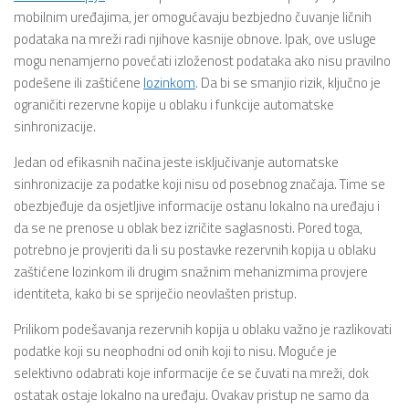
mobilnim uređajima, jer omogućavaju bezbjedno čuvanje ličnih
podataka na mreži radi njihove kasnije obnove. Ipak, ove usluge
mogu nenamjerno povećati izloženost podataka ako nisu pravilno
podešene ili zaštićene
lozinkom
. Da bi se smanjio rizik, ključno je
ograničiti rezervne kopije u oblaku i funkcije automatske
sinhronizacije.
Jedan od efikasnih načina jeste isključivanje automatske
sinhronizacije za podatke koji nisu od posebnog značaja. Time se
obezbjeđuje da osjetljive informacije ostanu lokalno na uređaju i
da se ne prenose u oblak bez izričite saglasnosti. Pored toga,
potrebno je provjeriti da li su postavke rezervnih kopija u oblaku
zaštićene lozinkom ili drugim snažnim mehanizmima provjere
identiteta, kako bi se spriječio neovlašten pristup.
Prilikom podešavanja rezervnih kopija u oblaku važno je razlikovati
podatke koji su neophodni od onih koji to nisu. Moguće je
selektivno odabrati koje informacije će se čuvati na mreži, dok
ostatak ostaje lokalno na uređaju. Ovakav pristup ne samo da