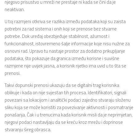
njegovo prisustvo u mreži ne prestaje ni kada se čini da je
neaktivan.
U toj razmjeni otkriva se razlika između podataka koji su zaista
potrebni za rad sistema i onih koji se prenose bez stvarne
potrebe. Dok uređaj obezbjeđuje stabilnost, ažurnost i
funkcionalnost, istovremeno šalje informacije koje nisu nužne za
osnovni rad. Upravo tu nastaje prostor za dodatno prikupljanje
podataka, što pokazuje da granica između korisne i suvišne
razmjene nije uvijek jasna, a korisnik rijetko ima uvid u to šta se
prenosi.
Takvi dopunski prenosi ukazuju da se digitalni trag korisnika
oblikuje i kada on nije svjestan tih procesa. Identifikatori, signali
povezani sa lokacijom i analitički podaci zajedno stvaraju složenu
sliku koja se može koristiti za povezivanje aktivnosti i posmatranje
ponašanja. Čak i u trenucima kada korisnik misli da je neprimjetan,
njegovi podaci nastavljaju da se kreću kroz mrežu i doprinose
stvaranju šireg obrasca.