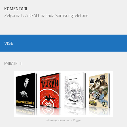
KOMENTARI
Zeljko
na
LANDFALL napada Samsung telefone
VIŠE
PRIJATELJI:
Predrag Bojinovic - Knjige