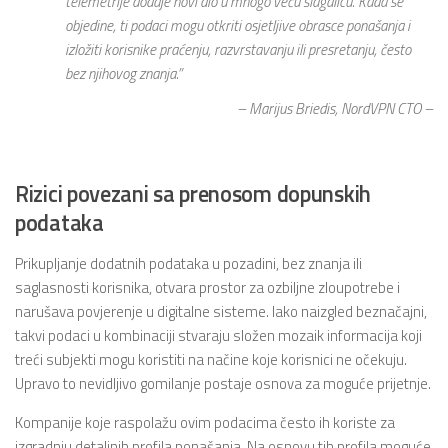
telemetrije dodaje novi dio u mnogo veću slagalicu. Kada se
objedine, ti podaci mogu otkriti osjetljive obrasce ponašanja i
izložiti korisnike praćenju, razvrstavanju ili presretanju, često
bez njihovog znanja.
”
–
Marijus Briedis, NordVPN CTO
–
Rizici povezani sa prenosom dopunskih
podataka
Prikupljanje dodatnih podataka u pozadini, bez znanja ili
saglasnosti korisnika, otvara prostor za ozbiljne zloupotrebe i
narušava povjerenje u digitalne sisteme. Iako naizgled beznačajni,
takvi podaci u kombinaciji stvaraju složen mozaik informacija koji
treći subjekti mogu koristiti na načine koje korisnici ne očekuju.
Upravo to nevidljivo gomilanje postaje osnova za moguće prijetnje.
Kompanije koje raspolažu ovim podacima često ih koriste za
izgradnju detaljnih profila ponašanja. Na osnovu tih profila moguće