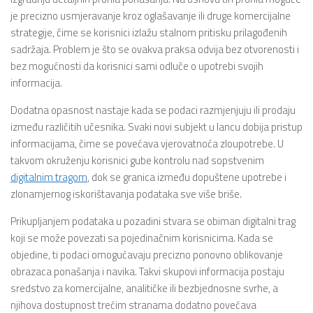
je precizno usmjeravanje kroz oglašavanje ili druge komercijalne
strategije, čime se korisnici izlažu stalnom pritisku prilagođenih
sadržaja. Problem je što se ovakva praksa odvija bez otvorenosti i
bez mogućnosti da korisnici sami odluče o upotrebi svojih
informacija.
Dodatna opasnost nastaje kada se podaci razmjenjuju ili prodaju
između različitih učesnika. Svaki novi subjekt u lancu dobija pristup
informacijama, čime se povećava vjerovatnoća zloupotrebe. U
takvom okruženju korisnici gube kontrolu nad sopstvenim
digitalnim tragom
, dok se granica između dopuštene upotrebe i
zlonamjernog iskorištavanja podataka sve više briše.
Prikupljanjem podataka u pozadini stvara se obiman digitalni trag
koji se može povezati sa pojedinačnim korisnicima. Kada se
objedine, ti podaci omogućavaju precizno ponovno oblikovanje
obrazaca ponašanja i navika. Takvi skupovi informacija postaju
sredstvo za komercijalne, analitičke ili bezbjednosne svrhe, a
njihova dostupnost trećim stranama dodatno povećava