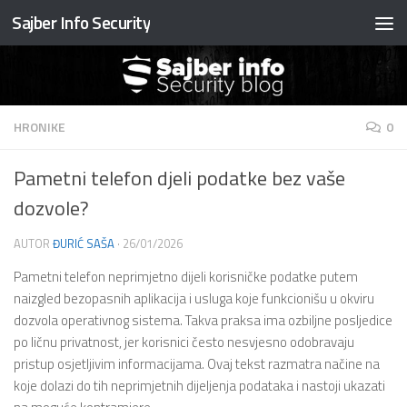
Sajber Info Security
Preskočite na sadržaj
HRONIKE
0
Pametni telefon djeli podatke bez vaše
dozvole?
AUTOR
ĐURIĆ SAŠA
·
26/01/2026
Pametni telefon neprimjetno dijeli korisničke podatke putem
naizgled bezopasnih aplikacija i usluga koje funkcionišu u okviru
dozvola operativnog sistema. Takva praksa ima ozbiljne posljedice
po ličnu privatnost, jer korisnici često nesvjesno odobravaju
pristup osjetljivim informacijama. Ovaj tekst razmatra načine na
koje dolazi do tih neprimjetnih dijeljenja podataka i nastoji ukazati