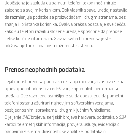
Uobičajena je zabluda da pametni telefon tokom noći miruje
zajedno sa svojim korisnikom. Dok vlasnik spava, uređaj nastavlja
da razmjenjuje podatke sa proizvođačem i drugim stranama, bez
znanja ili pristanka korisnika. Ovakva praksa postala je sve češća
kako su telefoni razvili u složene uređaje sposobne da prenose
velike količine informacija. Glavna svrha tih prenosa jeste
održavanje funkcionalnosti i ažurnosti sistema.
Prenos neophodnih podataka
Legitimnost prenosa podataka u stanju mirovanja zasniva se na
njihovoj neophodnosti za održavanje optimalnih performansi
uređaja. Ove razmjene osmišljene su da obezbijede da pametni
telefoni ostanu ažurirani najnovijim softverskim verzijama,
bezbjednosnim ispravkama i drugim ključnim funkcijama.
Dijeljenje
IMEI
brojeva, serijskih brojeva hardvera, podataka o
SIM
kartici, telemetrijskih informacija, provjera usluga, evidencija o
padovima sistema, dijagnostičke analitike, podataka o