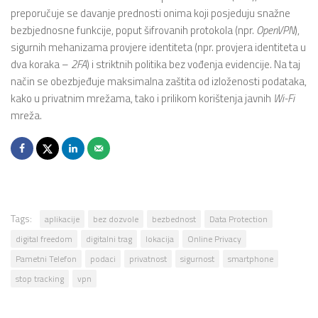
preporučuje se davanje prednosti onima koji posjeduju snažne
bezbjednosne funkcije, poput šifrovanih protokola (npr.
OpenVPN
),
sigurnih mehanizama provjere identiteta (npr. provjera identiteta u
dva koraka –
2FA
) i striktnih politika bez vođenja evidencije. Na taj
način se obezbjeđuje maksimalna zaštita od izloženosti podataka,
kako u privatnim mrežama, tako i prilikom korištenja javnih
Wi-Fi
mreža.
Tags:
aplikacije
bez dozvole
bezbednost
Data Protection
digital freedom
digitalni trag
lokacija
Online Privacy
Pametni Telefon
podaci
privatnost
sigurnost
smartphone
stop tracking
vpn