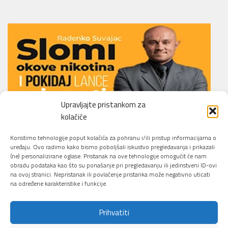
Upravljajte pristankom za
kolačiće
Li.O.N.S. Smoking Cessation Method
Koristimo tehnologije poput kolačića za pohranu i/ili pristup informacijama o
uređaju. Ovo radimo kako bismo poboljšali iskustvo pregledavanja i prikazali
(ne) personalizirane oglase. Pristanak na ove tehnologije omogućit će nam
obradu podataka kao što su ponašanje pri pregledavanju ili jedinstveni ID-ovi
na ovoj stranici. Nepristanak ili povlačenje pristanka može negativno uticati
na određene karakteristike i funkcije.
Prihvatiti