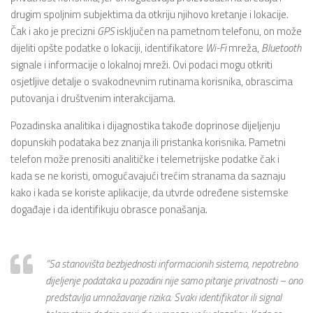
drugim spoljnim subjektima da otkriju njihovo kretanje i lokacije.
Čak i ako je precizni
GPS
isključen na pametnom telefonu, on može
dijeliti opšte podatke o lokaciji, identifikatore
Wi-Fi
mreža,
Bluetooth
signale i informacije o lokalnoj mreži. Ovi podaci mogu otkriti
osjetljive detalje o svakodnevnim rutinama korisnika, obrascima
putovanja i društvenim interakcijama.
Pozadinska analitika i dijagnostika takođe doprinose dijeljenju
dopunskih podataka bez znanja ili pristanka korisnika. Pametni
telefon može prenositi analitičke i telemetrijske podatke čak i
kada se ne koristi, omogućavajući trećim stranama da saznaju
kako i kada se koriste aplikacije, da utvrde određene sistemske
događaje i da identifikuju obrasce ponašanja.
“
Sa stanovišta bezbjednosti informacionih sistema, nepotrebno
dijeljenje podataka u pozadini nije samo pitanje privatnosti – ono
predstavlja umnožavanje rizika. Svaki identifikator ili signal