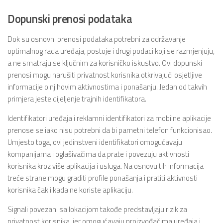
Dopunski prenosi podataka
Dok su osnovni prenosi podataka potrebni za održavanje
optimalnog rada uređaja, postoje i drugi podaci koji se razmjenjuju,
a ne smatraju se ključnim za korisničko iskustvo. Ovi dopunski
prenosi mogu narušiti privatnost korisnika otkrivajući osjetljive
informacije o njihovim aktivnostima i ponašanju. Jedan od takvih
primjera jeste dijeljenje trajnih identifikatora.
Identifikatori uređaja i reklamni identifikatori za mobilne aplikacije
prenose se iako nisu potrebni da bi pametni telefon funkcionisao.
Umjesto toga, ovi jedinstveni identifikatori omogućavaju
kompanijama i oglašivačima da prate i povezuju aktivnosti
korisnika kroz više aplikacija i usluga. Na osnovu tih informacija
treće strane mogu graditi profile ponašanja i pratiti aktivnosti
korisnika čak i kada ne koriste aplikaciju.
Signali povezani sa lokacijom takođe predstavljaju rizik za
privatnost korisnika, jer omogućavaju proizvođačima uređaja i