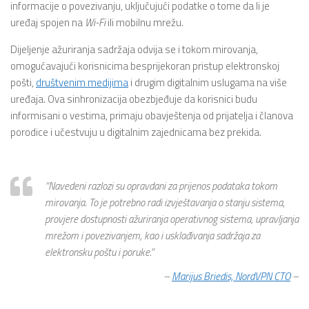
informacije o povezivanju, uključujući podatke o tome da li je
uređaj spojen na
Wi-Fi
ili mobilnu mrežu.
Dijeljenje ažuriranja sadržaja odvija se i tokom mirovanja,
omogućavajući korisnicima besprijekoran pristup elektronskoj
pošti,
društvenim medijima
i drugim digitalnim uslugama na više
uređaja. Ova sinhronizacija obezbjeđuje da korisnici budu
informisani o vestima, primaju obavještenja od prijatelja i članova
porodice i učestvuju u digitalnim zajednicama bez prekida.
“
Navedeni razlozi su opravdani za prijenos podataka tokom
mirovanja. To je potrebno radi izvještavanja o stanju sistema,
provjere dostupnosti ažuriranja operativnog sistema, upravljanja
mrežom i povezivanjem, kao i usklađivanja sadržaja za
elektronsku poštu i poruke.
”
–
Marijus Briedis, NordVPN CTO
–