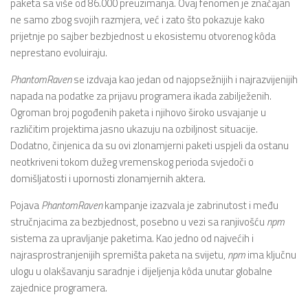
paketa sa više od 86.000 preuzimanja. Ovaj fenomen je značajan
ne samo zbog svojih razmjera, već i zato što pokazuje kako
prijetnje po sajber bezbjednost u ekosistemu otvorenog kôda
neprestano evoluiraju.
PhantomRaven
se izdvaja kao jedan od najopsežnijih i najrazvijenijih
napada na podatke za prijavu programera ikada zabilježenih.
Ogroman broj pogođenih paketa i njihovo široko usvajanje u
različitim projektima jasno ukazuju na ozbiljnost situacije.
Dodatno, činjenica da su ovi zlonamjerni paketi uspjeli da ostanu
neotkriveni tokom dužeg vremenskog perioda svjedoči o
domišljatosti i upornosti zlonamjernih aktera.
Pojava
PhantomRaven
kampanje izazvala je zabrinutost i među
stručnjacima za bezbjednost, posebno u vezi sa ranjivošću
npm
sistema za upravljanje paketima. Kao jedno od najvećih i
najrasprostranjenijih spremišta paketa na svijetu,
npm
ima ključnu
ulogu u olakšavanju saradnje i dijeljenja kôda unutar globalne
zajednice programera.