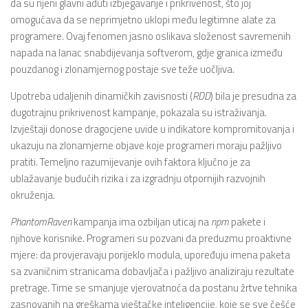
da su njeni glavni aduti izbjegavanje i prikrivenost, što joj
omogućava da se neprimjetno uklopi među legitimne alate za
programere. Ovaj fenomen jasno oslikava složenost savremenih
napada na lanac snabdijevanja softverom, gdje granica između
pouzdanog i zlonamjernog postaje sve teže uočljiva.
Upotreba udaljenih dinamičkih zavisnosti (
RDD
) bila je presudna za
dugotrajnu prikrivenost kampanje, pokazala su istraživanja.
Izvještaji donose dragocjene uvide u indikatore kompromitovanja i
ukazuju na zlonamjerne objave koje programeri moraju pažljivo
pratiti. Temeljno razumijevanje ovih faktora ključno je za
ublažavanje budućih rizika i za izgradnju otpornijih razvojnih
okruženja.
PhantomRaven
kampanja ima ozbiljan uticaj na
npm
pakete i
njihove korisnike. Programeri su pozvani da preduzmu proaktivne
mjere: da provjeravaju porijeklo modula, upoređuju imena paketa
sa zvaničnim stranicama dobavljača i pažljivo analiziraju rezultate
pretrage. Time se smanjuje vjerovatnoća da postanu žrtve tehnika
zasnovanih na greškama vještačke inteligencije, koje se sve češće