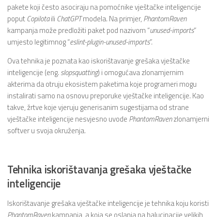
pakete koji često asociraju na pomoćnike vještačke inteligencije
poput
Copilota
ili
ChatGPT
modela. Na primjer,
PhantomRaven
kampanja može predložiti paket pod nazivom “
unused-imports
”
umjesto legitimnog “
eslint-plugin-unused-imports
”.
Ova tehnika je poznata kao iskorištavanje grešaka vještačke
inteligencije (eng.
slopsquatting
) i omogućava zlonamjernim
akterima da otruju ekosistem paketima koje programeri mogu
instalirati samo na osnovu preporuke vještačke inteligencije. Kao
takve, žrtve koje vjeruju generisanim sugestijama od strane
vještačke inteligencije nesvjesno uvode
PhantomRaven
zlonamjerni
softver u svoja okruženja.
Tehnika iskorištavanja grešaka vještačke
inteligencije
Iskorištavanje grešaka vještačke inteligencije je tehnika koju koristi
PhantomRaven
kampanja, a koja se oslanja na halucinacije velikih