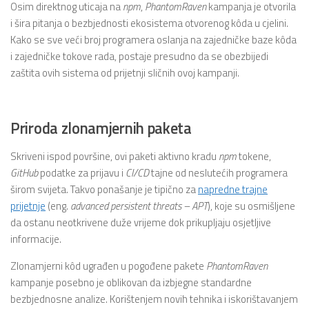
Osim direktnog uticaja na
npm
,
PhantomRaven
kampanja je otvorila
i šira pitanja o bezbjednosti ekosistema otvorenog kôda u cjelini.
Kako se sve veći broj programera oslanja na zajedničke baze kôda
i zajedničke tokove rada, postaje presudno da se obezbijedi
zaštita ovih sistema od prijetnji sličnih ovoj kampanji.
Priroda zlonamjernih paketa
Skriveni ispod površine, ovi paketi aktivno kradu
npm
tokene,
GitHub
podatke za prijavu i
CI/CD
tajne od neslutećih programera
širom svijeta. Takvo ponašanje je tipično za
napredne trajne
prijetnje
(eng.
advanced persistent threats – APT
), koje su osmišljene
da ostanu neotkrivene duže vrijeme dok prikupljaju osjetljive
informacije.
Zlonamjerni kôd ugrađen u pogođene pakete
PhantomRaven
kampanje posebno je oblikovan da izbjegne standardne
bezbjednosne analize. Korištenjem novih tehnika i iskorištavanjem