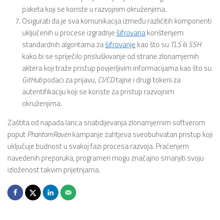
paketa koji se koriste u razvojnim okruženjima.
Osigurati da je sva komunikacija između različitih komponenti
uključenih u procese izgradnje
šifrovana
korištenjem
standardnih algoritama za
šifrovanje
kao što su
TLS
ili
SSH
kako bi se spriječilo prisluškivanje od strane zlonamjernih
aktera koji traže pristup povjerljivim informacijama kao što su
GitHub
podaci za prijavu,
CI/CD
tajne i drugi tokeni za
autentifikaciju koji se koriste za pristup razvojnim
okruženjima.
Zaštita od napada lanca snabdijevanja zlonamjernim softverom
poput
PhantomRaven
kampanje zahtjeva sveobuhvatan pristup koji
uključuje budnost u svakoj fazi procesa razvoja. Praćenjem
navedenih preporuka, programeri mogu značajno smanjiti svoju
izloženost takvim prijetnjama.