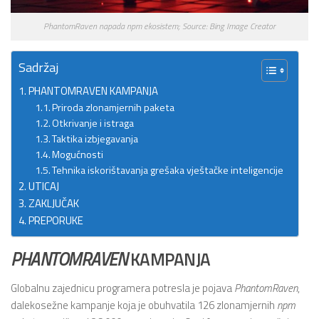
PhantomRaven napada npm ekosistem; Source: Bing Image Creator
Sadržaj
PHANTOMRAVEN KAMPANJA
Priroda zlonamjernih paketa
Otkrivanje i istraga
Taktika izbjegavanja
Mogućnosti
Tehnika iskorištavanja grešaka vještačke inteligencije
UTICAJ
ZAKLJUČAK
PREPORUKE
PHANTOMRAVEN
KAMPANJA
Globalnu zajednicu programera potresla je pojava
PhantomRaven
,
dalekosežne kampanje koja je obuhvatila 126 zlonamjernih
npm