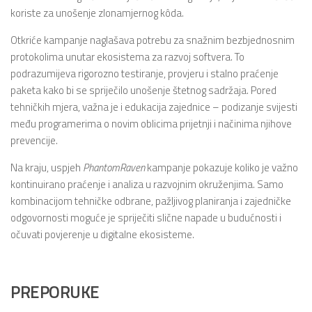
koriste za unošenje zlonamjernog kôda.
Otkriće kampanje naglašava potrebu za snažnim bezbjednosnim
protokolima unutar ekosistema za razvoj softvera. To
podrazumijeva rigorozno testiranje, provjeru i stalno praćenje
paketa kako bi se spriječilo unošenje štetnog sadržaja. Pored
tehničkih mjera, važna je i edukacija zajednice – podizanje svijesti
među programerima o novim oblicima prijetnji i načinima njihove
prevencije.
Na kraju, uspjeh
PhantomRaven
kampanje pokazuje koliko je važno
kontinuirano praćenje i analiza u razvojnim okruženjima. Samo
kombinacijom tehničke odbrane, pažljivog planiranja i zajedničke
odgovornosti moguće je spriječiti slične napade u budućnosti i
očuvati povjerenje u digitalne ekosisteme.
PREPORUKE