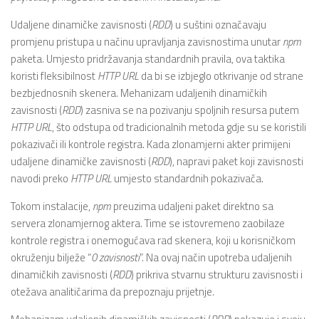
Udaljene dinamičke zavisnosti (
RDD
) u suštini označavaju
promjenu pristupa u načinu upravljanja zavisnostima unutar
npm
paketa. Umjesto pridržavanja standardnih pravila, ova taktika
koristi fleksibilnost
HTTP URL
da bi se izbjeglo otkrivanje od strane
bezbjednosnih skenera. Mehanizam udaljenih dinamičkih
zavisnosti (
RDD
) zasniva se na pozivanju spoljnih resursa putem
HTTP URL
, što odstupa od tradicionalnih metoda gdje su se koristili
pokazivači ili kontrole registra. Kada zlonamjerni akter primijeni
udaljene dinamičke zavisnosti (
RDD
), napravi paket koji zavisnosti
navodi preko
HTTP URL
umjesto standardnih pokazivača.
Tokom instalacije,
npm
preuzima udaljeni paket direktno sa
servera zlonamjernog aktera. Time se istovremeno zaobilaze
kontrole registra i onemogućava rad skenera, koji u korisničkom
okruženju bilježe “
0 zavisnosti
”. Na ovaj način upotreba udaljenih
dinamičkih zavisnosti (
RDD
) prikriva stvarnu strukturu zavisnosti i
otežava analitičarima da prepoznaju prijetnje.