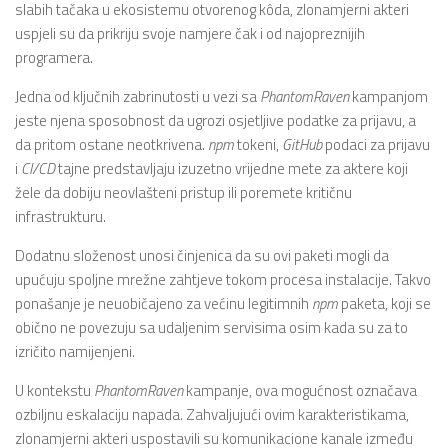
slabih tačaka u ekosistemu otvorenog kôda, zlonamjerni akteri
uspjeli su da prikriju svoje namjere čak i od najopreznijih
programera.
Jedna od ključnih zabrinutosti u vezi sa
PhantomRaven
kampanjom
jeste njena sposobnost da ugrozi osjetljive podatke za prijavu, a
da pritom ostane neotkrivena.
npm
tokeni,
GitHub
podaci za prijavu
i
CI/CD
tajne predstavljaju izuzetno vrijedne mete za aktere koji
žele da dobiju neovlašteni pristup ili poremete kritičnu
infrastrukturu.
Dodatnu složenost unosi činjenica da su ovi paketi mogli da
upućuju spoljne mrežne zahtjeve tokom procesa instalacije. Takvo
ponašanje je neuobičajeno za većinu legitimnih
npm
paketa, koji se
obično ne povezuju sa udaljenim servisima osim kada su za to
izričito namijenjeni.
U kontekstu
PhantomRaven
kampanje, ova mogućnost označava
ozbiljnu eskalaciju napada. Zahvaljujući ovim karakteristikama,
zlonamjerni akteri uspostavili su komunikacione kanale između