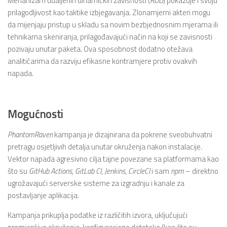
Mehanizam udaljenih dinamičkih zavisnosti (
RDD
) pokazuje i svoju
prilagodljivost kao taktike izbjegavanja. Zlonamjerni akteri mogu
da mijenjaju pristup u skladu sa novim bezbjednosnim mjerama ili
tehnikama skeniranja, prilagođavajući način na koji se zavisnosti
pozivaju unutar paketa. Ova sposobnost dodatno otežava
analitičarima da razviju efikasne kontramjere protiv ovakvih
napada.
Mogućnosti
PhantomRaven
kampanja je dizajnirana da pokrene sveobuhvatni
pretragu osjetljivih detalja unutar okruženja nakon instalacije.
Vektor napada agresivno cilja tajne povezane sa platformama kao
što su
GitHub
Actions
,
GitLab
CI
,
Jenkins
,
CircleCI
i sam
npm
– direktno
ugrožavajući serverske sisteme za izgradnju i kanale za
postavljanje aplikacija.
Kampanja prikuplja podatke iz različitih izvora, uključujući