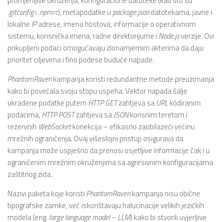
promjenljive okruženja, konfiguracione datoteke (kao što su
.
gitconfig
i .
npmrc
), metapodatke u
package.json
datotekama, javne i
lokalne
IP
adrese, imena hostova, informacije o operativnom
sistemu, korisnička imena, radne direktorijume i
Node.js
verzije. Ovi
prikupljeni podaci omogućavaju zlonamjernim akterima da daju
prioritet ciljevima i fino podese buduće napade.
PhantomRaven
kampanja koristi redundantne metode preuzimanja
kako bi povećala svoju stopu uspeha. Vektor napada šalje
ukradene podatke putem
HTTP GET
zahtjeva sa
URL
kôdiranim
podacima,
HTTP POST
zahtjeva sa
JSON
korisnim teretom i
rezervnih
WebSocket
konekcija – efikasno zaobilazeći većinu
mrežnih ograničenja. Ovaj višeslojni pristup osigurava da
kampanja može uspješno da prenosi osjetljive informacije čak i u
ograničenim mrežnim okruženjima sa agresivnim konfiguracijama
zaštitnog zida.
Nazivi paketa koje koristi
PhantomRaven
kampanja nisu obične
tipografske zamke, već iskorištavaju halucinacije velikih jezičkih
modela (eng.
large language model – LLM
) kako bi stvorili uvjerljive