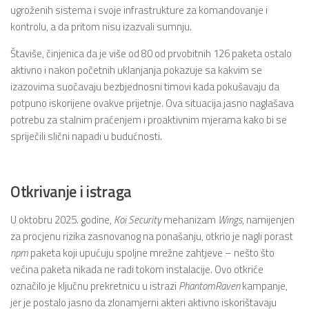
ugroženih sistema i svoje infrastrukture za komandovanje i
kontrolu, a da pritom nisu izazvali sumnju.
Štaviše, činjenica da je više od 80 od prvobitnih 126 paketa ostalo
aktivno i nakon početnih uklanjanja pokazuje sa kakvim se
izazovima suočavaju bezbjednosni timovi kada pokušavaju da
potpuno iskorijene ovakve prijetnje. Ova situacija jasno naglašava
potrebu za stalnim praćenjem i proaktivnim mjerama kako bi se
spriječili slični napadi u budućnosti.
Otkrivanje i istraga
U oktobru 2025. godine,
Koi Security
mehanizam
Wings
, namijenjen
za procjenu rizika zasnovanog na ponašanju, otkrio je nagli porast
npm
paketa koji upućuju spoljne mrežne zahtjeve – nešto što
većina paketa nikada ne radi tokom instalacije. Ovo otkriće
označilo je ključnu prekretnicu u istrazi
PhantomRaven
kampanje,
jer je postalo jasno da zlonamjerni akteri aktivno iskorištavaju