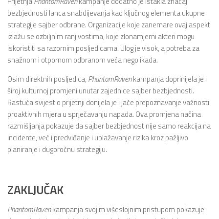
Prijetnja
PhantomRaven
kampanje dodatno je istakla značaj
bezbjednosti lanca snabdijevanja kao ključnog elementa ukupne
strategije sajber odbrane. Organizacije koje zanemare ovaj aspekt
izlažu se ozbiljnim ranjivostima, koje zlonamjerni akteri mogu
iskoristiti sa razornim posljedicama. Ulog je visok, a potreba za
snažnom i otpornom odbranom veća nego ikada.
Osim direktnih posljedica,
PhantomRaven
kampanja doprinijela je i
široj kulturnoj promjeni unutar zajednice sajber bezbjednosti.
Rastuća svijest o prijetnji donijela je i jače prepoznavanje važnosti
proaktivnih mjera u sprječavanju napada. Ova promjena načina
razmišljanja pokazuje da sajber bezbjednost nije samo reakcija na
incidente, već i predviđanje i ublažavanje rizika kroz pažljivo
planiranje i dugoročnu strategiju.
ZAKLJUČAK
PhantomRaven
kampanja svojim višeslojnim pristupom pokazuje