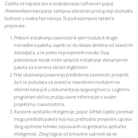
Zaštita od napada lanca snabdijevanja softverom poput
PhantomRaven
kampanje zahtijeva višestrani pristup koji obuhvata
budnost u svakoj fazi razvoja. To podrazumijeva sljedeće
preporuke:
Prilikom instaliranja zavisnosti ili
npm
modula ili drugih
menadžera paketa, uvjeriti se da dolaze direktno od zvaničnih
dobavljača, a ne preko neprovjerenih kanala. Ovaj
jednostavan korak može spriječiti instaliranje zlonamjernih
paketa sa imenima sličnim legitimnim.
Prije ukazivanja povjerenja predloženoj zavisnosti, provjeriti
da li se podudara sa zvanično navedenim modulom na
internet lokaciji ili u dokumentaciji njegovog tvorca. Legitimni
programeri obično pružaju jasne informacije o svojim
projektima i zavisnostima.
Asistenti vještačke inteligencije, poput
GitHub Copilot
, ponekad
mogu predložiti pakete koji nisu prethodno provjereni, upravo
zbog upotrebe tehnike zasnovanih na greškama vještačke
inteligencije. Zbog toga je od presudne važnosti da se