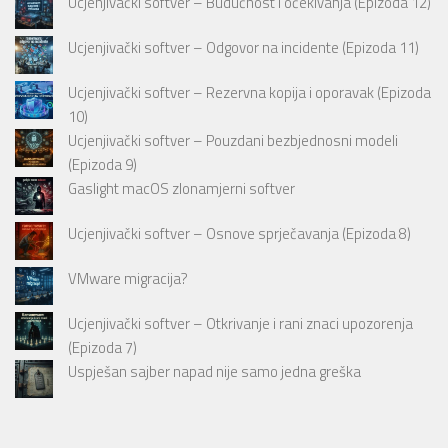
Ucjenjivački softver – Budućnost i očekivanja (Epizoda 12)
Ucjenjivački softver – Odgovor na incidente (Epizoda 11)
Ucjenjivački softver – Rezervna kopija i oporavak (Epizoda
10)
Ucjenjivački softver – Pouzdani bezbjednosni modeli
(Epizoda 9)
Gaslight macOS zlonamjerni softver
Ucjenjivački softver – Osnove sprječavanja (Epizoda 8)
VMware migracija?
Ucjenjivački softver – Otkrivanje i rani znaci upozorenja
(Epizoda 7)
Uspješan sajber napad nije samo jedna greška