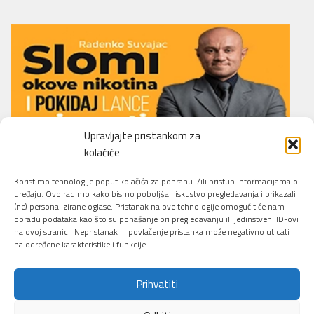
Upravljajte pristankom za
kolačiće
Li.O.N.S. Smoking Cessation Method
Koristimo tehnologije poput kolačića za pohranu i/ili pristup informacijama o
uređaju. Ovo radimo kako bismo poboljšali iskustvo pregledavanja i prikazali
(ne) personalizirane oglase. Pristanak na ove tehnologije omogućit će nam
obradu podataka kao što su ponašanje pri pregledavanju ili jedinstveni ID-ovi
na ovoj stranici. Nepristanak ili povlačenje pristanka može negativno uticati
na određene karakteristike i funkcije.
Prihvatiti
Sajber Info Security © 2026. All Rights Reserved.