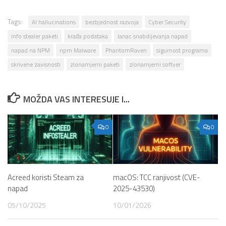
Tags:
AI hallucinations
bezbjednost razvoja
Cyber Security
info stealer paketi
krađa podataka
lanac snabdijevanja napad
napad na NPM
npm Malware
PhantomRaven
sigurnost programa
skrivene zavisnosti
zlonamjerni paketi
zlonamjerni softver
MOŽDA VAS INTERESUJE I...
0
0
Acreed koristi Steam za
macOS: TCC ranjivost (CVE-
napad
2025-43530)
05/10/2025
10/01/2026