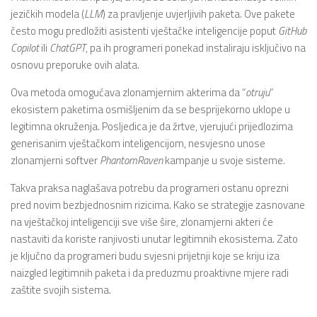
jezičkih modela (
LLM
) za pravljenje uvjerljivih paketa. Ove pakete
često mogu predložiti asistenti vještačke inteligencije poput
GitHub
Copilot
ili
ChatGPT
, pa ih programeri ponekad instaliraju isključivo na
osnovu preporuke ovih alata.
Ova metoda omogućava zlonamjernim akterima da “
otruju
”
ekosistem paketima osmišljenim da se besprijekorno uklope u
legitimna okruženja. Posljedica je da žrtve, vjerujući prijedlozima
generisanim vještačkom inteligencijom, nesvjesno unose
zlonamjerni softver
PhantomRaven
kampanje u svoje sisteme.
Takva praksa naglašava potrebu da programeri ostanu oprezni
pred novim bezbjednosnim rizicima. Kako se strategije zasnovane
na vještačkoj inteligenciji sve više šire, zlonamjerni akteri će
nastaviti da koriste ranjivosti unutar legitimnih ekosistema. Zato
je ključno da programeri budu svjesni prijetnji koje se kriju iza
naizgled legitimnih paketa i da preduzmu proaktivne mjere radi
zaštite svojih sistema.