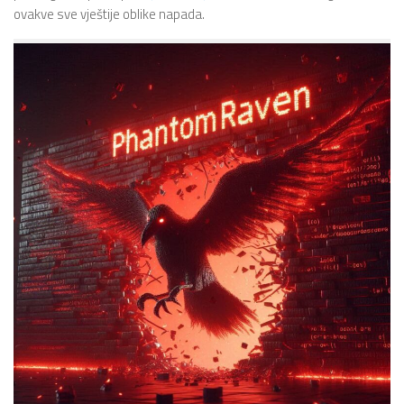
ovakve sve vještije oblike napada.