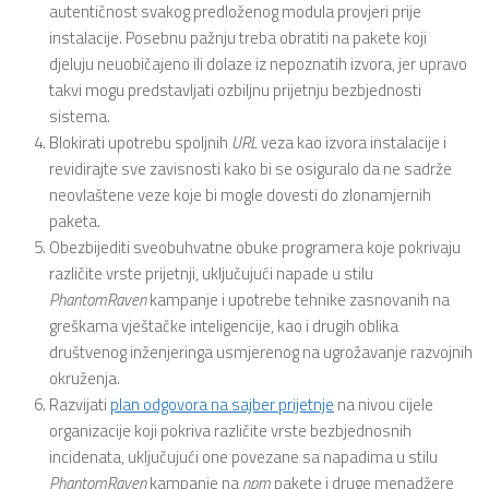
autentičnost svakog predloženog modula provjeri prije
instalacije. Posebnu pažnju treba obratiti na pakete koji
djeluju neuobičajeno ili dolaze iz nepoznatih izvora, jer upravo
takvi mogu predstavljati ozbiljnu prijetnju bezbjednosti
sistema.
Blokirati upotrebu spoljnih
URL
veza kao izvora instalacije i
revidirajte sve zavisnosti kako bi se osiguralo da ne sadrže
neovlaštene veze koje bi mogle dovesti do zlonamjernih
paketa.
Obezbijediti sveobuhvatne obuke programera koje pokrivaju
različite vrste prijetnji, uključujući napade u stilu
PhantomRaven
kampanje i upotrebe tehnike zasnovanih na
greškama vještačke inteligencije, kao i drugih oblika
društvenog inženjeringa usmjerenog na ugrožavanje razvojnih
okruženja.
Razvijati
plan odgovora na sajber prijetnje
na nivou cijele
organizacije koji pokriva različite vrste bezbjednosnih
incidenata, uključujući one povezane sa napadima u stilu
PhantomRaven
kampanje na
npm
pakete i druge menadžere