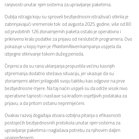
ranjivosti unutar
npm
sistema za upravljanje paketima.
Dublja istraga koju su sproveli bezbjednosni istraživači otkrila je
zabrinjavajući vremenski tok: od avgusta 2025. godine, više od 80
od prvobitnih 126 zlonamjernih paketa ostalo je operativno i
prikriveno kralo podatke za prijavu od neslutećih programera. Ovo
pokazuje u kojoj mjeri je
PhantomRaven
kampanja uspjela da
izbjegne otkrivanje tokom dužeg perioda.
Činjenica da su rana uklanjanja propustila većinu kasnijih
otpremanja dodatno otežava situaciju, jer ukazuje da su
zlonamjerni akteri prilagodili svoju taktiku kao odgovor na prve
bezbjednosne mjere. Na taj način uspjeli su da održe visok nivo
operativne tajnosti i nastave sa krađom osjetljivih podataka za
prijavu, a da pritom ostanu neprimijećeni.
Ovakav razvoj događaja otvara ozbiljna pitanja o efikasnosti
postojećih bezbjednosnih protokola unutar
npm
sistema za
upravljanje paketima i naglašava potrebu za njihovim daljim
unapređenjem.