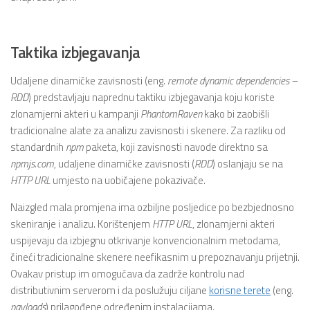
Taktika izbjegavanja
Udaljene dinamičke zavisnosti (eng.
remote dynamic dependencies –
RDD
) predstavljaju naprednu taktiku izbjegavanja koju koriste
zlonamjerni akteri u kampanji
PhantomRaven
kako bi zaobišli
tradicionalne alate za analizu zavisnosti i skenere. Za razliku od
standardnih
npm
paketa, koji zavisnosti navode direktno sa
npmjs.com
, udaljene dinamičke zavisnosti (
RDD
) oslanjaju se na
HTTP URL
umjesto na uobičajene pokazivače.
Naizgled mala promjena ima ozbiljne posljedice po bezbjednosno
skeniranje i analizu. Korištenjem
HTTP URL
, zlonamjerni akteri
uspijevaju da izbjegnu otkrivanje konvencionalnim metodama,
čineći tradicionalne skenere neefikasnim u prepoznavanju prijetnji.
Ovakav pristup im omogućava da zadrže kontrolu nad
distributivnim serverom i da poslužuju ciljane
korisne terete
(eng.
payloads
) prilagođene određenim instalacijama.