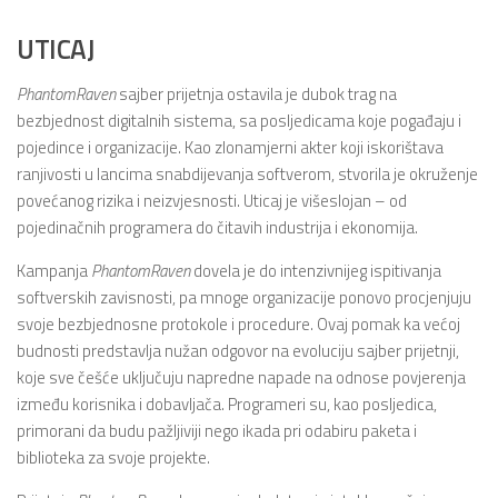
UTICAJ
PhantomRaven
sajber prijetnja ostavila je dubok trag na
bezbjednost digitalnih sistema, sa posljedicama koje pogađaju i
pojedince i organizacije. Kao zlonamjerni akter koji iskorištava
ranjivosti u lancima snabdijevanja softverom, stvorila je okruženje
povećanog rizika i neizvjesnosti. Uticaj je višeslojan – od
pojedinačnih programera do čitavih industrija i ekonomija.
Kampanja
PhantomRaven
dovela je do intenzivnijeg ispitivanja
softverskih zavisnosti, pa mnoge organizacije ponovo procjenjuju
svoje bezbjednosne protokole i procedure. Ovaj pomak ka većoj
budnosti predstavlja nužan odgovor na evoluciju sajber prijetnji,
koje sve češće uključuju napredne napade na odnose povjerenja
između korisnika i dobavljača. Programeri su, kao posljedica,
primorani da budu pažljiviji nego ikada pri odabiru paketa i
biblioteka za svoje projekte.