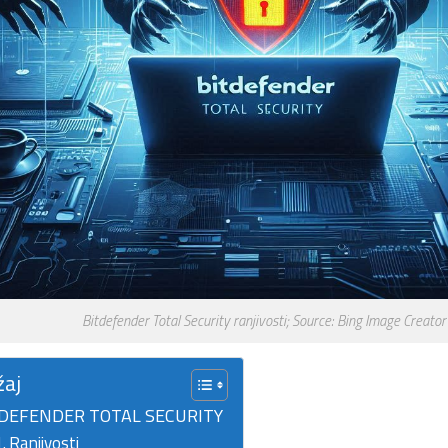
Bitdefender Total Security ranjivosti; Source: Bing Image Creator
žaj
DEFENDER TOTAL SECURITY
Ranjivosti