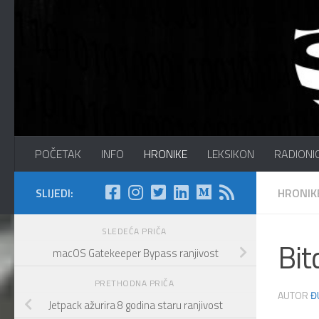
Preskočite na sadržaj
Sajber Info Security
POČETAK
INFO
HRONIKE
LEKSIKON
RADIONI
SLIJEDI:
HRONIK
SLEDEĆA PRIČA
Bit
macOS Gatekeeper Bypass ranjivost
PRETHODNA PRIČA
AUTOR
Đ
Jetpack ažurira 8 godina staru ranjivost