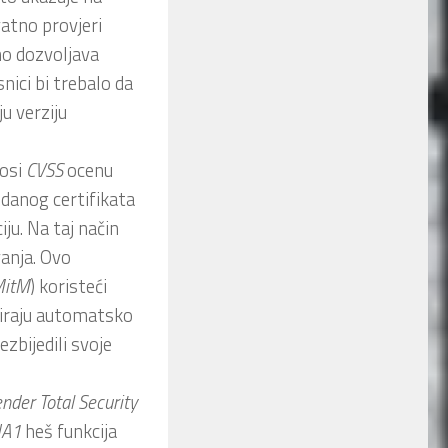
vatno provjeri
no dozvoljava
isnici bi trebalo da
ju verziju
nosi
CVSS
ocenu
danog certifikata
ju. Na taj način
anja. Ovo
itM
) koristeći
liraju automatsko
ezbijedili svoje
ender
Total
Security
HA1
heš funkcija