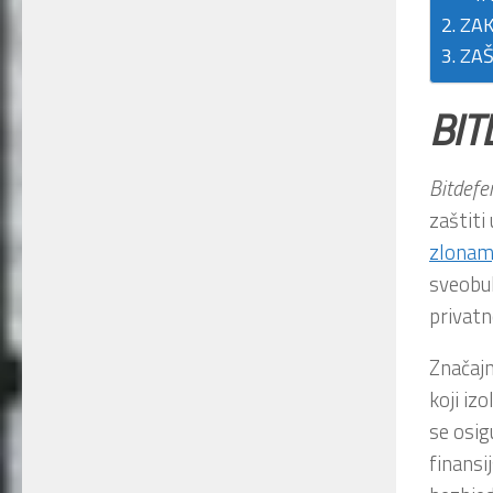
ZAK
ZAŠ
BIT
Bitdefe
zaštiti
zlonamj
sveobuh
privatn
Značajn
koji iz
se osig
finansi