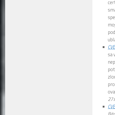
cer
sma
spec
mog
pod
ubl
CV
sa 
nep
pot
zlo
pro
ova
27.
CV
Bit