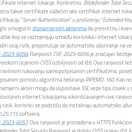
tifikate internet lokacije. Konkretno,
Bitdefender
Total
Secu
tra takve certifikate važećim ako certifikat internet lok
ifikaciju “
Server
Authentication
” u proširenju “
Extended
Key
lo omogućiti
zlonamjernim akterima
da presretnu i eve
atke koji se razmjenjuju između korisnika i internet lokacij
ažili ovaj rizik, preporučuje se automatsko ažuriranje na ve
E-2023-6056
: Ranjivost
CVE-2023-6056
je značajan bezbj
visokom ocjenom
CVSS
ozbiljnosti od
8,6
. Ova ranjivost l
ravilnom rukovanju samopotpisanim certifikatima, pose
pisanim pomoću algoritma heširanja
RIPEMD-160
. Kao re
namjerni akteri mogu da uspostave
SSL
veze tipa čovek u s
izvoljnim internet lokacijama iskorišćavanjem ove ranjivost
j rizik, korisnici se podstiču da instaliraju automatsko ažur
0.25.115
softvera.
E-2023-6057
: Ova ranjivost je pronađena u
HTTPS
funkcion
defender
Total
Security
Ranjivost je dobila
CVSS
ocjenu
8,6
, 