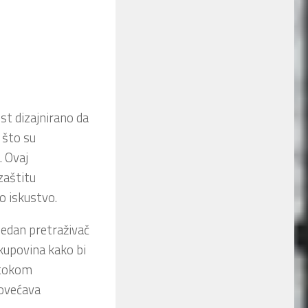
st dizajnirano da
 što su
. Ovaj
zaštitu
o iskustvo.
jedan pretraživač
 kupovina kako bi
p tokom
povećava