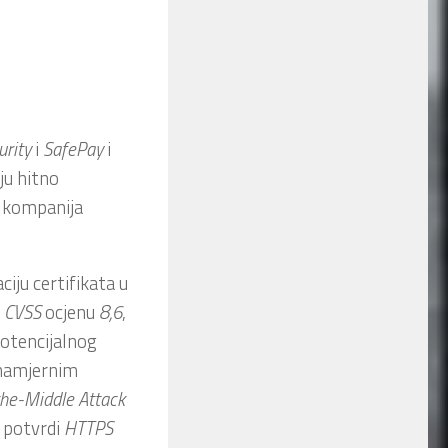
urity
i
SafePay
i
ju hitno
a kompanija
ciju certifikata u
a
CVSS
ocjenu
8,6
,
potencijalnog
onamjernim
he-Middle Attack
o potvrdi
HTTPS