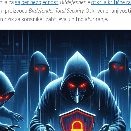
ija za
sajber bezbjednost
Bitdefender
je
otkrila kritične ra
m proizvodu
Bitdefender
Total
Security
. Otkrivene ranjivost
 rizik za korisnike i zahtijevaju hitno ažuriranje.