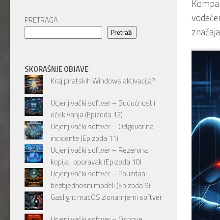
Kompan
vodeće
PRETRAGA
značajan
Pretraži
SKORAŠNJE OBJAVE
Kraj piratskih Windows aktivacija?
Ucjenjivački softver – Budućnost i
očekivanja (Epizoda 12)
Ucjenjivački softver – Odgovor na
incidente (Epizoda 11)
Ucjenjivački softver – Rezervna
kopija i oporavak (Epizoda 10)
Ucjenjivački softver – Pouzdani
bezbjednosni modeli (Epizoda 9)
Gaslight macOS zlonamjerni softver
Ucjenjivački softver – Osnove