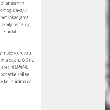
 zlonamjernim
o, omogućavajući
rnet lokacijama.
u ozbiljnost zbog
orisničkih
a
y
može vjerovati
t ima ocjenu 8,6 na
sredini (
MitM
),
 podatke koji se
se korisnicima da