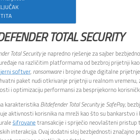
LJUČAK
TITA
DEFENDER TOTAL SECURITY
nder
Total
Security
je napredno rješenje za sajber bezbjedno
 uređaje na različitim platformama od bezbroj prijetnji kao
erni softver
,
ransomware
i brojne druge digitalne prijetnje
vatni paket nudi otkrivanje prijetnji u realnom vremenu, 
osti i optimizaciju performansi za besprijekorno korisničk
a karakteristika
Bitdefender
Total
Security
je
SafePay
, bezb
oluje aktivnosti korisnika na mreži kao što su bankarstvo i
urale
šifrovane
transakcije i spriječio neovlašteni pristu
jskih interakcija. Ovaj dodatni sloj bezbjednosti značajno 