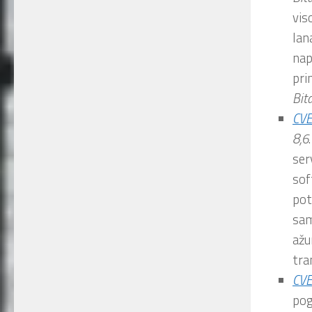
vis
lan
nap
pri
Bit
CV
8,6
ser
sof
pot
sam
ažu
tra
CV
pog