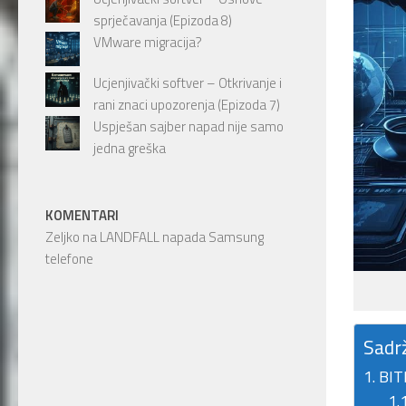
sprječavanja (Epizoda 8)
VMware migracija?
Ucjenjivački softver – Otkrivanje i
rani znaci upozorenja (Epizoda 7)
Uspješan sajber napad nije samo
jedna greška
KOMENTARI
Zeljko
na
LANDFALL napada Samsung
telefone
Sadr
BIT