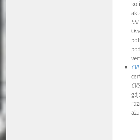
kol
akt
SSL
Ova
pot
pod
ver
CV
cer
CVS
gdj
raz
ažu