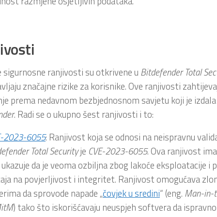
nost razmjene osjetljivih podataka.
ivosti
e sigurnosne ranjivosti su otkrivene u
Bitdefender
Total
Sec
vljaju značajne rizike za korisnike. Ove ranjivosti zahtijeva
nje prema nedavnom bezbjednosnom savjetu koji je izdal
nder
. Radi se o ukupno šest ranjivosti i to:
E-2023-6055
: Ranjivost koja se odnosi na neispravnu valida
defender
Total
Security
je
CVE-2023-6055
. Ova ranjivost im
 ukazuje da je veoma ozbiljna zbog lakoće eksploatacije i 
caja na povjerljivost i integritet. Ranjivost omogućava zl
erima da sprovode napade „
čovjek u sredini
“ (eng.
Man-in-t
itM
) tako što iskorišćavaju neuspjeh softvera da ispravn