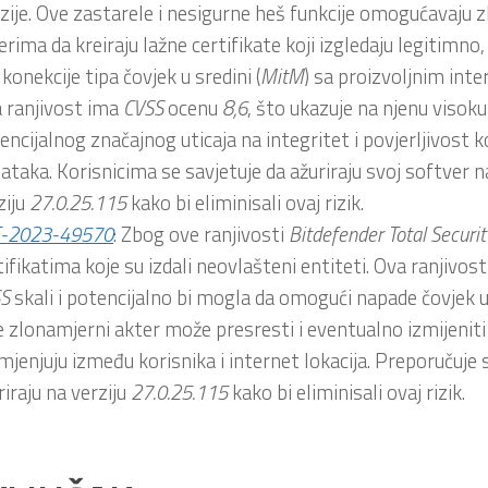
izije. Ove zastarele i nesigurne heš funkcije omogućavaju
erima da kreiraju lažne certifikate koji izgledaju legitimn
konekcije tipa čovjek u sredini (
MitM
) sa proizvoljnim inte
 ranjivost ima
CVSS
ocenu
8,6
, što ukazuje na njenu visok
encijalnog značajnog uticaja na integritet i povjerljivost k
ataka. Korisnicima se savjetuje da ažuriraju svoj softver n
ziju
27.0.25.115
kako bi eliminisali ovaj rizik.
E-2023-49570
: Zbog ove ranjivosti
Bitdefender
Total
Securit
tifikatima koje su izdali neovlašteni entiteti. Ova ranjivos
S
skali i potencijalno bi mogla da omogući napade čovjek u 
e zlonamjerni akter može presresti i eventualno izmijeniti
mjenjuju između korisnika i internet lokacija. Preporučuje 
riraju na verziju
27.0.25.115
kako bi eliminisali ovaj rizik.