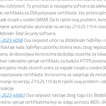
oku ozbiljnost. To proizilazi iz neuspjeha softvera da adek
ac certifikata za
DSA
potpisane certifikate, što potencijal
ade čovjek u sredini (
MitM
). Da bi riješili ovaj problem, kor
mjene automatsko ažuriranje na verziju
27.0.25.115
ili novi
defender
Total
Security
softvera.
E-2023-6058
: Ova ranjivost utiče na
Bitdefender
SafePay
i 
. Nastaje kada
SafePay
u početku blokira vezu zbog nepouz
vera, ali dozvoljava korisnicima da dodaju izuzetke za lokaci
tver naknadno vjeruje certifikatu za buduća
HTTPS
poveziv
encijalno može otvoriti vrata za napade čovjek u sredini (
M
opotpisane certifikate. Korisnicima se savjetuje da insta
riranje na verziju
27.0.25.115
da bi riješili ovaj problem i ob
nsakcije.
E-2023-49567
: Ova ranjivost nastaje zbog toga što
Bitdef
rešno vjeruje certifikatima koji se izdaju pomoću
MD5
i
S