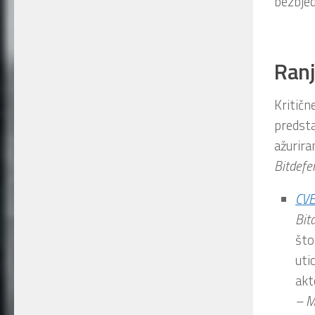
bezbjed
Ranj
Kritičn
predsta
ažurira
Bitdefe
CV
Bit
što
uti
akt
– M