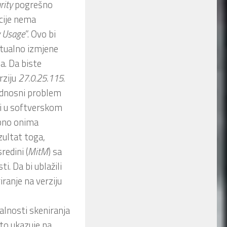
rity
pogrešno
acije nema
Usage
”. Ovo bi
ntualno izmjene
a. Da biste
rziju
27.0.25.115
.
ednosni problem
eži u softverskom
bno onima
zultat toga,
redini (
MitM
) sa
i. Da bi ublažili
iranje na verziju
alnosti skeniranja
što ukazuje na