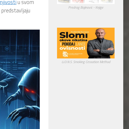
njivosti
u svom
Predrag Bojinovic - Knjige
i predstavljaju
Li.O.N.S. Smoking Cessation Method