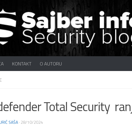
CA
KONTAKT
O AUTORU
E
defender Total Security ranj
URIĆ SAŠA
·
28/10/2024