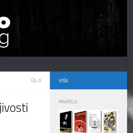
0
VIŠE
ivosti
PRIJATELJI: