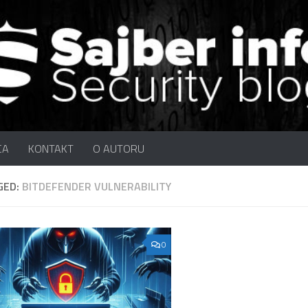
CA
KONTAKT
O AUTORU
GED:
BITDEFENDER VULNERABILITY
0