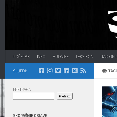
Preskočite na sadržaj
Sajber Info Security
POČETAK
INFO
HRONIKE
LEKSIKON
RADIONI
SLIJEDI:
TAG
PRETRAGA
Pretraži
SKORAŠNJE OBJAVE