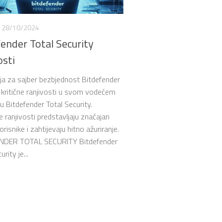
28/10/2024
fender Total Security
osti
a za sajber bezbjednost Bitdefender
la kritične ranjivosti u svom vodećem
u Bitdefender Total Security.
e ranjivosti predstavljaju značajan
korisnike i zahtijevaju hitno ažuriranje.
NDER TOTAL SECURITY Bitdefender
rity je...