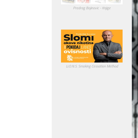
Predrag Bojinovic - Knjige
Li.O.N.S. Smoking Cessation Method