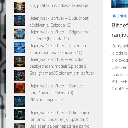
Kraj piratskih Windows aktivacija?
HRONIKE
Ucjenjivački softver – Budućnost i
Bitde
očekivanja (Epizoda 12)
Ucjenjivački softver – Odgovor na
ranjiv
incidente (Epizoda 11)
Ucjenjivački softver – Rezervna
Kompanij
kopija i oporavak (Epizoda 10)
je otkri
Ucjenjivački softver – Pouzdani
proizvod
bezbjednosni modeli (Epizoda 9)
Otkriven
Gaslight macOS zlonamjerni softver
rizik za 
BITDEFE
Ucjenjivački softver – Osnove
Total Secu
sprječavanja (Epizoda 8)
VMware migracija?
Ucjenjivački softver – Otkrivanje i
rani znaci upozorenja (Epizoda 7)
Uspješan sajber napad nije samo