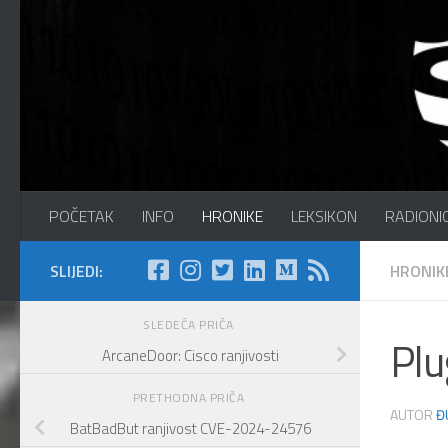
Preskočite na sadržaj
Sajber Info Security
POČETAK
INFO
HRONIKE
LEKSIKON
RADIONI
SLIJEDI:
HRONIK
SLEDEĆA PRIČA
Plu
ArcaneDoor: Cisco ranjivosti
PRETHODNA PRIČA
AUTOR
Đ
BatBadBut ranjivost CVE-2024-24576