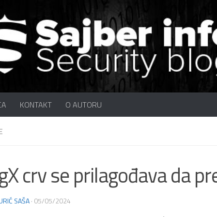
CA
KONTAKT
O AUTORU
E
gX crv se prilagođava da pre
URIĆ SAŠA
·
05/05/2024