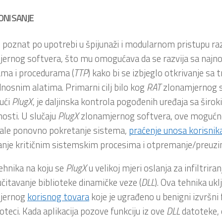
ONISANJE
 poznat po upotrebi u špijunaži i modularnom pristupu ra
ernog softvera, što mu omogućava da se razvija sa najno
ma i procedurama (
TTP
) kako bi se izbjeglo otkrivanje sa 
nosnim alatima. Primarni cilj bilo kog
RAT
zlonamjernog s
jući
PlugX
, je daljinska kontrola pogođenih uređaja sa šir
osti. U slučaju
PlugX
zlonamjernog softvera, ove mogućno
vale ponovno pokretanje sistema,
praćenje unosa korisnik
anje kritičnim sistemskim procesima i otpremanje/preuzi
ehnika na koju se
PlugX
u velikoj mjeri oslanja za infiltriran
čitavanje biblioteke dinamičke veze (
DLL
). Ova tehnika ukl
jernog
korisnog tovara
koje je ugrađeno u benigni izvršni f
teci. Kada aplikacija pozove funkciju iz ove
DLL
datoteke,