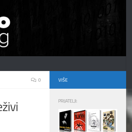
0
VIŠE
živi
PRIJATELJI: