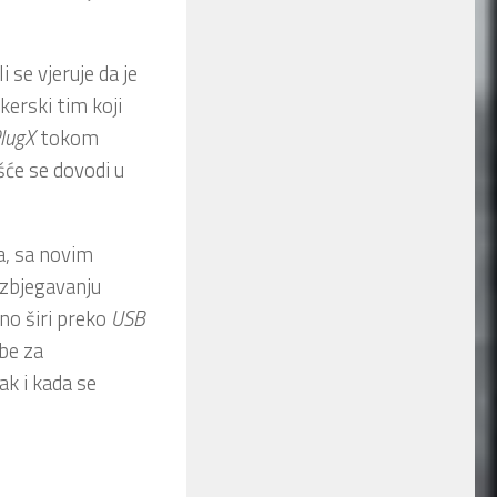
 se vjeruje da je
kerski tim koji
lugX
tokom
šće se dovodi u
, sa novim
 izbjegavanju
no širi preko
USB
ebe za
ak i kada se