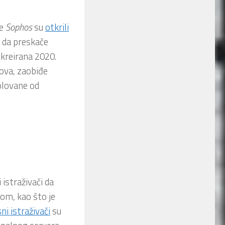
je
Sophos
su
otkrili
 da preskače
, kreirana 2020.
ova, zaobiđe
zolovane od
 istraživači da
om, kao što je
ni istraživači
su