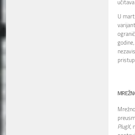
učitava
U martu
varijan
ogranič
godine,
nezavi
pristup
MREŽNO
Mrežno 
preusmj
PlugX
,