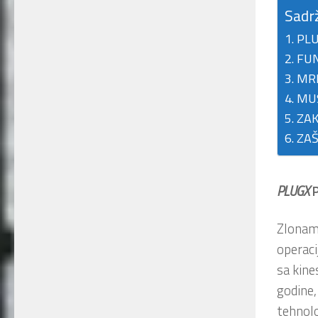
Sadr
PLU
FUN
MR
MU
ZAK
ZAŠ
PLUGX
P
Zlonam
operaci
sa kine
godine,
tehnolo