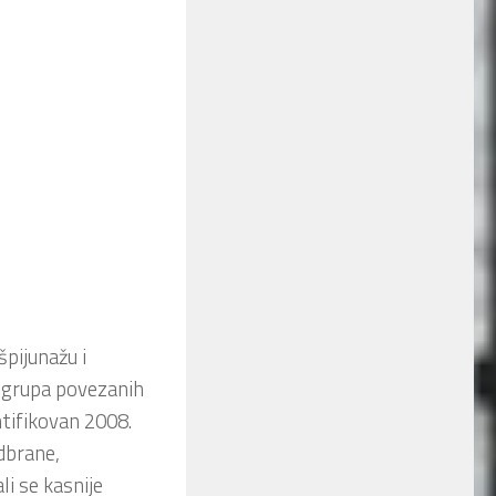
špijunažu i
e grupa povezanih
ntifikovan 2008.
odbrane,
li se kasnije