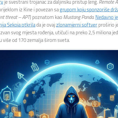
rv
je svestrani trojanac za daljinsku pristup (eng.
Remote Ac
porijeklom iz Kine i povezan sa
grupom koju sponzoriše drž
ent threat – APT
) poznatom kao
Mustang
Panda
.
Nedavno je
ja Sekoia otkrila
da je ovaj
zlonamjerni softver
proširio 
izvan svog mjesta rođenja, utičući na preko 2,5 miliona je
u više od 170 zemalja širom sveta.