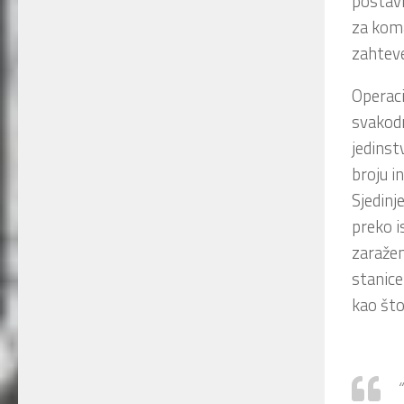
postavi
za kom
zahteve
Operaci
svakodn
jedinst
broju in
Sjedinj
preko 
zaražen
stanice
kao št
“