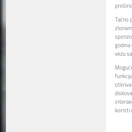
proširi
Tačno 
zlonamj
sponzor
godina 
vezu s
Mogućn
funkcija
otkriva
diskova
interak
koristi