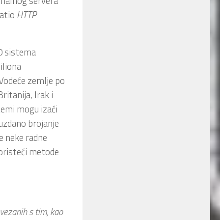
inalnog servera
vatio
HTTP
00 sistema
iliona
. Vodeće zemlje po
ritanija, Irak i
temi mogu izaći
ouzdano brojanje
se neke radne
koristeći metode
vezanih s tim, kao