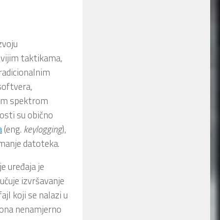
zvoju
vijim taktikama,
tradicionalnim
oftvera,
okim spektrom
sti su obično
a
(eng.
keylogging
),
manje datoteka.
je uređaja je
jučuje izvršavanje
ajl koji se nalazi u
 ona nenamjerno