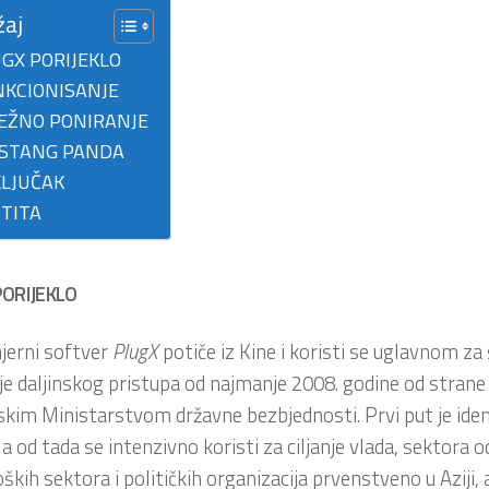
žaj
GX PORIJEKLO
KCIONISANJE
EŽNO PONIRANJE
STANG PANDA
LJUČAK
TITA
ORIJEKLO
jerni softver
PlugX
potiče iz Kine i koristi se uglavnom za 
je daljinskog pristupa od najmanje 2008. godine od stran
skim Ministarstvom državne bezbjednosti. Prvi put je ide
 a od tada se intenzivno koristi za ciljanje vlada, sektora 
ških sektora i političkih organizacija prvenstveno u Aziji, a