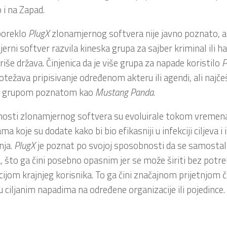
o i na Zapad.
poreklo
PlugX
zlonamjernog softvera nije javno poznato, ali
erni softver razvila kineska grupa za sajber kriminal ili ha
iše država. Činjenica da je više grupa za napade koristilo
P
otežava pripisivanje određenom akteru ili agendi, ali najče
a grupom poznatom kao
Mustang
Panda
.
osti zlonamjernog softvera su evoluirale tokom vremena
ma koje su dodate kako bi bio efikasniji u infekciji ciljeva i
nja.
PlugX
je poznat po svojoj sposobnosti da se samostal
, što ga čini posebno opasnim jer se može širiti bez potr
cijom krajnjeg korisnika. To ga čini značajnom prijetnjom č
 u ciljanim napadima na određene organizacije ili pojedince.