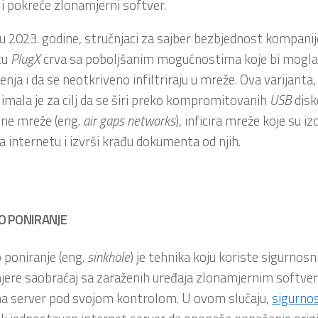
 i pokreće zlonamjerni softver.
 2023. godine, stručnjaci za sajber bezbjednost kompani
tu
PlugX
crva sa poboljšanim mogućnostima koje bi mogla
enja i da se neotkriveno infiltriraju u mreže. Ova varijanta
 imala je za cilj da se širi preko kompromitovanih
USB
disk
sne mreže (eng.
air gaps networks
), inficira mreže koje su i
a internetu i izvrši krađu dokumenta od njih.
 PONIRANJE
poniranje (eng.
sinkhole
) je tehnika koju koriste sigurnosni
ere saobraćaj sa zaraženih uređaja zlonamjernim softver
 na server pod svojom kontrolom. U ovom slučaju,
sigurnos