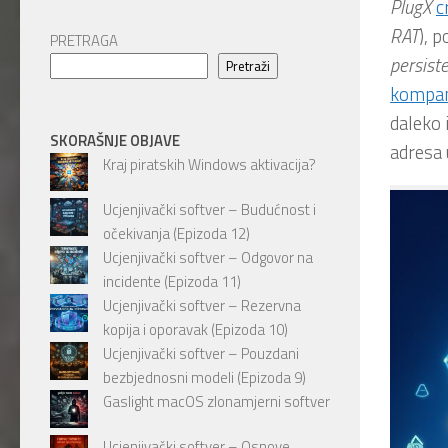
PlugX
c
RAT
), 
PRETRAGA
persist
Pretraži
kompani
daleko 
SKORAŠNJE OBJAVE
adresa 
Kraj piratskih Windows aktivacija?
Ucjenjivački softver – Budućnost i
očekivanja (Epizoda 12)
Ucjenjivački softver – Odgovor na
incidente (Epizoda 11)
Ucjenjivački softver – Rezervna
kopija i oporavak (Epizoda 10)
Ucjenjivački softver – Pouzdani
bezbjednosni modeli (Epizoda 9)
Gaslight macOS zlonamjerni softver
Ucjenjivački softver – Osnove