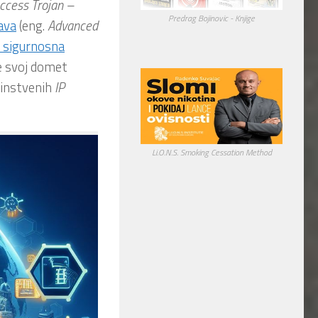
cess Trojan –
Predrag Bojinovic - Knjige
ava
(eng.
Advanced
 sigurnosna
je svoj domet
dinstvenih
IP
Li.O.N.S. Smoking Cessation Method