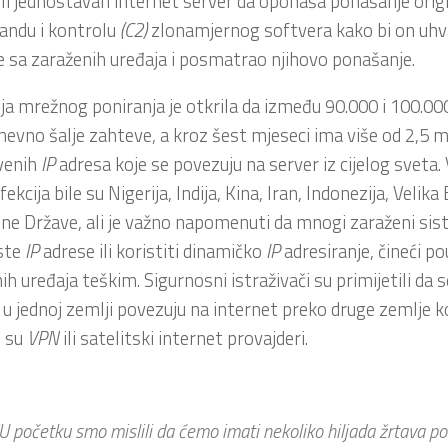
li jednostavan internet server da oponaša ponašanje orig
andu i kontrolu
(C2)
zlonamjernog softvera kako bi on uh
 sa zaraženih uređaja i posmatrao njihovo ponašanje.
ja mrežnog poniranja je otkrila da između 90.000 i 100.0
evno šalje zahteve, a kroz šest mjeseci ima više od 2,5 m
venih
IP
adresa koje se povezuju na server iz cijelog sveta
fekcija bile su Nigerija, Indija, Kina, Iran, Indonezija, Velika B
ene Države, ali je važno napomenuti da mnogi zaraženi sis
iste
IP
adrese ili koristiti dinamičko
IP
adresiranje, čineći p
ih uređaja teškim. Sigurnosni istraživači su primijetili da 
 u jednoj zemlji povezuju na internet preko druge zemlje 
o su
VPN
ili satelitski internet provajderi.
U početku smo mislili da ćemo imati nekoliko hiljada žrtava po