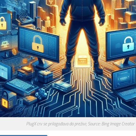
PlugX crv se prilagođava da preživi; Source: Bing Image Creator