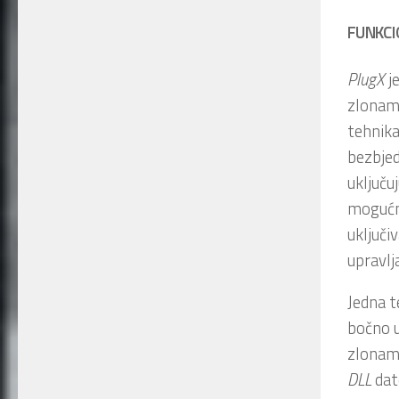
FUNKCI
PlugX
je
zlonamj
tehnika
bezbjed
uključu
mogućn
uključi
upravlj
Jedna t
bočno u
zlonam
DLL
dato