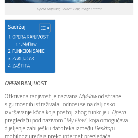
Opera ranjivost; Source: Bing Image Creator
Sadržaj
OPERA RANJIVOST
MyFlaw
FUNKCIONISANJE
ZAKLJUČAK
ZAŠTITA
OPERA
RANJIVOST
Otkrivena ranjivost je nazvana
MyFlaw
od strane
sigurnosnih istraživala i odnosi se na daljinsko
izvršavanje kôda koja postoji zbog funkcije u
Opera
pregledaču pod nazivom “
My Flow
”, koja omogućava
dijeljenje zabilješki i datoteka između
Desktop
i
mobilnog uređaja preko internet pregledača.