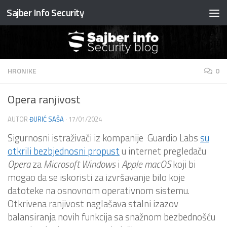
Sajber Info Security
Preskočite na sadržaj
HRONIKE
0
Opera ranjivost
AUTOR
ĐURIĆ SAŠA
·
17/01/2024
Sigurnosni istraživači iz kompanije Guardio Labs
su
otkrili bezbjednosni propust
u internet pregledaču
Opera
za
Microsoft
Windows
i
Apple
macOS
koji bi
mogao da se iskoristi za izvršavanje bilo koje
datoteke na osnovnom operativnom sistemu.
Otkrivena ranjivost naglašava stalni izazov
balansiranja novih funkcija sa snažnom bezbednošću