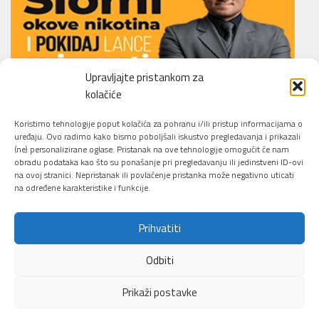
Upravljajte pristankom za
kolačiće
Li.O.N.S. Smoking Cessation Method
Koristimo tehnologije poput kolačića za pohranu i/ili pristup informacijama o
uređaju. Ovo radimo kako bismo poboljšali iskustvo pregledavanja i prikazali
(ne) personalizirane oglase. Pristanak na ove tehnologije omogućit će nam
obradu podataka kao što su ponašanje pri pregledavanju ili jedinstveni ID-ovi
na ovoj stranici. Nepristanak ili povlačenje pristanka može negativno uticati
na određene karakteristike i funkcije.
Prihvatiti
Sajber Info Security © 2026. All Rights Reserved.
Odbiti
Pokreće ga
- Dizajn
Hueman tema
Prikaži postavke