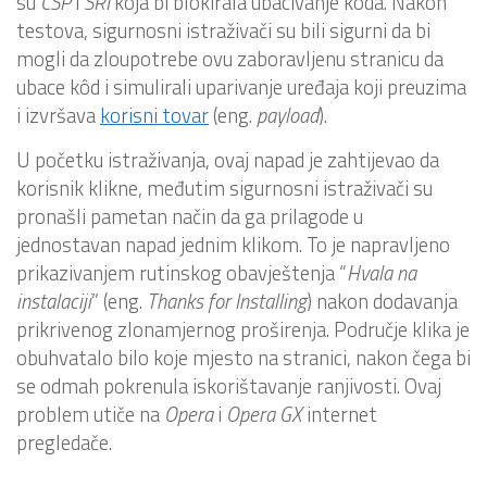
su
CSP
i
SRI
koja bi blokirala ubacivanje kôda. Nakon
testova, sigurnosni istraživači su bili sigurni da bi
mogli da zloupotrebe ovu zaboravljenu stranicu da
ubace kôd i simulirali uparivanje uređaja koji preuzima
i izvršava
korisni tovar
(eng.
payload
).
U početku istraživanja, ovaj napad je zahtijevao da
korisnik klikne, međutim sigurnosni istraživači su
pronašli pametan način da ga prilagode u
jednostavan napad jednim klikom. To je napravljeno
prikazivanjem rutinskog obavještenja “
Hvala na
instalaciji
” (eng.
Thanks for Installing
) nakon dodavanja
prikrivenog zlonamjernog proširenja. Područje klika je
obuhvatalo bilo koje mjesto na stranici, nakon čega bi
se odmah pokrenula iskorištavanje ranjivosti. Ovaj
problem utiče na
Opera
i
Opera GX
internet
pregledače.