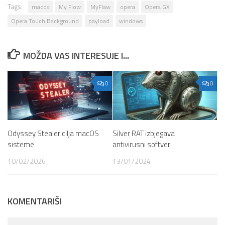
Tags:
macos
My Flow
MyFlaw
opera
Opera GX
Opera Touch Background
payload
windows
MOŽDA VAS INTERESUJE I...
0
0
Odyssey Stealer cilja macOS
Silver RAT izbjegava
sisteme
antivirusni softver
10/02/2026
13/01/2024
KOMENTARIŠI