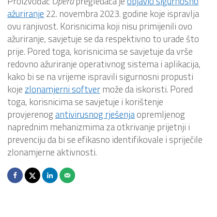
Proizvođač
Opera
pregledača je
objavio sigurnosno
ažuriranje
22. novembra 2023. godine koje ispravlja
ovu ranjivost. Korisnicima koji nisu primijenili ovo
ažuriranje, savjetuje se da respektivno to urade što
prije. Pored toga, korisnicima se savjetuje da vrše
redovno ažuriranje operativnog sistema i aplikacija,
kako bi se na vrijeme ispravili sigurnosni propusti
koje
zlonamjerni softver
može da iskoristi. Pored
toga, korisnicima se savjetuje i korištenje
provjerenog
antivirusnog rješenja
opremljenog
naprednim mehanizmima za otkrivanje prijetnji i
prevenciju da bi se efikasno identifikovale i spriječile
zlonamjerne aktivnosti.