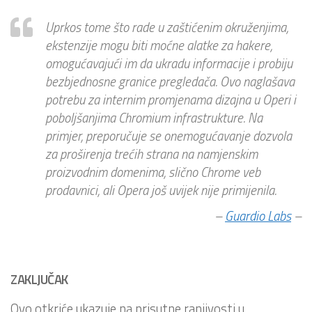
Uprkos tome što rade u zaštićenim okruženjima,
ekstenzije mogu biti moćne alatke za hakere,
omogućavajući im da ukradu informacije i probiju
bezbjednosne granice pregledača. Ovo naglašava
potrebu za internim promjenama dizajna u Operi i
poboljšanjima Chromium infrastrukture. Na
primjer, preporučuje se onemogućavanje dozvola
za proširenja trećih strana na namjenskim
proizvodnim domenima, slično Chrome veb
prodavnici, ali Opera još uvijek nije primijenila.
–
Guardio Labs
–
ZAKLJUČAK
Ovo otkriće ukazuje na prisutne ranjivosti u