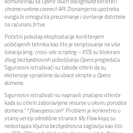
komuniciraju sa
Opera Touch Background
koristeći
chrome.runtime.connect API
. Zlonamjerna upotreba
ovoga bi omogućila preuzimanje i izvršenje datoteke
na računaru žrtve.
Početni pokušaji eksploatacije korištenjem
uobičajenih tehnika kao što je skriptovanje na više
lokacija (eng.
cross-site scripting – XSS
) su blokirani
zbog bezbjednosnih poboljšanja
Opera
pregledača.
Sigurnosni istraživači su takođe otkrili da su
ekstenzije spriječene da ubace skripte u
Opera
domene.
Sigurnosni istraživači su napravili značajno otkriće
kada su otkrili zaboravljene resurse u okviru porodice
domena “
*.flow.opera.com
”. Problem je konkretno u
staroj verziji odredišne stranice
My Flow
kojoj su
nedostajala ključna bezbjednosna zaglavlja kao što