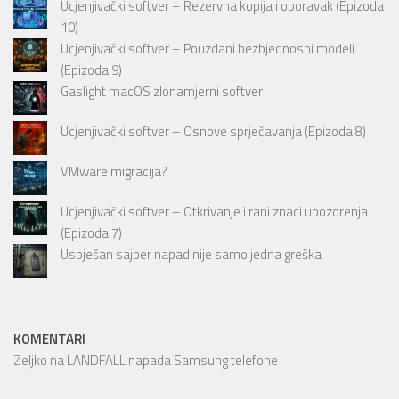
Ucjenjivački softver – Rezervna kopija i oporavak (Epizoda
10)
Ucjenjivački softver – Pouzdani bezbjednosni modeli
(Epizoda 9)
Gaslight macOS zlonamjerni softver
Ucjenjivački softver – Osnove sprječavanja (Epizoda 8)
VMware migracija?
Ucjenjivački softver – Otkrivanje i rani znaci upozorenja
(Epizoda 7)
Uspješan sajber napad nije samo jedna greška
KOMENTARI
Zeljko
na
LANDFALL napada Samsung telefone