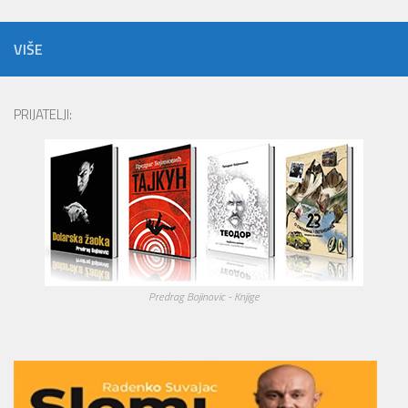
VIŠE
PRIJATELJI:
Predrag Bojinovic - Knjige