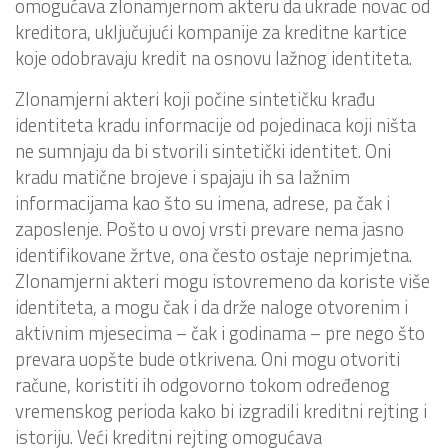
omogućava zlonamjernom akteru da ukrade novac od
kreditora, uključujući kompanije za kreditne kartice
koje odobravaju kredit na osnovu lažnog identiteta.
Zlonamjerni akteri koji počine sintetičku krađu
identiteta kradu informacije od pojedinaca koji ništa
ne sumnjaju da bi stvorili sintetički identitet. Oni
kradu matične brojeve i spajaju ih sa lažnim
informacijama kao što su imena, adrese, pa čak i
zaposlenje. Pošto u ovoj vrsti prevare nema jasno
identifikovane žrtve, ona često ostaje neprimjetna.
Zlonamjerni akteri mogu istovremeno da koriste više
identiteta, a mogu čak i da drže naloge otvorenim i
aktivnim mjesecima – čak i godinama – pre nego što
prevara uopšte bude otkrivena. Oni mogu otvoriti
račune, koristiti ih odgovorno tokom određenog
vremenskog perioda kako bi izgradili kreditni rejting i
istoriju. Veći kreditni rejting omogućava