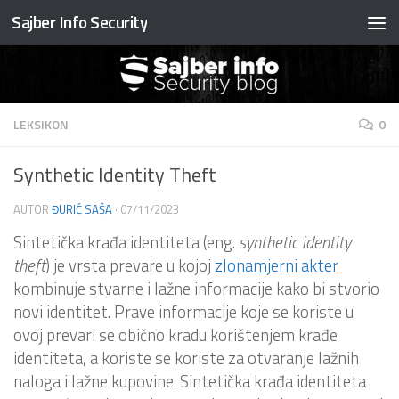
Sajber Info Security
Preskočite na sadržaj
LEKSIKON
0
Synthetic Identity Theft
AUTOR
ĐURIĆ SAŠA
·
07/11/2023
Sintetička krađa identiteta (eng.
synthetic identity
theft
) je vrsta prevare u kojoj
zlonamjerni akter
kombinuje stvarne i lažne informacije kako bi stvorio
novi identitet. Prave informacije koje se koriste u
ovoj prevari se obično kradu korištenjem krađe
identiteta, a koriste se koriste za otvaranje lažnih
naloga i lažne kupovine. Sintetička krađa identiteta