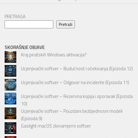
PRETRAGA
Pretraži
SKORAŠNJE OBJAVE
Kraj piratskih Windows aktivacija?
Ucjenjivački softver – Budućnost i očekivanja (Epizoda 12)
Ucjenjivački softver – Odgovor na incidente (Epizoda 11)
Ucjenjivački softver – Rezervna kopija i oporavak (Epizoda
10)
Ucjenjivački softver – Pouzdani bezbjednosni modeli
(Epizoda 9)
Gaslight macOS zlonamjerni softver