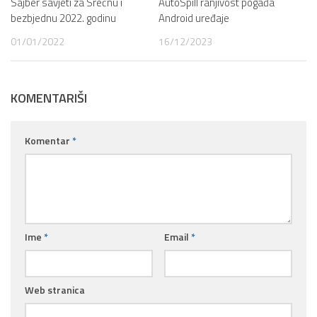
Sajber savjeti za Srećnu i
AutoSpill ranjivost pogađa
bezbjednu 2022. godinu
Android uređaje
01/01/2022
16/12/2023
KOMENTARIŠI
Komentar
*
Ime
*
Email
*
Web stranica