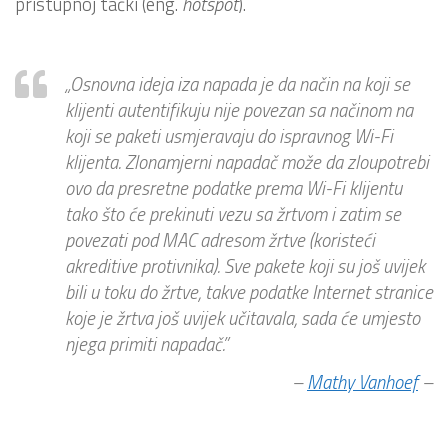
pristupnoj tački (eng.
hotspot
).
„Osnovna ideja iza napada je da način na koji se
klijenti autentifikuju nije povezan sa načinom na
koji se paketi usmjeravaju do ispravnog
Wi-Fi
klijenta. Zlonamjerni napadač može da zloupotrebi
ovo da presretne podatke prema
Wi-Fi
klijentu
tako što će prekinuti vezu sa žrtvom i zatim se
povezati pod
MAC
adresom žrtve (koristeći
akreditive protivnika). Sve pakete koji su još uvijek
bili u toku do žrtve, takve podatke Internet stranice
koje je žrtva još uvijek učitavala, sada će umjesto
njega primiti napadač.”
–
Mathy Vanhoef
–