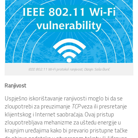
IEEE 802.11 Wi-Fi protokol ranjivost; Dizajn: Saša Đurić
Ranjivost
Uspješno iskorištavanje ranjivosti moglo bi da se
zloupotrebi za preuzimanje
TCP
veza ili presretanje
klijentskog i Internet saobraćaja. Ovaj pristup
zloupotrebljava mehanizme za uštedu energije u
krajnjim uređajima kako bi prevario pristupne tačke