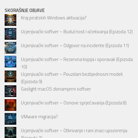
SKORAŠNJE OBJAVE
Kraj piratskih Windows aktivacija?
Ucjenjivački softver – Budućnost i očekivanja (Epizoda 12)
Ucjenjivački softver – Odgovor na incidente (Epizoda 11)
Ucjenjivački softver – Rezervna kopija i oporavak (Epizoda
10)
Ucjenjivački softver – Pouzdani bezbjednosni modeli
(Epizoda 9)
Gaslight macOS zlonamjerni softver
Ucjenjivački softver – Osnove sprječavanja (Epizoda 8)
VMware migracija?
Ucjenjivački softver – Otkrivanje i rani znaci upozorenja
(Epizoda 7)