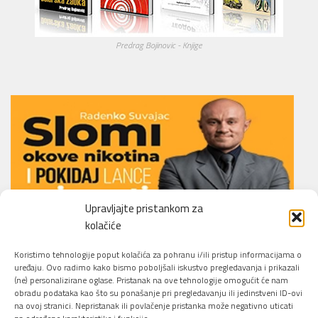
Predrag Bojinovic - Knjige
Upravljajte pristankom za
kolačiće
Li.O.N.S. Smoking Cessation Method
Koristimo tehnologije poput kolačića za pohranu i/ili pristup informacijama o
uređaju. Ovo radimo kako bismo poboljšali iskustvo pregledavanja i prikazali
(ne) personalizirane oglase. Pristanak na ove tehnologije omogućit će nam
obradu podataka kao što su ponašanje pri pregledavanju ili jedinstveni ID-ovi
na ovoj stranici. Nepristanak ili povlačenje pristanka može negativno uticati