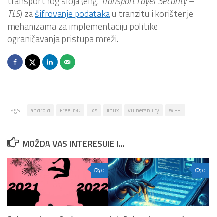
transportnog sloja (eng.
Transport Layer Security –
TLS
) za
šifrovanje podataka
u tranzitu i korištenje
mehanizama za implementaciju politike
ograničavanja pristupa mreži.
Tags:
android
FreeBSD
ios
linux
vulnerability
Wi-Fi
MOŽDA VAS INTERESUJE I...
0
0