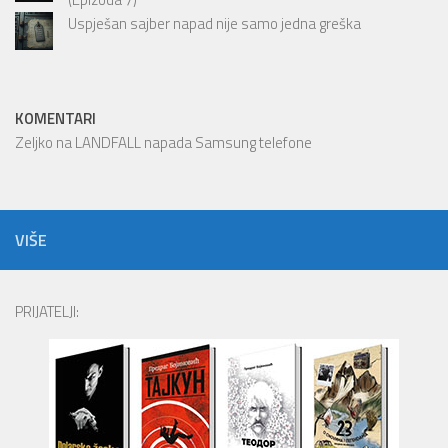
Uspješan sajber napad nije samo jedna greška
KOMENTARI
Zeljko
na
LANDFALL napada Samsung telefone
VIŠE
PRIJATELJI: