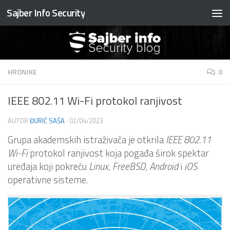
Sajber Info Security
Preskočite na sadržaj
HRONIKE
0
IEEE 802.11 Wi-Fi protokol ranjivost
AUTOR
ĐURIĆ SAŠA
·
02/04/2023
Grupa akademskih istraživača je otkrila
IEEE 802.11
Wi-Fi
protokol ranjivost koja pogađa širok spektar
uređaja koji pokreću
Linux
,
FreeBSD
,
Android
i
iOS
operativne sisteme.