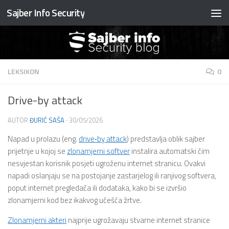
Sajber Info Security
Preskočite na sadržaj
LEKSIKON
0
Drive-by attack
AUTOR
ĐURIĆ SAŠA
·
30/05/2026
Napad u prolazu (eng.
drive‑by attack
) predstavlja oblik sajber
prijetnje u kojoj se
zlonamjerni softver
instalira automatski čim
nesvjestan korisnik posjeti ugroženu internet stranicu. Ovakvi
napadi oslanjaju se na postojanje zastarjelog ili ranjivog softvera,
poput internet pregledača ili dodataka, kako bi se izvršio
zlonamjerni kod bez ikakvog učešća žrtve.
Zlonamjerni akteri
najprije ugrožavaju stvarne internet stranice