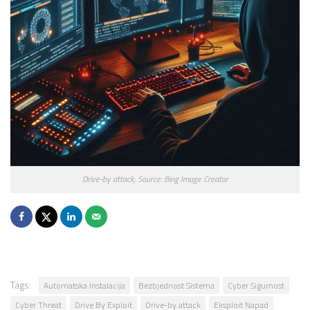
Drive-by attack; Source: Bing Image Creator
Tags:
Automatska Instalacija
Bezbjednost Sistema
Cyber Sigurnost
Cyber Threat
Drive By Exploit
Drive-by attack
Eksploit Napad