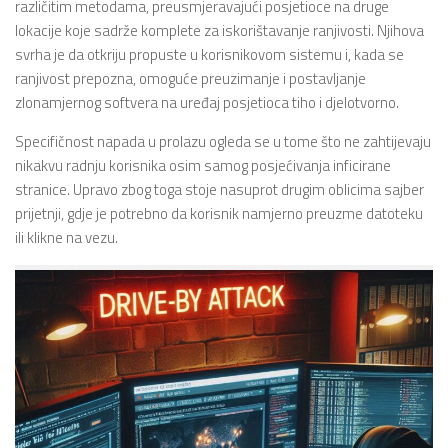
različitim metodama, preusmjeravajući posjetioce na druge
lokacije koje sadrže komplete za iskorištavanje ranjivosti. Njihova
svrha je da otkriju propuste u korisnikovom sistemu i, kada se
ranjivost prepozna, omoguće preuzimanje i postavljanje
zlonamjernog softvera na uređaj posjetioca tiho i djelotvorno.
Specifičnost napada u prolazu ogleda se u tome što ne zahtijevaju
nikakvu radnju korisnika osim samog posjećivanja inficirane
stranice. Upravo zbog toga stoje nasuprot drugim oblicima sajber
prijetnji, gdje je potrebno da korisnik namjerno preuzme datoteku
ili klikne na vezu.