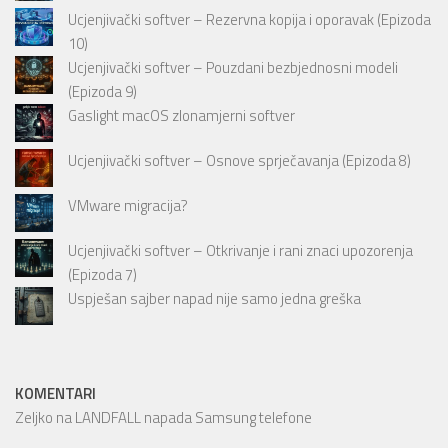
Ucjenjivački softver – Rezervna kopija i oporavak (Epizoda
10)
Ucjenjivački softver – Pouzdani bezbjednosni modeli
(Epizoda 9)
Gaslight macOS zlonamjerni softver
Ucjenjivački softver – Osnove sprječavanja (Epizoda 8)
VMware migracija?
Ucjenjivački softver – Otkrivanje i rani znaci upozorenja
(Epizoda 7)
Uspješan sajber napad nije samo jedna greška
KOMENTARI
Zeljko
na
LANDFALL napada Samsung telefone