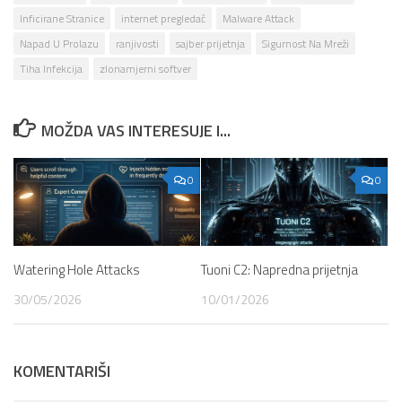
Inficirane Stranice
internet pregledač
Malware Attack
Napad U Prolazu
ranjivosti
sajber prijetnja
Sigurnost Na Mreži
Tiha Infekcija
zlonamjerni softver
MOŽDA VAS INTERESUJE I...
0
0
Watering Hole Attacks
Tuoni C2: Napredna prijetnja
30/05/2026
10/01/2026
KOMENTARIŠI