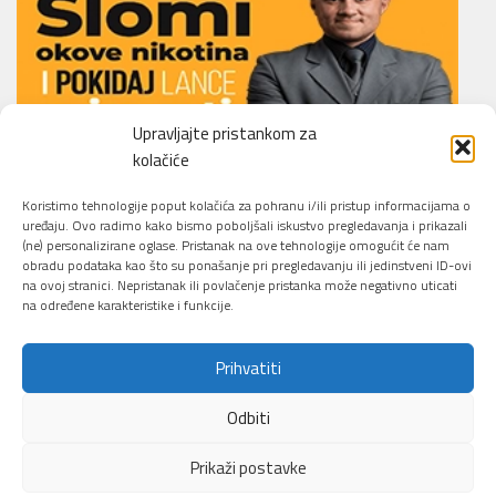
Upravljajte pristankom za
kolačiće
Li.O.N.S. Smoking Cessation Method
Koristimo tehnologije poput kolačića za pohranu i/ili pristup informacijama o
uređaju. Ovo radimo kako bismo poboljšali iskustvo pregledavanja i prikazali
(ne) personalizirane oglase. Pristanak na ove tehnologije omogućit će nam
obradu podataka kao što su ponašanje pri pregledavanju ili jedinstveni ID-ovi
na ovoj stranici. Nepristanak ili povlačenje pristanka može negativno uticati
na određene karakteristike i funkcije.
Prihvatiti
Sajber Info Security © 2026. All Rights Reserved.
Odbiti
Pokreće ga
- Dizajn
Hueman tema
Prikaži postavke