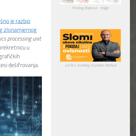
Predrag Bojinovic - Knjige
šno je razbio
og zlonamjernog
ics processing unit
prekretnicu u
grafičkih
esi dešifrovanja.
Li.O.N.S. Smoking Cessation Method