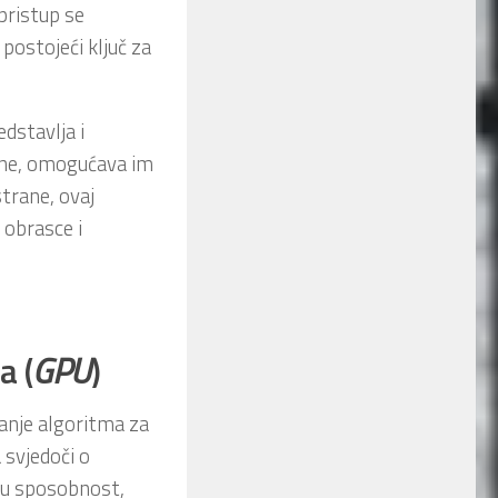
pristup se
 postojeći ključ za
dstavlja i
rane, omogućava im
strane, ovaj
 obrasce i
a (
GPU
)
janje algoritma za
 svjedoči o
vu sposobnost,