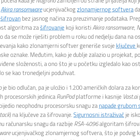
e počela kada je
Nugroho
zamoljen od strane prijatelja koji 
a
Akira ransomware
ucjenjivačkog
zlonamjernog softvera
da
m
šifrovan
bez jasnog načina za preuzimanje podataka. Pre
ost algoritma za
šifrovanje
koji koristi
Akira ransomware
,
N
 da se može riješiti problem u roku od nedjelju dana na 
evanja kako zlonamjerni softver generiše svoje
ključeve
k
ke oznake. Međutim, kako je dublje zalazio u projekat, po
iđene složenosti, a ono što je u početku izgledalo kao ostv
o se kao tronedjeljni poduhvat.
o
je bio odlučan, pa je uložio i 1.200 američkih dolara za ko
ih procesorskih jedinica
RunPod
platforme i kasnije
Vast.ai
zbijedio neophodnu procesorsku snagu za
napade grubom 
ttack
) na ključeve za šifrovanje.
Sigurnosni istraživač
je isk
u računarsku snagu da razbije
RSA-4096
algoritam šifro
ware
ucjenjivačkog zlonamjernog softvera, što je podvig ko