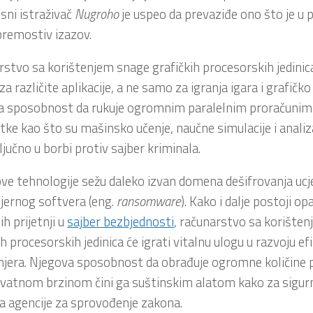
sni istraživač
Nugroho
je uspeo da prevaziđe ono što je u 
remostiv izazov.
stvo sa korištenjem snage grafičkih procesorskih jedinica
za različite aplikacije, a ne samo za igranja igara i grafičko
 sposobnost da rukuje ogromnim paralelnim proračunima 
tke kao što su mašinsko učenje, naučne simulacije i anali
ključno u borbi protiv sajber kriminala.
ove tehnologije sežu daleko izvan domena dešifrovanja ucj
jernog softvera (eng.
ransomware
). Kako i dalje postoji o
ih prijetnji u
sajber bezbjednosti
, računarstvo sa korište
ih procesorskih jedinica će igrati vitalnu ulogu u razvoju efi
mjera. Njegova sposobnost da obrađuje ogromne količine
vatnom brzinom čini ga suštinskim alatom kako za sigurn
za agencije za sprovođenje zakona.