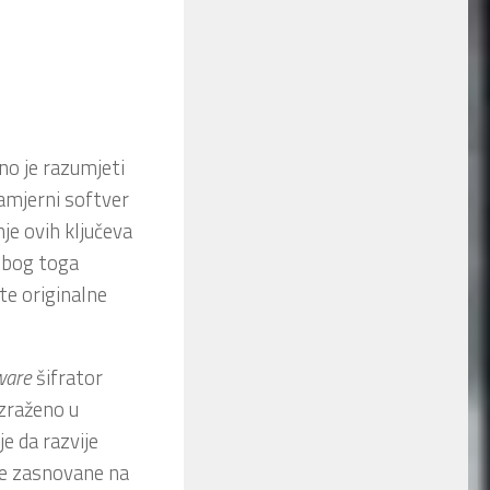
no je razumjeti
namjerni softver
je ovih ključeva
zbog toga
te originalne
ware
šifrator
izraženo u
e da razvije
nje zasnovane na