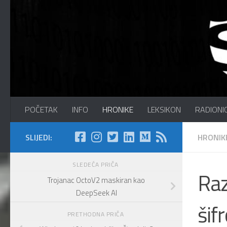
Preskočite na sadržaj
Sajber Info Security
POČETAK
INFO
HRONIKE
LEKSIKON
RADIONI
SLIJEDI:
HRONIK
SLEDEĆA PRIČA
Raz
Trojanac OctoV2 maskiran kao
DeepSeek AI
šif
PRETHODNA PRIČA