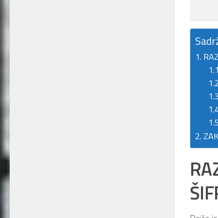
Sadr
RAZ
ZAK
RAZ
ŠI