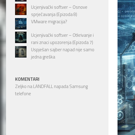
Ucjenjivački softver – Osnove
sprječavanja (Epizoda 8)
VMware migracija?
Ucjenjivački softver – Otkrivanje i
rani znaci upozorenja (Epizoda 7)
Uspješan sajber napad nije samo
jedna greška
KOMENTARI
Zeljko
na
LANDFALL napada Samsung
telefone