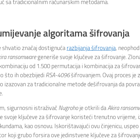
ć sa tradicionalnim računarskim metodama.
mijevanje algoritama šifrovanja
e shvatio značaj dostignuća
razbijanja šifrovanja
, neophod
ira ransomware
generiše svoje ključeve za šifrovanje. Zlo
 kombinaciju od 1.500 permutacija i kombinacija za šifrovan
o što ih obezbijedi
RSA-4096
šifrovanjem. Ovaj proces je 
o izazovan za tradicionalne metode dešifrovanja da povra
e.
, sigurnosni istraživač
Nugroho
je otkrili da
Akira ransom
e svoje ključeve za šifrovanje koristeći trenutno vrijeme, 
undama, kao osnovu. Iskorištavajući ovu činjenicu, uspeo j
tor koji grubo forsira ove jedinstvene ključeve za šifrova