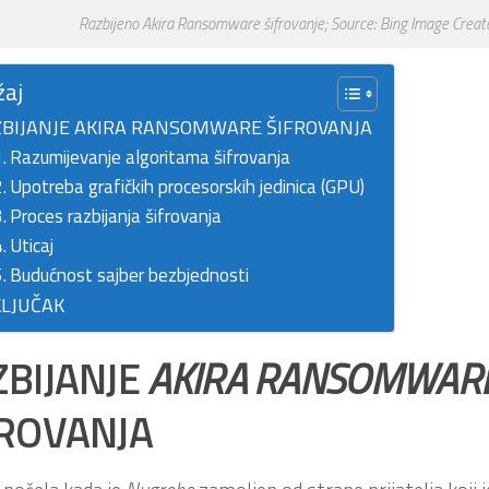
Razbijeno Akira Ransomware šifrovanje; Source: Bing Image Creat
žaj
BIJANJE AKIRA RANSOMWARE ŠIFROVANJA
Razumijevanje algoritama šifrovanja
Upotreba grafičkih procesorskih jedinica (GPU)
Proces razbijanja šifrovanja
Uticaj
Budućnost sajber bezbjednosti
LJUČAK
BIJANJE
AKIRA
RANSOMWAR
FROVANJA