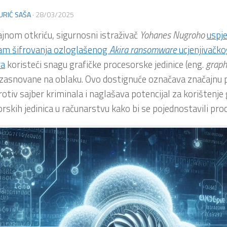
URIĆ SAŠA
·
28/03/2025
jnom otkriću, sigurnosni istraživač
Yohanes
Nugroho
uspje
tam šifrovanja ozloglašenog
Akira ransomware
ucjenjivačk
ra
koristeći snagu grafičke procesorske jedinice (eng.
graph
 zasnovane na oblaku. Ovo dostignuće označava značajnu 
rotiv sajber kriminala i naglašava potencijal za korištenje 
rskih jedinica u računarstvu kako bi se pojednostavili proc