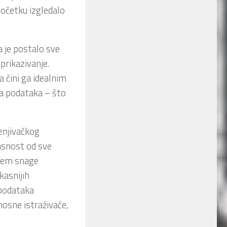
početku izgledalo
 je postalo sve
 prikazivanje.
čini ga idealnim
za podataka – što
enjivačkog
pasnost od sve
njem snage
kasnijih
 podataka
osne istraživače,