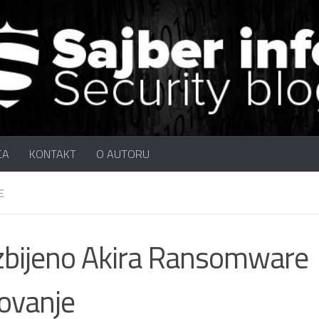
CA
KONTAKT
O AUTORU
E
bijeno Akira Ransomware
rovanje