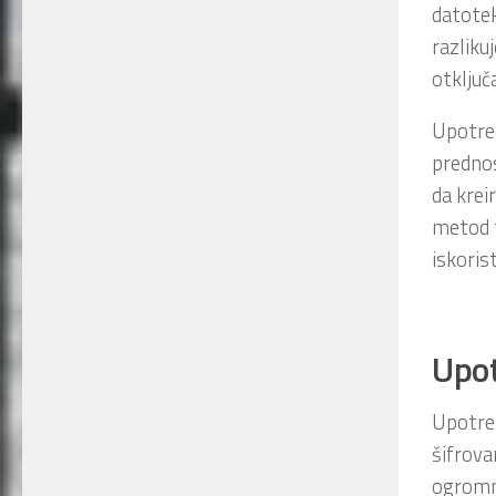
datotek
razliku
otključ
Upotreb
predno
da krei
metod 
iskoris
Upot
Upotreb
šifrova
ogromno