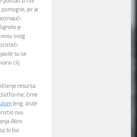
je postao žrtva
 pomogne, jer je
poznajući
ugroho
je
osnovu svog
oristeći
javile su se
ariv cilj
rištenje resursa
platforme, čime
silom
(eng.
brute
oristio ovu
vanja
Akira
ji bi bio