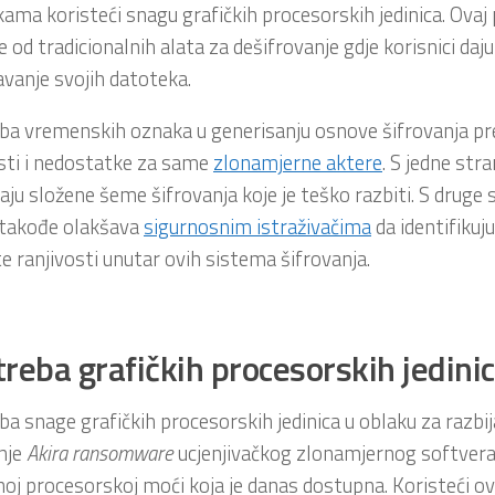
ama koristeći snagu grafičkih procesorskih jedinica. Ovaj 
je od tradicionalnih alata za dešifrovanje gdje korisnici daju
avanje svojih datoteka.
a vremenskih oznaka u generisanju osnove šifrovanja pre
sti i nedostatke za same
zlonamjerne aktere
. S jedne st
raju složene šeme šifrovanja koje je teško razbiti. S druge 
takođe olakšava
sigurnosnim istraživačima
da identifikuju
te ranjivosti unutar ovih sistema šifrovanja.
reba grafičkih procesorskih jedinic
a snage grafičkih procesorskih jedinica u oblaku za razbi
nje
Akira ransomware
ucjenjivačkog zlonamjernog softvera
j procesorskoj moći koja je danas dostupna. Koristeći o