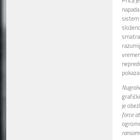
Priča j
napad
siste
složen
smatrao
razumij
vremens
nepredv
pokazal
Nugroh
grafičk
je obe
force a
ogromn
ransom