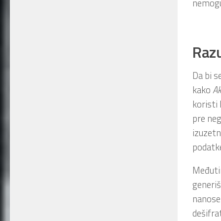
nemogu
Razu
Da bi s
kako
Ak
koristi
pre neg
izuzetn
podatk
Međutim
generiš
nanosek
dešifra