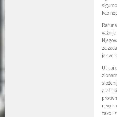
sigurno
kao nep
Računar
važnije 
Njegova
za zada
je sve 
Uticaj 
zlonam
složenij
grafičk
protiv
nevjero
tako i 