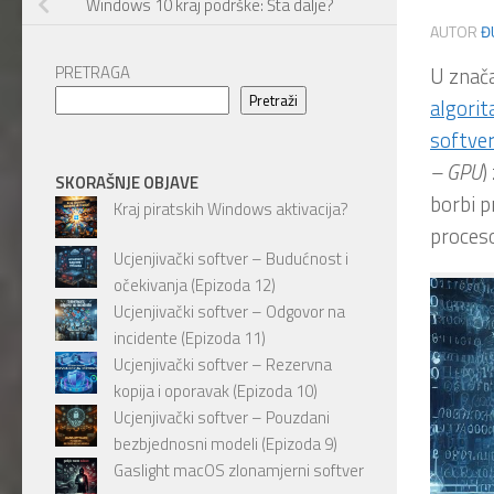
Windows 10 kraj podrške: Šta dalje?
AUTOR
Đ
PRETRAGA
U znača
Pretraži
algori
softve
– GPU
)
SKORAŠNJE OBJAVE
borbi p
Kraj piratskih Windows aktivacija?
proceso
Ucjenjivački softver – Budućnost i
očekivanja (Epizoda 12)
Ucjenjivački softver – Odgovor na
incidente (Epizoda 11)
Ucjenjivački softver – Rezervna
kopija i oporavak (Epizoda 10)
Ucjenjivački softver – Pouzdani
bezbjednosni modeli (Epizoda 9)
Gaslight macOS zlonamjerni softver