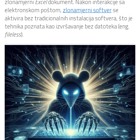
zlonamjerni
Excel
dokument. Nakon interakcije sa
elektronskom poštom,
zlonamjerni softver
se
aktivira bez tradicionalnih instalacija softvera, što je
tehnika poznata kao izvršavanje bez datoteka (eng.
fileless
).