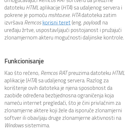
datoteku
HTML
aplikacije (
HTA
) sa udaljenog servera i
pokrene je pomoću
mshta.exe
.
HTA
datoteka zatim
izvršava
Remcos
korisni teret
(eng.
payload
) na
uređaju žrtve, uspostavljajući postojanost i pružajući
zlonamjernom akteru mogućnosti daljinske kontrole.
Funkcionisanje
Kao što rečeno,
Remcos RAT
preuzima datoteku
HTML
aplikacije (
HTA
) sa udaljenog servera. Razlog za
korištenje ovih datoteka je njena sposobnost da
zaobiđe određena bezbjednosna ograničenja koja
nameću internet pregledači, što je čini privlačnim za
zlonamjerne aktere koji žele da isporuče zlonamjerni
softver ili obavljaju druge zlonamjerne aktivnosti na
Windows
sistemima.