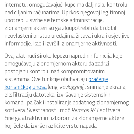
internetu, omogućavajući kupcima daljinsku kontrolu
nad ciljanim računarima. Uprkos njegovoj legitimnoj
upotrebi u svrhe sistemske administracije,
zlonamjerni akteri su ga zloupotrebili da bi dobili
neovlašteni pristup uređajima žrtava i ukrali osjetljive
informacije, kao i izvršili zlonamjerne aktivnosti.
Ovaj alat nudi široku lepezu naprednih funkcija koje
omogućavaju zlonamjernom akteru da zadrži
postojanu kontrolu nad kompromitovanim
sistemima. Ove funkcije obuhvataju
praćenje
korisničkog unosa
(eng.
keylogging
), snimanje ekrana,
eksfiltraciju datoteka, izvršavanje sistemskih
komandi, pa čak i instaliranje dodatnog zlonamjernog
softvera. Svestranost i moć
Remcos RAT
softvera
čine ga atraktivnim izborom za zlonamjerne aktere
koji žele da izvrše različite vrste napada.