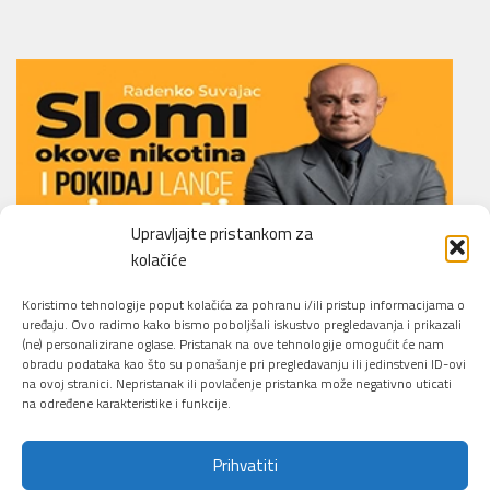
Upravljajte pristankom za
kolačiće
Li.O.N.S. Smoking Cessation Method
Koristimo tehnologije poput kolačića za pohranu i/ili pristup informacijama o
uređaju. Ovo radimo kako bismo poboljšali iskustvo pregledavanja i prikazali
(ne) personalizirane oglase. Pristanak na ove tehnologije omogućit će nam
obradu podataka kao što su ponašanje pri pregledavanju ili jedinstveni ID-ovi
na ovoj stranici. Nepristanak ili povlačenje pristanka može negativno uticati
na određene karakteristike i funkcije.
Prihvatiti