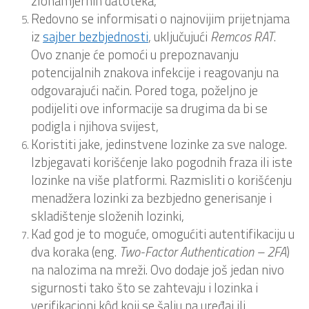
zlonamjernih datoteka,
Redovno se informisati o najnovijim prijetnjama
iz
sajber bezbjednosti
, uključujući
Remcos RAT
.
Ovo znanje će pomoći u prepoznavanju
potencijalnih znakova infekcije i reagovanju na
odgovarajući način. Pored toga, poželjno je
podijeliti ove informacije sa drugima da bi se
podigla i njihova svijest,
Koristiti jake, jedinstvene lozinke za sve naloge.
Izbjegavati korišćenje lako pogodnih fraza ili iste
lozinke na više platformi. Razmisliti o korišćenju
menadžera lozinki za bezbjedno generisanje i
skladištenje složenih lozinki,
Kad god je to moguće, omogućiti autentifikaciju u
dva koraka (eng.
Two-Factor Authentication – 2FA
)
na nalozima na mreži. Ovo dodaje još jedan nivo
sigurnosti tako što se zahtevaju i lozinka i
verifikacioni kôd koji se šalju na uređaj ili