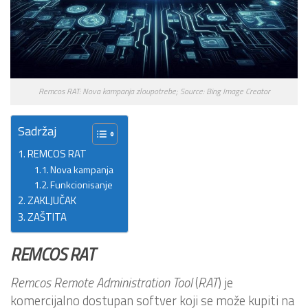
Remcos RAT: Nova kampanja zloupotrebe; Source: Bing Image Creator
Sadržaj
REMCOS RAT
Nova kampanja
Funkcionisanje
ZAKLJUČAK
ZAŠTITA
REMCOS RAT
Remcos Remote Administration Tool
(
RAT
) je
komercijalno dostupan softver koji se može kupiti na