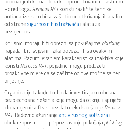
proizvoljnih komandi na kompromitovanom sistemu.
Pored toga,
Remcos RAT
koristi različite tehnike
antianalize kako bi se zaštitio od otkrivanja ili analize
od strane
sigurnosnih istraživača
i alata za
bezbjednost.
Korisnici moraju biti oprezni sa pokušajima
phishing
napada i biti svjesni rizika povezanih sa ovakvim
alatima. Razumijevanjem karakteristika i taktika koje
koristi
Remcos RAT
, pojedinci mogu preduzeti
proaktivne mjere da se zaštite od ove moćne sajber
prijetnje.
Organizacije takođe treba da investiraju u robusna
bezbjednosna rješenja koja mogu da otkriju i spriječe
zlonamjerni softver bez datoteka kao što je
Remcos
RAT
. Redovno ažuriranje
antivirusnog softvera
i
obuka zaposlenih o prepoznavanju pokušaja
phishing