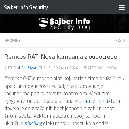
Sajber Info Security
Preskočite na sadržaj
HRONIKE
0
Remcos RAT: Nova kampanja zloupotrebe
AUTOR
ĐURIĆ SAŠA
· PUBLISHED
24/11/2024
· UPDATED
28/11/2024
Remcos RAT
je moćan alat koji korisnicima pruža širok
spektar mogućnosti za daljinsko upravljanje
računarima pod njihovom kontrolom. Međutim,
njegova zloupotreba od strane
zlonamjernih aktera
dovela je do značajnih bezbjednosnih zabrinutosti
širom sveta. Vektor napada u novoj kampanji
uključuje
phishing
elektronsku poštu koja sadrži