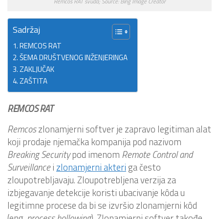
Remcos RAT svuda; Source: Bing Image Creator
Sadržaj
REMCOS RAT
ŠEMA DRUŠTVENOG INŽENJERINGA
ZAKLJUČAK
ZAŠTITA
REMCOS RAT
Remcos
zlonamjerni softver je zapravo legitiman alat
koji prodaje njemačka kompanija pod nazivom
Breaking Security
pod imenom
Remote Control and
Surveillance
i
zlonamjerni akteri
ga često
zloupotrebljavaju. Zloupotrebljena verzija za
izbjegavanje detekcije koristi ubacivanje kôda u
legitimne procese da bi se izvršio zlonamjerni kôd
(eng.
process
hollowing
). Zlonamjerni softver takođe