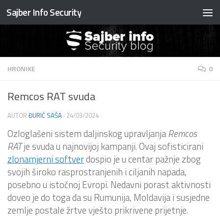
Sajber Info Security
Preskočite na sadržaj
HRONIKE
0
Remcos RAT svuda
AUTOR
ĐURIĆ SAŠA
·
24/03/2024
Ozloglašeni sistem daljinskog upravljanja
Remcos
RAT
je svuda u najnovijoj kampanji. Ovaj sofisticirani
zlonamjerni softver
dospio je u centar pažnje zbog
svojih široko rasprostranjenih i ciljanih napada,
posebno u istočnoj Evropi. Nedavni porast aktivnosti
doveo je do toga da su Rumunija, Moldavija i susjedne
zemlje postale žrtve vješto prikrivene prijetnje.