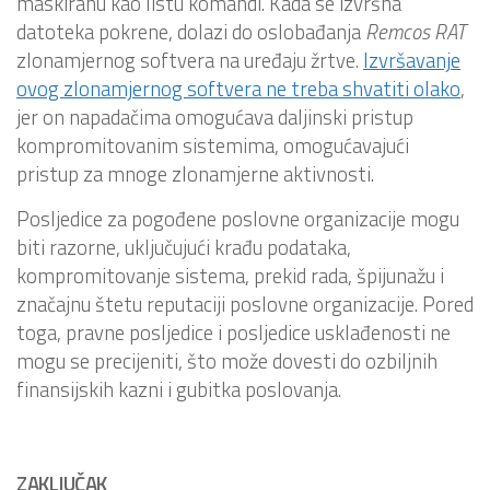
maskiranu kao listu komandi. Kada se izvršna
datoteka pokrene, dolazi do oslobađanja
Remcos
RAT
zlonamjernog softvera na uređaju žrtve.
Izvršavanje
ovog zlonamjernog softvera ne treba shvatiti olako
,
jer on napadačima omogućava daljinski pristup
kompromitovanim sistemima, omogućavajući
pristup za mnoge zlonamjerne aktivnosti.
Posljedice za pogođene poslovne organizacije mogu
biti razorne, uključujući krađu podataka,
kompromitovanje sistema, prekid rada, špijunažu i
značajnu štetu reputaciji poslovne organizacije. Pored
toga, pravne posljedice i posljedice usklađenosti ne
mogu se precijeniti, što može dovesti do ozbiljnih
finansijskih kazni i gubitka poslovanja.
ZAKLJUČAK