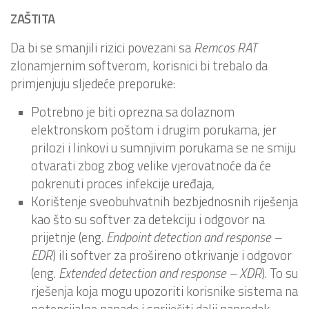
ZAŠTITA
Da bi se smanjili rizici povezani sa
Remcos
RAT
zlonamjernim softverom, korisnici bi trebalo da
primjenjuju sljedeće preporuke:
Potrebno je biti oprezna sa dolaznom
elektronskom poštom i drugim porukama, jer
prilozi i linkovi u sumnjivim porukama se ne smiju
otvarati zbog zbog velike vjerovatnoće da će
pokrenuti proces infekcije uređaja,
Korištenje sveobuhvatnih bezbjednosnih riješenja
kao što su softver za detekciju i odgovor na
prijetnje (eng.
Endpoint detection and response –
EDR
) ili softver za prošireno otkrivanje i odgovor
(eng.
Extended detection and response – XDR
). To su
rješenja koja mogu upozoriti korisnike sistema na
potencijalne napade i spriječiti dalji napredak