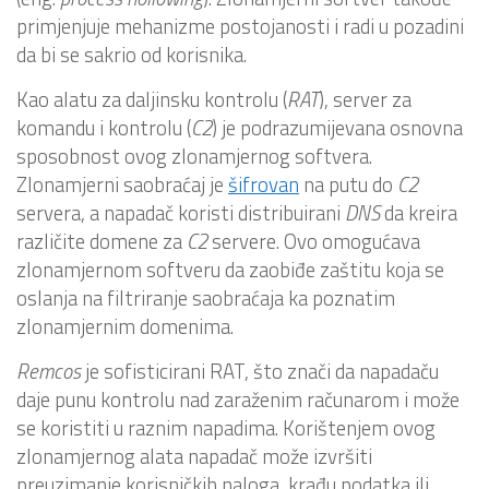
primjenjuje mehanizme postojanosti i radi u pozadini
da bi se sakrio od korisnika.
Kao alatu za daljinsku kontrolu (
RAT
), server za
komandu i kontrolu (
C2
) je podrazumijevana osnovna
sposobnost ovog zlonamjernog softvera.
Zlonamjerni saobraćaj je
šifrovan
na putu do
C2
servera, a napadač koristi distribuirani
DNS
da kreira
različite domene za
C2
servere. Ovo omogućava
zlonamjernom softveru da zaobiđe zaštitu koja se
oslanja na filtriranje saobraćaja ka poznatim
zlonamjernim domenima.
Remcos
je sofisticirani RAT, što znači da napadaču
daje punu kontrolu nad zaraženim računarom i može
se koristiti u raznim napadima. Korištenjem ovog
zlonamjernog alata napadač može izvršiti
preuzimanje korisničkih naloga, krađu podatka ili