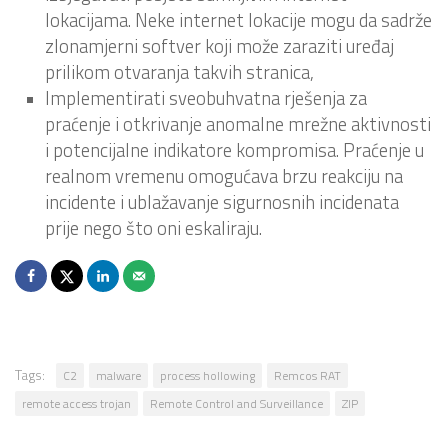
lokacijama. Neke internet lokacije mogu da sadrže
zlonamjerni softver koji može zaraziti uređaj
prilikom otvaranja takvih stranica,
Implementirati sveobuhvatna rješenja za
praćenje i otkrivanje anomalne mrežne aktivnosti
i potencijalne indikatore kompromisa. Praćenje u
realnom vremenu omogućava brzu reakciju na
incidente i ublažavanje sigurnosnih incidenata
prije nego što oni eskaliraju.
Tags:
C2
malware
process hollowing
Remcos RAT
remote access trojan
Remote Control and Surveillance
ZIP