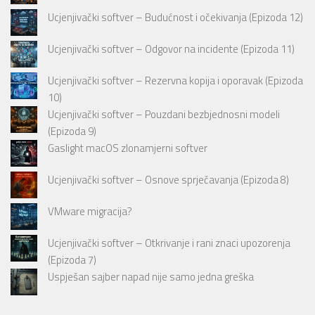
Ucjenjivački softver – Budućnost i očekivanja (Epizoda 12)
Ucjenjivački softver – Odgovor na incidente (Epizoda 11)
Ucjenjivački softver – Rezervna kopija i oporavak (Epizoda
10)
Ucjenjivački softver – Pouzdani bezbjednosni modeli
(Epizoda 9)
Gaslight macOS zlonamjerni softver
Ucjenjivački softver – Osnove sprječavanja (Epizoda 8)
VMware migracija?
Ucjenjivački softver – Otkrivanje i rani znaci upozorenja
(Epizoda 7)
Uspješan sajber napad nije samo jedna greška