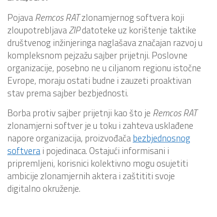
Pojava
Remcos
RAT
zlonamjernog softvera koji
zloupotrebljava
ZIP
datoteke uz korištenje taktike
društvenog inžinjeringa naglašava značajan razvoj u
kompleksnom pejzažu sajber prijetnji. Poslovne
organizacije, posebno ne u ciljanom regionu istočne
Evrope, moraju ostati budne i zauzeti proaktivan
stav prema sajber bezbjednosti.
Borba protiv sajber prijetnji kao što je
Remcos
RAT
zlonamjerni softver je u toku i zahteva usklađene
napore organizacija, proizvođača
bezbjednosnog
softvera
i pojedinaca. Ostajući informisani i
pripremljeni, korisnici kolektivno mogu osujetiti
ambicije zlonamjernih aktera i zaštititi svoje
digitalno okruženje.