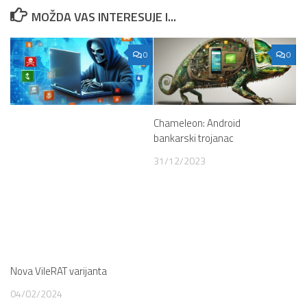
MOŽDA VAS INTERESUJE I...
0
0
Chameleon: Android
bankarski trojanac
31/12/2023
Nova VileRAT varijanta
04/02/2024