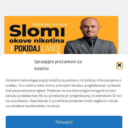
Upravljajte pristankom za
kolačiće
Li.O.N.S. Smoking Cessation Method
Koristimo tehnologije poput kolačića za pohranu i/ili pristup informacijama o
uređaju. Ovo radimo kako bismo poboljšali iskustvo pregledavanja i prikazali
(ne) personalizirane oglase. Pristanak na ove tehnologije omogućit će nam
obradu podataka kao što su ponašanje pri pregledavanju ili jedinstveni ID-ovi
na ovoj stranici. Nepristanak ili povlačenje pristanka može negativno uticati
na određene karakteristike i funkcije.
Prihvatiti