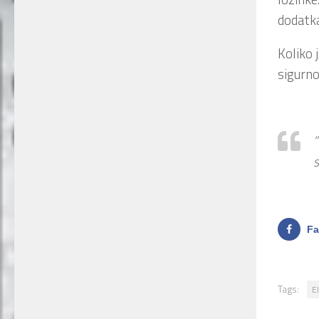
dodatk
Koliko 
sigurn
“
s
Fa
Tags:
E