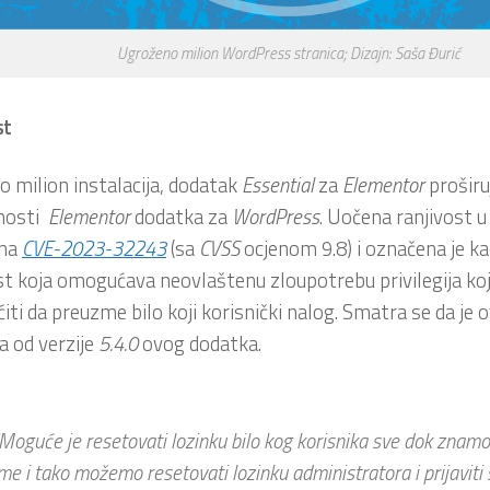
Ugroženo milion WordPress stranica; Dizajn: Saša Đurić
st
o milion instalacija, dodatak
Essential
za
Elementor
proširu
nosti
Elementor
dodatka za
WordPress
. Uočena ranjivost 
ena
CVE-2023-32243
(sa
CVSS
ocjenom 9.8) i označena je ka
st koja omogućava neovlaštenu zloupotrebu privilegija k
ti da preuzme bilo koji korisnički nalog. Smatra se da je o
a od verzije
5.4.0
ovog dodatka.
Moguće je resetovati lozinku bilo kog korisnika sve dok znam
me i tako možemo resetovati lozinku administratora i prijaviti s