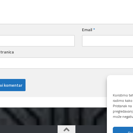
Email
*
tranica
Koristimo te
radimo kako b
Pristanak na
pregledavanju
može negativn