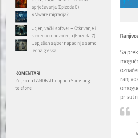
sprječavanja (Epizoda 8)
VMware migracija?
Ucjenjivački softver – Otkrivanje i
Ranjivo
rani znaci upozorenja (Epizoda 7)
Uspješan sajber napad nije samo
jedna greška
Sa prek
moguć
označ
KOMENTARI
ranjivo
Zeljko
na
LANDFALL napada Samsung
omogući
telefone
prisutn
“
i