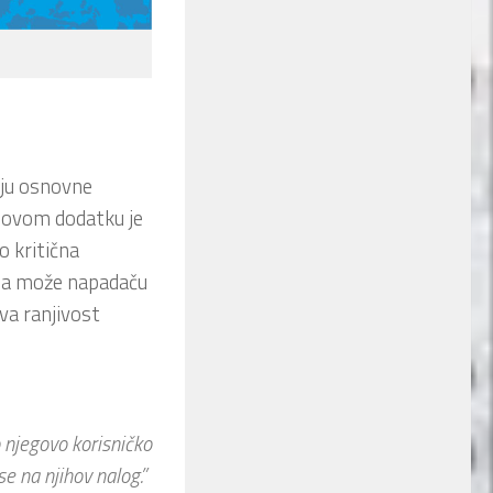
ju osnovne
u ovom dodatku je
o kritična
oja može napadaču
va ranjivost
o njegovo korisničko
e na njihov nalog.”