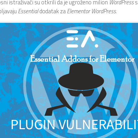
sni istraživači su otkrili da je ugroženo milion
WordPress
s
ljavaju
Essential
dodatak za
Elementor
WordPress
.