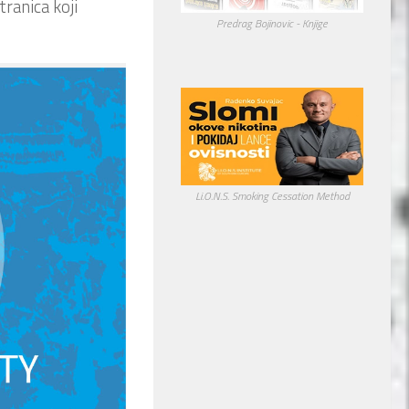
tranica koji
Predrag Bojinovic - Knjige
Li.O.N.S. Smoking Cessation Method