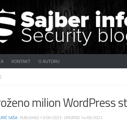
CA
KONTAKT
O AUTORU
E
oženo milion WordPress st
URIĆ SAŠA
· PUBLISHED
13/05/2023
· UPDATED
14/05/2023