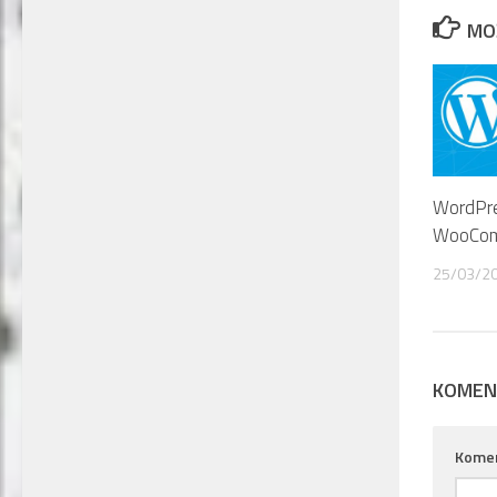
MOŽ
WordPre
WooCom
25/03/2
KOMEN
Kome