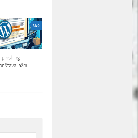
0
 phishing
orištava lažnu