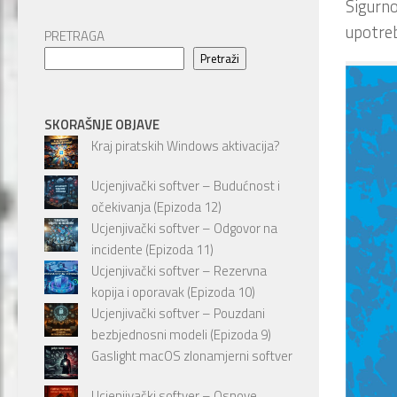
Sigurno
upotreb
PRETRAGA
Pretraži
SKORAŠNJE OBJAVE
Kraj piratskih Windows aktivacija?
Ucjenjivački softver – Budućnost i
očekivanja (Epizoda 12)
Ucjenjivački softver – Odgovor na
incidente (Epizoda 11)
Ucjenjivački softver – Rezervna
kopija i oporavak (Epizoda 10)
Ucjenjivački softver – Pouzdani
bezbjednosni modeli (Epizoda 9)
Gaslight macOS zlonamjerni softver
Ucjenjivački softver – Osnove