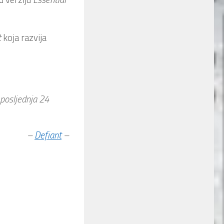
t
koja razvija
 posljednja 24
–
Defiant
–