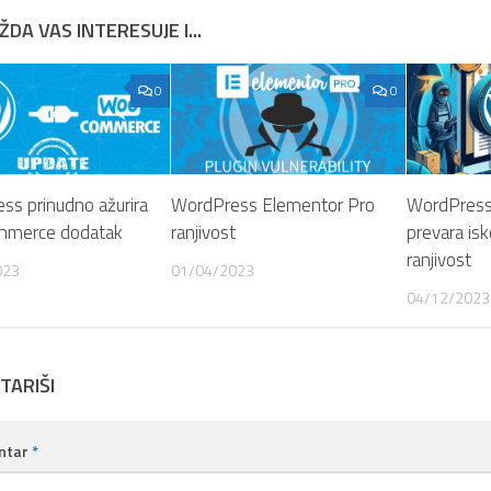
DA VAS INTERESUJE I...
0
0
ss prinudno ažurira
WordPress Elementor Pro
WordPress
merce dodatak
ranjivost
prevara isk
ranjivost
023
01/04/2023
04/12/2023
TARIŠI
ntar
*