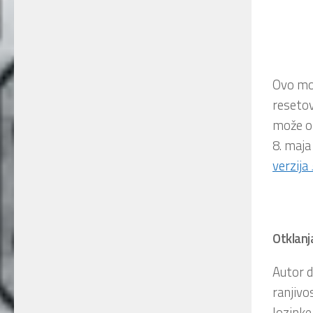
Ovo mož
reseto
može om
8. maja
verzija
Otklanja
Autor d
ranjivo
lozinke