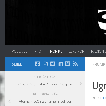
Preskočite na sadržaj
Sajber Info Security
POČETAK
INFO
HRONIKE
LEKSIKON
RADIONI
SLIJEDI:
HRONIK
SLEDEĆA PRIČA
Ugr
Kritična ranjivost u Ruckus uređajima
PRETHODNA PRIČA
AUTOR
Đ
Atomic macOS zlonamjerni softver