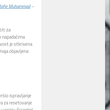
č Rafie Muhammad
–
iti za
im napadačima
ost je otkrivena
maja objavljena
šio ispravljanje
eva za resetovanje
u verziju
Essential