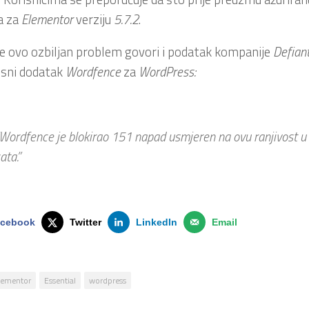
a za
Elementor
verziju
5.7.2
.
je ovo ozbiljan problem govori i podatak kompanije
Defian
osni dodatak
Wordfence
za
WordPress:
Wordfence je blokirao 151 napad usmjeren na ovu ranjivost u
ata.”
cebook
Twitter
LinkedIn
Email
lementor
Essential
wordpress