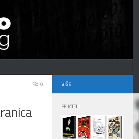
0
VIŠE
ranica
PRIJATELJI: