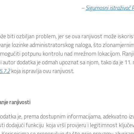
–
Sigurnosni istraživa
e biti ozbiljan problem, jer se ova ranjivost može iskorist
vanje lozinke administratorskog naloga, što zlonamjern
ogućiti potpunu kontrolu nad mrežnom lokacijom. Ranjiv
 i autor dodatka je odmah upoznat sa njom, tako da je 11. 
5.7.2
koja ispravlja ovu ranjivost.
nje ranjivosti
odatka je, prema dostupnim informacijama, adekvatno izvr
sti dodajući funkciju koja vrši provjeru i legitimnost ključ
. Korisnicima se preporučuje da što prije preuzmu ažuriran