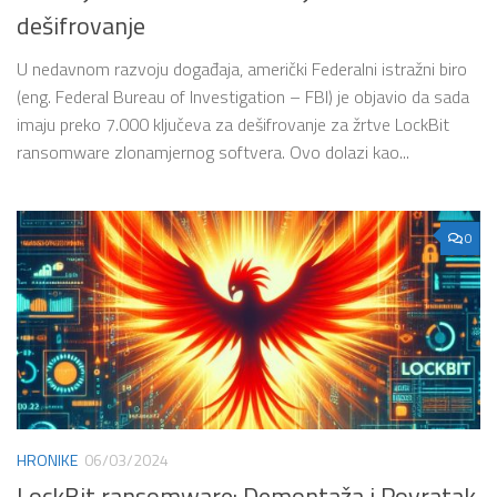
dešifrovanje
U nedavnom razvoju događaja, američki Federalni istražni biro
(eng. Federal Bureau of Investigation – FBI) je objavio da sada
imaju preko 7.000 ključeva za dešifrovanje za žrtve LockBit
ransomware zlonamjernog softvera. Ovo dolazi kao...
0
HRONIKE
06/03/2024
LockBit ransomware: Demontaža i Povratak