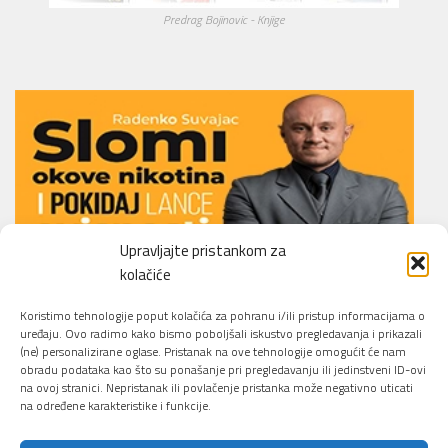
Predrag Bojinovic - Knjige
Upravljajte pristankom za
kolačiće
Li.O.N.S. Smoking Cessation Method
Koristimo tehnologije poput kolačića za pohranu i/ili pristup informacijama o
uređaju. Ovo radimo kako bismo poboljšali iskustvo pregledavanja i prikazali
(ne) personalizirane oglase. Pristanak na ove tehnologije omogućit će nam
obradu podataka kao što su ponašanje pri pregledavanju ili jedinstveni ID-ovi
na ovoj stranici. Nepristanak ili povlačenje pristanka može negativno uticati
na određene karakteristike i funkcije.