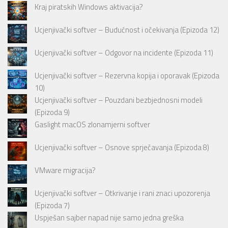
Kraj piratskih Windows aktivacija?
Ucjenjivački softver – Budućnost i očekivanja (Epizoda 12)
Ucjenjivački softver – Odgovor na incidente (Epizoda 11)
Ucjenjivački softver – Rezervna kopija i oporavak (Epizoda
10)
Ucjenjivački softver – Pouzdani bezbjednosni modeli
(Epizoda 9)
Gaslight macOS zlonamjerni softver
Ucjenjivački softver – Osnove sprječavanja (Epizoda 8)
VMware migracija?
Ucjenjivački softver – Otkrivanje i rani znaci upozorenja
(Epizoda 7)
Uspješan sajber napad nije samo jedna greška