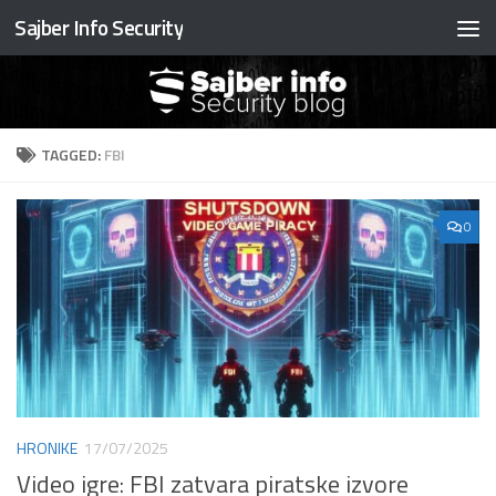
Sajber Info Security
Preskočite na sadržaj
TAGGED:
FBI
0
HRONIKE
17/07/2025
Video igre: FBI zatvara piratske izvore