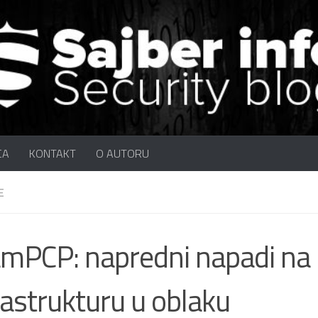
CA
KONTAKT
O AUTORU
E
mPCP: napredni napadi na
rastrukturu u oblaku