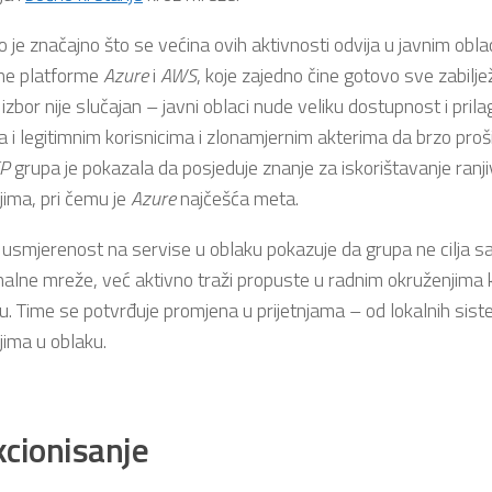
 je značajno što se većina ovih aktivnosti odvija u javnim obl
ne platforme
Azure
i
AWS
, koje zajedno čine gotovo sve zabilj
zbor nije slučajan – javni oblaci nude veliku dostupnost i prilag
 i legitimnim korisnicima i zlonamjernim akterima da brzo proši
P
grupa je pokazala da posjeduje znanje za iskorištavanje ranji
jima, pri čemu je
Azure
najčešća meta.
usmjerenost na servise u oblaku pokazuje da grupa ne cilja sam
nalne mreže, već aktivno traži propuste u radnim okruženjima 
tu. Time se potvrđuje promjena u prijetnjama – od lokalnih sis
jima u oblaku.
cionisanje