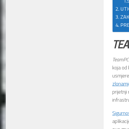
UTI
ZAK
PR
TE
TeamPC
koja od 
usmjeren
zlonamj
prijetnji
infrastr
Sigurnos
aplikac