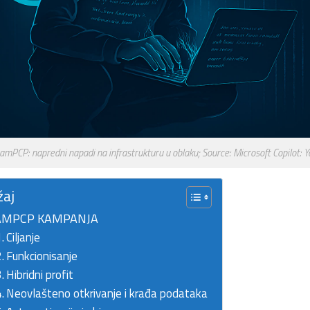
amPCP: napredni napadi na infrastrukturu u oblaku; Source: Microsoft Copilot: 
žaj
AMPCP KAMPANJA
Ciljanje
Funkcionisanje
Hibridni profit
Neovlašteno otkrivanje i krađa podataka