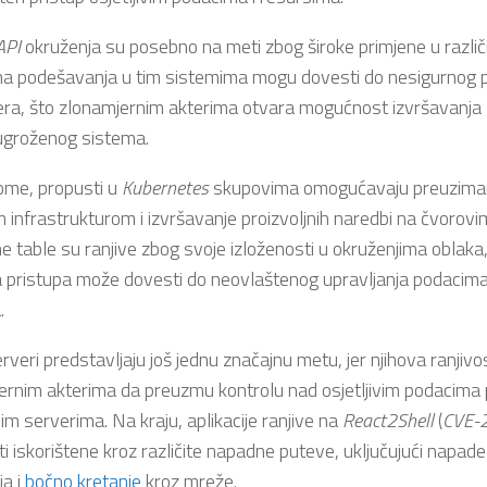
API
okruženja su posebno na meti zbog široke primjene u različi
a podešavanja u tim sistemima mogu dovesti do nesigurnog 
era, što zlonamjernim akterima otvara mogućnost izvršavanja
ugroženog sistema.
tome, propusti u
Kubernetes
skupovima omogućavaju preuziman
m infrastrukturom i izvršavanje proizvoljnih naredbi na čvorov
e table su ranjive zbog svoje izloženosti u okruženjima oblaka
a pristupa može dovesti do neovlaštenog upravljanja podacima
.
rveri predstavljaju još jednu značajnu metu, jer njihova ranji
ernim akterima da preuzmu kontrolu nad osjetljivim podacima
m serverima. Na kraju, aplikacije ranjive na
React2Shell
(
CVE-
ti iskorištene kroz različite napadne puteve, uključujući nap
ja i
bočno kretanje
kroz mreže.