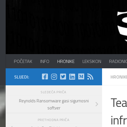
Preskočite na sadržaj
Sajber Info Security
POČETAK
INFO
HRONIKE
LEKSIKON
RADIONI
SLIJEDI:
HRONIK
SLEDEĆA PRIČA
Tea
Reynolds Ransomware gasi sigurnosni
softver
inf
PRETHODNA PRIČA