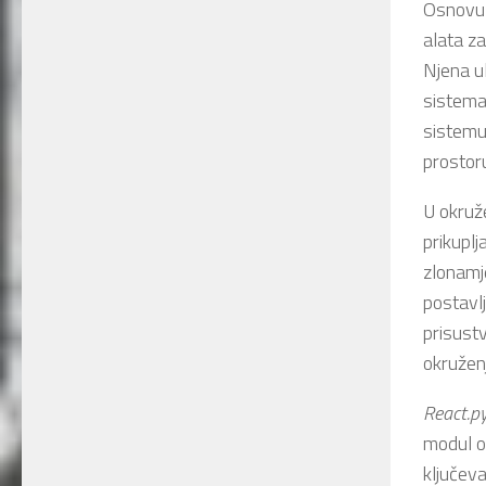
Osnovu 
alata za
Njena ul
sistema,
sistem
prostor
U okru
prikuplj
zlonamje
postavl
prisustv
okružen
React.p
modul om
ključeva