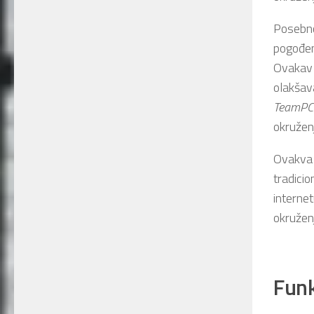
Posebno
pogođe
Ovakav i
olakšava
TeamPC
okružen
Ovakva 
tradicio
interne
okružen
Funk