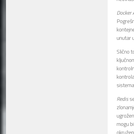
Docker 
Pogrešn
kontejn
unutar 
Slično 
ključno
kontroln
kontrol
sistema
Redis
se
zlonamj
ugroženi
mogu bi
okružen