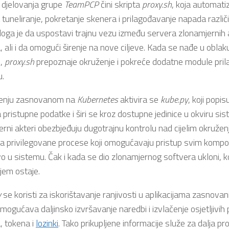
djelovanja grupe
TeamPCP
čini skripta
proxy.sh
, koja automatiz
 tuneliranje, pokretanje skenera i prilagođavanje napada različ
oga je da uspostavi trajnu vezu između servera zlonamjernih ak
 ali i da omogući širenje na nove ciljeve. Kada se nađe u oblak
u,
proxy.sh
prepoznaje okruženje i pokreće dodatne module pri
u.
ženju zasnovanom na
Kubernetes
aktivira se
kube.py
, koji popis
a pristupne podatke i širi se kroz dostupne jedinice u okviru si
rni akteri obezbjeđuju dugotrajnu kontrolu nad cijelim okružen
ja privilegovane procese koji omogućavaju pristup svim kompo
o u sistemu. Čak i kada se dio zlonamjernog softvera ukloni, 
jem ostaje.
y
se koristi za iskorištavanje ranjivosti u aplikacijama zasnova
ogućava daljinsko izvršavanje naredbi i izvlačenje osjetljivi
, tokena i
lozinki
. Tako prikupljene informacije služe za dalja pr