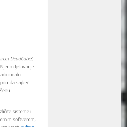
orce
i
DeadCatx3
,
 Njeno djelovanje
adicionalni
priroda sajber
ešenu
azličite sisteme i
mjernim softverom,