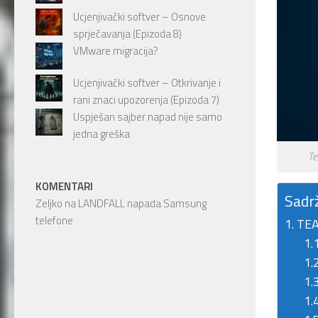
Ucjenjivački softver – Osnove
sprječavanja (Epizoda 8)
VMware migracija?
Ucjenjivački softver – Otkrivanje i
rani znaci upozorenja (Epizoda 7)
Uspješan sajber napad nije samo
jedna greška
Te
KOMENTARI
Sadr
Zeljko
na
LANDFALL napada Samsung
telefone
TE