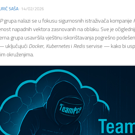
URIĆ SAŠA
·
14/02/2026
P
grupa nalazi se u fokusu sigurnosnih istraživača kompanije
enost napadnih vektora zasnovanih na oblaku. Sve je očiglednij
erna grupa usavršila vještinu iskorištavanja pogrešno podešen
— uključujući
Docker
,
Kubernetes
i
Redis
servise — kako bi uspo
im okruženjima.