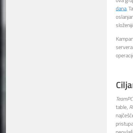
ova gru
dana
. 
oslanjan
složenij
Kampanj
servera
operacij
Cilj
TeamPC
table,
R
najčešć
pristup
neovlašt