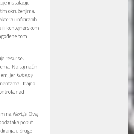
uje instalaciju
itim okruženjima.
tera i inficiranih
u ili kontejnerskom
lagođene tom
uje resurse,
stema. Na taj način
jem, jer
kube.py
nentama i trajno
kontrola nad
nim na
Next.js
. Ovaj
h podataka poput
odiranja u druge