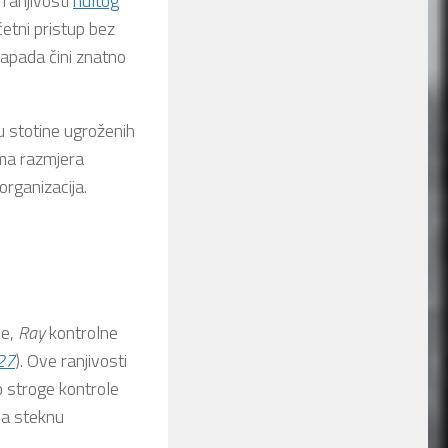
ranjivosti
nultog
etni pristup bez
napada čini znatno
 stotine ugroženih
ma razmjera
organizacija.
e,
Ray
kontrolne
27
). Ove ranjivosti
o stroge kontrole
da steknu