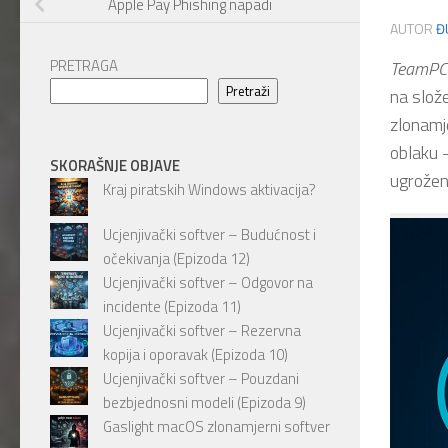
Apple Pay Phishing napadi
AUTOR
Đ
PRETRAGA
TeamPC
Pretraži
na slož
zlonamj
oblaku 
SKORAŠNJE OBJAVE
ugrožen
Kraj piratskih Windows aktivacija?
Ucjenjivački softver – Budućnost i
očekivanja (Epizoda 12)
Ucjenjivački softver – Odgovor na
incidente (Epizoda 11)
Ucjenjivački softver – Rezervna
kopija i oporavak (Epizoda 10)
Ucjenjivački softver – Pouzdani
bezbjednosni modeli (Epizoda 9)
Gaslight macOS zlonamjerni softver