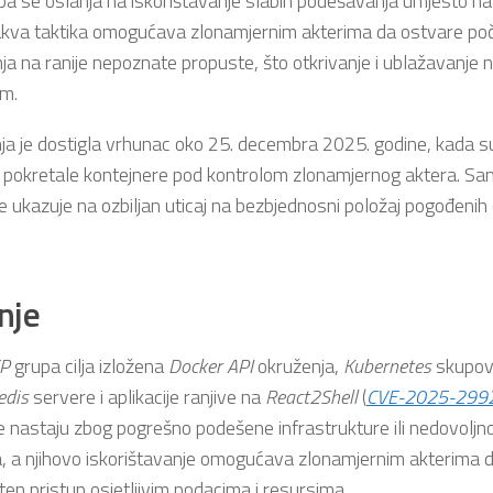
pa se oslanja na iskorištavanje slabih podešavanja umjesto na 
Takva taktika omogućava zlonamjernim akterima da ostvare poč
ja na ranije nepoznate propuste, što otkrivanje i ublažavanje 
im.
a je dostigla vrhunac oko 25. decembra 2025. godine, kada su
 pokretale kontejnere pod kontrolom zlonamjernog aktera. Sa
e ukazuje na ozbiljan uticaj na bezbjednosni položaj pogođenih 
anje
P
grupa cilja izložena
Docker
API
okruženja,
Kubernetes
skupov
edis
servere i aplikacije ranjive na
React2Shell
(
CVE-2025-299
e nastaju zbog pogrešno podešene infrastrukture ili nedovoljn
a, a njihovo iskorištavanje omogućava zlonamjernim akterima 
en pristup osjetljivim podacima i resursima.