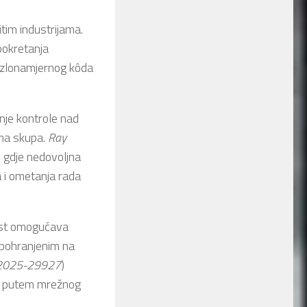
tim industrijama.
pokretanja
 zlonamjernog kôda
je kontrole nad
ima skupa.
Ray
, gdje nedovoljna
 i ometanja rada
vost omogućava
 pohranjenim na
2025-29927
)
ade putem mrežnog