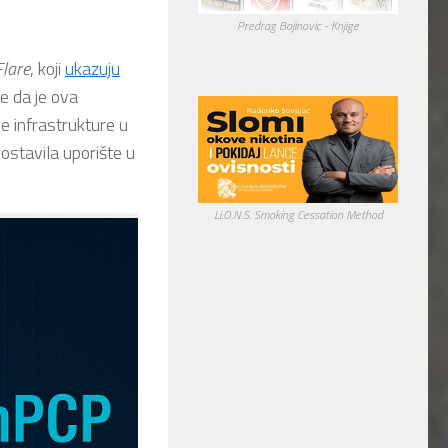
Predrag Bojinovic - Knjige
Flare
, koji
ukazuju
e da je ova
e infrastrukture u
stavila uporište u
Li.O.N.S. Smoking Cessation Method