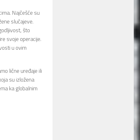
acima. Najčešće su
ežene slučajeve.
odljivost, što
re svoje operacije.
vosti u ovim
o lične uređaje ili
koja su izložena
tema ka globalnim