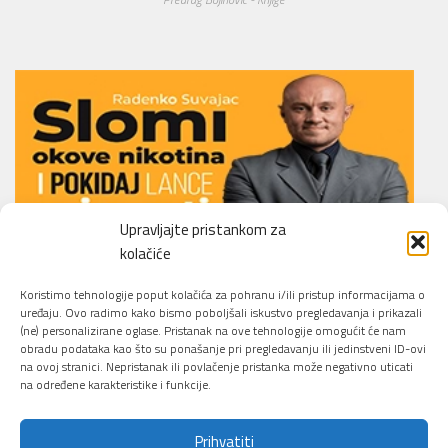
Upravljajte pristankom za
kolačiće
Li.O.N.S. Smoking Cessation Method
Koristimo tehnologije poput kolačića za pohranu i/ili pristup informacijama o
uređaju. Ovo radimo kako bismo poboljšali iskustvo pregledavanja i prikazali
(ne) personalizirane oglase. Pristanak na ove tehnologije omogućit će nam
obradu podataka kao što su ponašanje pri pregledavanju ili jedinstveni ID-ovi
na ovoj stranici. Nepristanak ili povlačenje pristanka može negativno uticati
na određene karakteristike i funkcije.
Prihvatiti