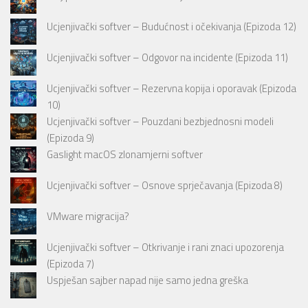
Ucjenjivački softver – Budućnost i očekivanja (Epizoda 12)
Ucjenjivački softver – Odgovor na incidente (Epizoda 11)
Ucjenjivački softver – Rezervna kopija i oporavak (Epizoda
10)
Ucjenjivački softver – Pouzdani bezbjednosni modeli
(Epizoda 9)
Gaslight macOS zlonamjerni softver
Ucjenjivački softver – Osnove sprječavanja (Epizoda 8)
VMware migracija?
Ucjenjivački softver – Otkrivanje i rani znaci upozorenja
(Epizoda 7)
Uspješan sajber napad nije samo jedna greška