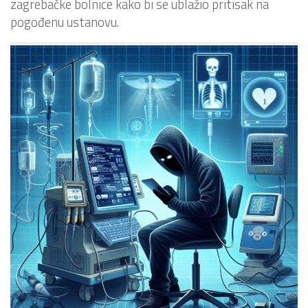
zagrebačke bolnice kako bi se ublažio pritisak na
pogođenu ustanovu.