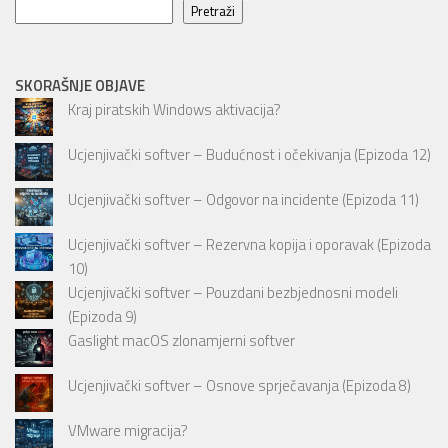
Pretraži
SKORAŠNJE OBJAVE
Kraj piratskih Windows aktivacija?
Ucjenjivački softver – Budućnost i očekivanja (Epizoda 12)
Ucjenjivački softver – Odgovor na incidente (Epizoda 11)
Ucjenjivački softver – Rezervna kopija i oporavak (Epizoda
10)
Ucjenjivački softver – Pouzdani bezbjednosni modeli
(Epizoda 9)
Gaslight macOS zlonamjerni softver
Ucjenjivački softver – Osnove sprječavanja (Epizoda 8)
VMware migracija?