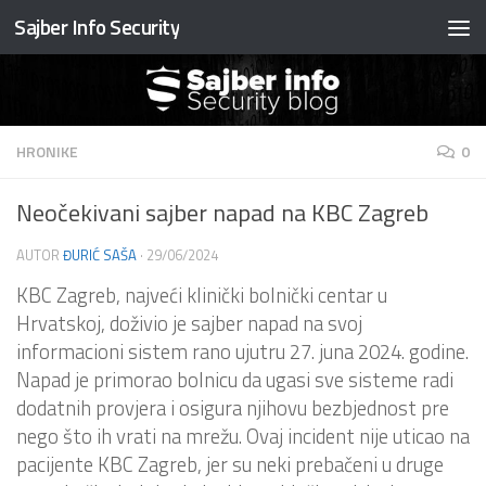
Sajber Info Security
Preskočite na sadržaj
HRONIKE
0
Neočekivani sajber napad na KBC Zagreb
AUTOR
ĐURIĆ SAŠA
·
29/06/2024
KBC Zagreb, najveći klinički bolnički centar u
Hrvatskoj, doživio je sajber napad na svoj
informacioni sistem rano ujutru 27. juna 2024. godine.
Napad je primorao bolnicu da ugasi sve sisteme radi
dodatnih provjera i osigura njihovu bezbjednost pre
nego što ih vrati na mrežu. Ovaj incident nije uticao na
pacijente KBC Zagreb, jer su neki prebačeni u druge