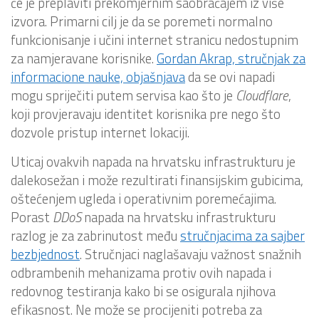
će je preplaviti prekomjernim saobraćajem iz više
izvora. Primarni cilj je da se poremeti normalno
funkcionisanje i učini internet stranicu nedostupnim
za namjeravane korisnike.
Gordan Akrap, stručnjak za
informacione nauke, objašnjava
da se ovi napadi
mogu spriječiti putem servisa kao što je
Cloudflare
,
koji provjeravaju identitet korisnika pre nego što
dozvole pristup internet lokaciji.
Uticaj ovakvih napada na hrvatsku infrastrukturu je
dalekosežan i može rezultirati finansijskim gubicima,
oštećenjem ugleda i operativnim poremećajima.
Porast
DDoS
napada na hrvatsku infrastrukturu
razlog je za zabrinutost među
stručnjacima za sajber
bezbjednost
. Stručnjaci naglašavaju važnost snažnih
odbrambenih mehanizama protiv ovih napada i
redovnog testiranja kako bi se osigurala njihova
efikasnost. Ne može se procijeniti potreba za