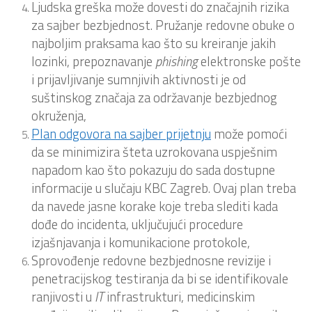
Ljudska greška može dovesti do značajnih rizika
za sajber bezbjednost. Pružanje redovne obuke o
najboljim praksama kao što su kreiranje jakih
lozinki, prepoznavanje
phishing
elektronske pošte
i prijavljivanje sumnjivih aktivnosti je od
suštinskog značaja za održavanje bezbjednog
okruženja,
Plan odgovora na sajber prijetnju
može pomoći
da se minimizira šteta uzrokovana uspješnim
napadom kao što pokazuju do sada dostupne
informacije u slučaju KBC Zagreb. Ovaj plan treba
da navede jasne korake koje treba slediti kada
dođe do incidenta, uključujući procedure
izjašnjavanja i komunikacione protokole,
Sprovođenje redovne bezbjednosne revizije i
penetracijskog testiranja da bi se identifikovale
ranjivosti u
IT
infrastrukturi, medicinskim