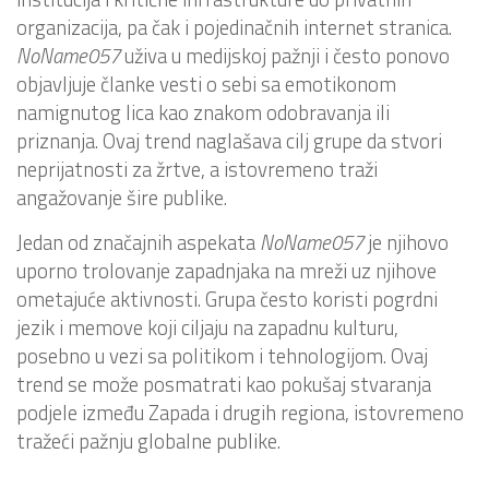
organizacija, pa čak i pojedinačnih internet stranica.
NoName057
uživa u medijskoj pažnji i često ponovo
objavljuje članke vesti o sebi sa emotikonom
namignutog lica kao znakom odobravanja ili
priznanja. Ovaj trend naglašava cilj grupe da stvori
neprijatnosti za žrtve, a istovremeno traži
angažovanje šire publike.
Jedan od značajnih aspekata
NoName057
je njihovo
uporno trolovanje zapadnjaka na mreži uz njihove
ometajuće aktivnosti. Grupa često koristi pogrdni
jezik i memove koji ciljaju na zapadnu kulturu,
posebno u vezi sa politikom i tehnologijom. Ovaj
trend se može posmatrati kao pokušaj stvaranja
podjele između Zapada i drugih regiona, istovremeno
tražeći pažnju globalne publike.