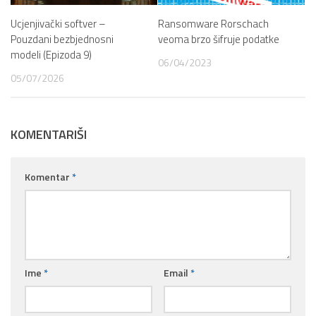
Ucjenjivački softver –
Ransomware Rorschach
Pouzdani bezbjednosni
veoma brzo šifruje podatke
modeli (Epizoda 9)
06/04/2023
05/07/2026
KOMENTARIŠI
Komentar
*
Ime
*
Email
*