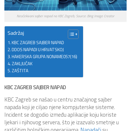
Neočekivani sajber napad na KBC Zagreb; Source: Bing Image Creator
Sadržaj
KBC ZAGREB SAJBER NAPAD
DDOS NAPADI U HRVATSKOJ
HAKERSKA GRUPA NONAME057(16)
ZAKLJUČAK
ZAŠTITA
KBC ZAGREB SAJBER NAPAD
KBC Zagreb se našao u centru značajnog sajber
napada koji je ciljao njene kompjuterske sisteme.
Incident se dogodio između aplikacije koju koriste
ljekari i njihovog servera, što je izazvalo smetnje u
različitim bolničkim operacijama.
Napadači
su