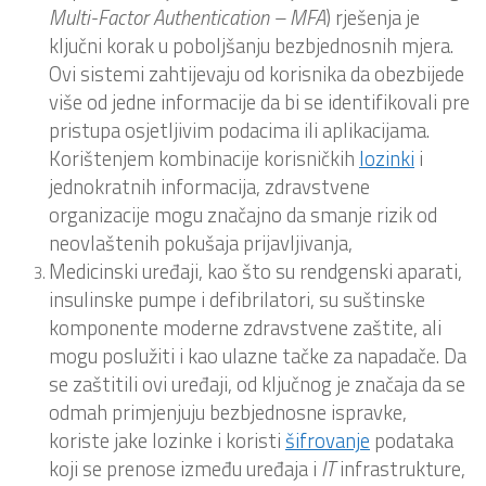
Multi-Factor Authentication – MFA
) rješenja je
ključni korak u poboljšanju bezbjednosnih mjera.
Ovi sistemi zahtijevaju od korisnika da obezbijede
više od jedne informacije da bi se identifikovali pre
pristupa osjetljivim podacima ili aplikacijama.
Korištenjem kombinacije korisničkih
lozinki
i
jednokratnih informacija, zdravstvene
organizacije mogu značajno da smanje rizik od
neovlaštenih pokušaja prijavljivanja,
Medicinski uređaji, kao što su rendgenski aparati,
insulinske pumpe i defibrilatori, su suštinske
komponente moderne zdravstvene zaštite, ali
mogu poslužiti i kao ulazne tačke za napadače. Da
se zaštitili ovi uređaji, od ključnog je značaja da se
odmah primjenjuju bezbjednosne ispravke,
koriste jake lozinke i koristi
šifrovanje
podataka
koji se prenose između uređaja i
IT
infrastrukture,