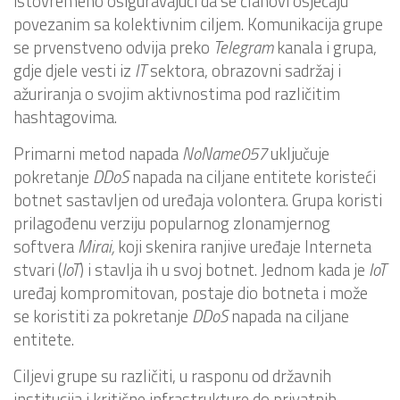
istovremeno osiguravajući da se članovi osjećaju
povezanim sa kolektivnim ciljem. Komunikacija grupe
se prvenstveno odvija preko
Telegram
kanala i grupa,
gdje djele vesti iz
IT
sektora, obrazovni sadržaj i
ažuriranja o svojim aktivnostima pod različitim
hashtagovima.
Primarni metod napada
NoName057
uključuje
pokretanje
DDoS
napada na ciljane entitete koristeći
botnet sastavljen od uređaja volontera. Grupa koristi
prilagođenu verziju popularnog zlonamjernog
softvera
Mirai,
koji skenira ranjive uređaje Interneta
stvari (
IoT
) i stavlja ih u svoj botnet. Jednom kada je
IoT
uređaj kompromitovan, postaje dio botneta i može
se koristiti za pokretanje
DDoS
napada na ciljane
entitete.
Ciljevi grupe su različiti, u rasponu od državnih
institucija i kritične infrastrukture do privatnih