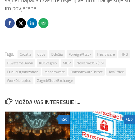
im povjerene.
Tags:
Croatia
ddos
DdoSia
ForeignAttack
Healthcare
HNB
ITSystemsDown
KBCZagreb
MUP
NoName057(16)
PublicOrganization
ransomware
RansomwareThreat
TaxOffice
WorkDisrupted
ZagrebStockExchange
MOŽDA VAS INTERESUJE I...
0
0