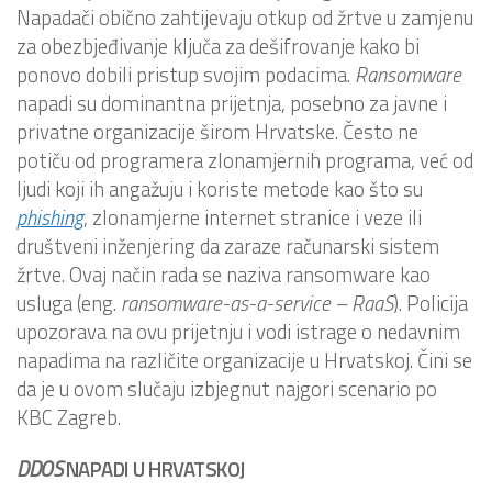
Napadači obično zahtijevaju otkup od žrtve u zamjenu
za obezbjeđivanje ključa za dešifrovanje kako bi
ponovo dobili pristup svojim podacima.
Ransomware
napadi su dominantna prijetnja, posebno za javne i
privatne organizacije širom Hrvatske. Često ne
potiču od programera zlonamjernih programa, već od
ljudi koji ih angažuju i koriste metode kao što su
phishing
, zlonamjerne internet stranice i veze ili
društveni inženjering da zaraze računarski sistem
žrtve. Ovaj način rada se naziva ransomware kao
usluga (eng.
ransomware-as-a-service – RaaS
). Policija
upozorava na ovu prijetnju i vodi istrage o nedavnim
napadima na različite organizacije u Hrvatskoj. Čini se
da je u ovom slučaju izbjegnut najgori scenario po
KBC Zagreb.
DDOS
NAPADI U HRVATSKOJ