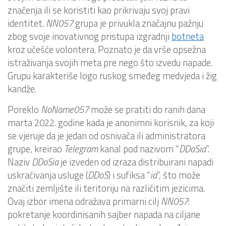
značenja ili se koristiti kao prikrivaju svoj pravi
identitet.
NN057
grupa je privukla značajnu pažnju
zbog svoje inovativnog pristupa izgradnji
botneta
kroz učešće volontera. Poznato je da vrše opsežna
istraživanja svojih meta pre nego što izvedu napade.
Grupu karakteriše logo ruskog smeđeg medvjeda i žig
kandže.
Poreklo
NoName057
može se pratiti do ranih dana
marta 2022. godine kada je anonimni korisnik, za koji
se vjeruje da je jedan od osnivača ili administratora
grupe, kreirao
Telegram
kanal pod nazivom “
DDoSia
”.
Naziv
DDoSia
je izveden od izraza distribuirani napadi
uskraćivanja usluge (
DDoS
) i sufiksa “
ia
”, što može
značiti zemljište ili teritoriju na različitim jezicima.
Ovaj izbor imena odražava primarni cilj
NN057
:
pokretanje koordinisanih sajber napada na ciljane