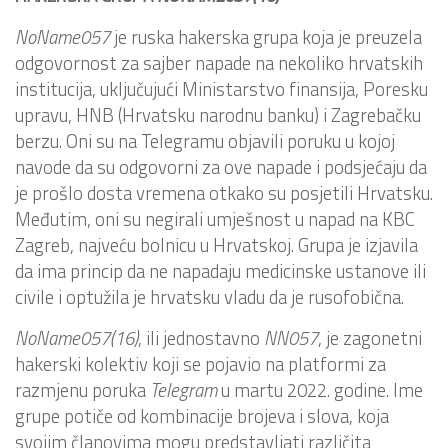
NoName057
je ruska hakerska grupa koja je preuzela
odgovornost za sajber napade na nekoliko hrvatskih
institucija, uključujući Ministarstvo finansija, Poresku
upravu, HNB (Hrvatsku narodnu banku) i Zagrebačku
berzu. Oni su na Telegramu objavili poruku u kojoj
navode da su odgovorni za ove napade i podsjećaju da
je prošlo dosta vremena otkako su posjetili Hrvatsku.
Međutim, oni su negirali umješnost u napad na KBC
Zagreb, najveću bolnicu u Hrvatskoj. Grupa je izjavila
da ima princip da ne napadaju medicinske ustanove ili
civile i optužila je hrvatsku vladu da je rusofobična.
NoName057(16)
, ili jednostavno
NN057
, je zagonetni
hakerski kolektiv koji se pojavio na platformi za
razmjenu poruka
Telegram
u martu 2022. godine. Ime
grupe potiče od kombinacije brojeva i slova, koja
svojim članovima mogu predstavljati različita