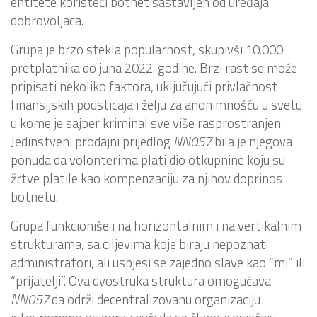
entitete koristeći botnet sastavljen od uređaja
dobrovoljaca.
Grupa je brzo stekla popularnost, skupivši 10.000
pretplatnika do juna 2022. godine. Brzi rast se može
pripisati nekoliko faktora, uključujući privlačnost
finansijskih podsticaja i želju za anonimnošću u svetu
u kome je sajber kriminal sve više rasprostranjen.
Jedinstveni prodajni prijedlog
NN057
bila je njegova
ponuda da volonterima plati dio otkupnine koju su
žrtve platile kao kompenzaciju za njihov doprinos
botnetu.
Grupa funkcioniše i na horizontalnim i na vertikalnim
strukturama, sa ciljevima koje biraju nepoznati
administratori, ali uspjesi se zajedno slave kao “mi” ili
“prijatelji”. Ova dvostruka struktura omogućava
NN057
da održi decentralizovanu organizaciju