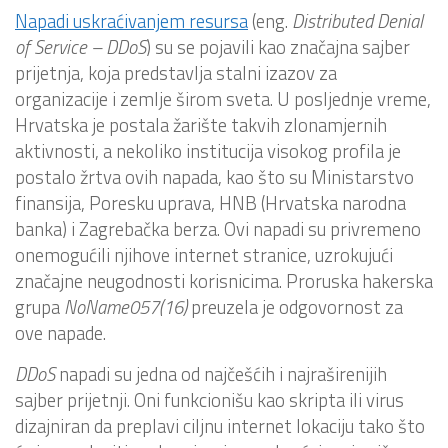
Napadi uskraćivanjem resursa
(eng.
Distributed Denial
of Service – DDoS
) su se pojavili kao značajna sajber
prijetnja, koja predstavlja stalni izazov za
organizacije i zemlje širom sveta. U posljednje vreme,
Hrvatska je postala žarište takvih zlonamjernih
aktivnosti, a nekoliko institucija visokog profila je
postalo žrtva ovih napada, kao što su Ministarstvo
finansija, Poresku uprava, HNB (Hrvatska narodna
banka) i Zagrebačka berza. Ovi napadi su privremeno
onemogućili njihove internet stranice, uzrokujući
značajne neugodnosti korisnicima. Proruska hakerska
grupa
NoName057(16)
preuzela je odgovornost za
ove napade.
DDoS
napadi su jedna od najčešćih i najraširenijih
sajber prijetnji. Oni funkcionišu kao skripta ili virus
dizajniran da preplavi ciljnu internet lokaciju tako što