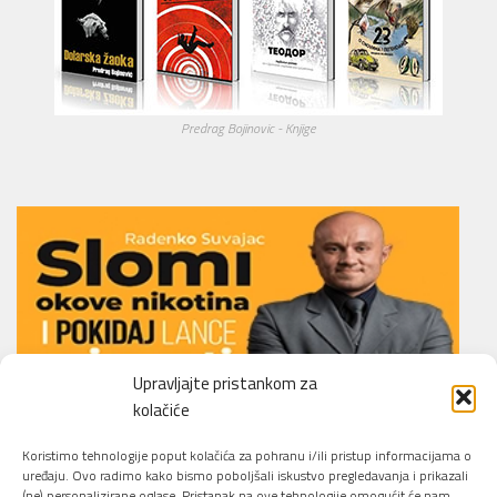
Predrag Bojinovic - Knjige
Upravljajte pristankom za
kolačiće
Li.O.N.S. Smoking Cessation Method
Koristimo tehnologije poput kolačića za pohranu i/ili pristup informacijama o
uređaju. Ovo radimo kako bismo poboljšali iskustvo pregledavanja i prikazali
(ne) personalizirane oglase. Pristanak na ove tehnologije omogućit će nam