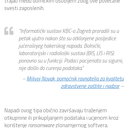
trajao među bolničkim osobljem zbog ove povećane
svesti zaposlenih.
“Informatički sustavi KBC-a Zagreb proradili su u
petak ujutro nakon što su otklonjene posljedice
jučerašnjeg hakerskog napada. Bolnički,
laboratorijski i radiološki sustavi (BIS, LIS i RIS)
ponovno su u funkciji. Podaci pacijenata su sigurni,
nije došlo do curenja podataka.”
–
Milivoj Novak, pomoćnik ravnatelja za kvalitetu
zdravstvene zaštite i nadzor
–
Napadi ovog tipa obično završavaju traženjem
otkupnine ili prikupljanjem podataka i ucjenom kroz
korištenje
ransomware
zlonamjernog softvera.