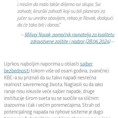
i mislim da malo lakše dišemo svi skupa. Svi
zahvati, kirurški zahvati koji su bili planirani za
jučer su uredno obavljeni, rekao je Novak, dodajući
da će tako biti i danas.”
–
Milivoj Novak, pomoćnik ravnatelja za kvalitetu
zdravstvene zaštite i nadzor (28.06.2024)
–
Uprkos najboljim naporima u oblasti
sajber
bezbednosti
tokom više od osam godina, zvaničnici
KBC-a su priznali da su takvi napadi nesrećna
realnost savremenog života. Naglasili su da iako
ranije nisu iskusile veće sajber napade, druge
institucije širom sveta su se suočile sa sličnim
izazovima i čak i većim poremećajima. Strah od
potencijalnog napada na njihove sisteme je dugo